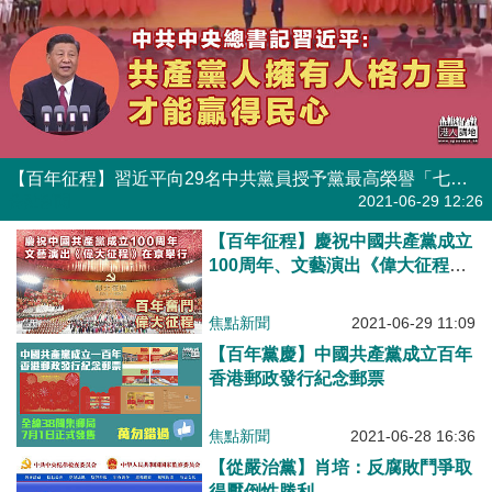
【百年征程】習近平向29名中共黨員授予黨最高榮譽「七一勳章」： 共產黨人擁有人格力量、才能贏得民心
焦點新聞
2021-06-29 12:26
【百年征程】慶祝中國共產黨成立
100周年、文藝演出《偉大征程》
在京舉行
焦點新聞
2021-06-29 11:09
【百年黨慶】中國共產黨成立百年
香港郵政發行紀念郵票
焦點新聞
2021-06-28 16:36
【從嚴治黨】肖培：反腐敗鬥爭取
得壓倒性勝利