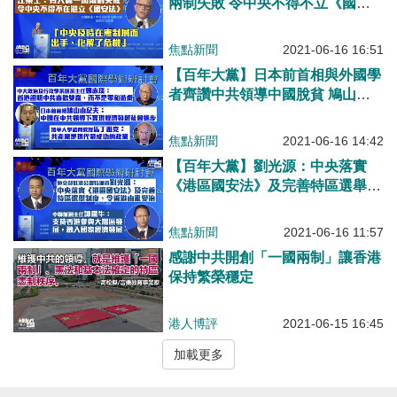
兩制失敗 令中央不得不立《國安
法》
焦點新聞
2021-06-16 16:51
【百年大黨】日本前首相與外國學
者齊讚中共領導中國脫貧 鳩山由
紀夫：世界史上絕無僅用
焦點新聞
2021-06-16 14:42
【百年大黨】劉光源：中央落實
《港區國安法》及完善特區選舉制
度令香港由亂變治 譚鐵牛：支持
香港參與粵港澳大灣區發展、融入
焦點新聞
2021-06-16 11:57
國家經濟發展
感謝中共開創「一國兩制」讓香港
保持繁榮穩定
港人博評
2021-06-15 16:45
加載更多