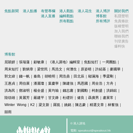
焦點新聞
港人點播
有聲專欄
港人觀點
港人花生
港人博評
關於我們
港人直播
編輯觀點
博客館
私隱聲明
所有觀點
所有博評
免責條款
版權聲明
加入我們
聯絡我們
刊登廣告
爆料快
博客館
屈穎妍
|
張瑞蓮
|
顧敏康
|
《港人講地》編輯室
|
焦點短打
|
一周圈點
|
周末短打
|
劉炳章
|
梁世民
|
馬浩文
|
何濼生
|
原姿晴
|
許紹基
|
麥國華
|
郭文緯
|
錢一帆
|
秦島
|
胡曉明
|
周浩鼎
|
田北辰
|
鄔滿海
|
季霆剛
|
王惠貞
|
周伯展
|
潘麗瓊
|
葉慶寧
|
陳建強
|
馬恩國
|
周全浩
|
方舟
|
洪為民
|
鄧淑明
|
楊全盛
|
黃均瑜
|
錢志庸
|
劉國勳
|
柯創盛
|
洪錦鉉
|
陸頌雄
|
黃麗芳
|
嚴建平
|
甘文鋒
|
杜礎圻
|
健良
|
聶廣男
|
盧展常
|
Winter Wong
|
K2
|
梁文新
|
羅崑
|
姚銘
|
陳志豪
|
精選文章
|
林奮強
|
囍雨
© 港人講地
電郵: speakout@speakout.hk