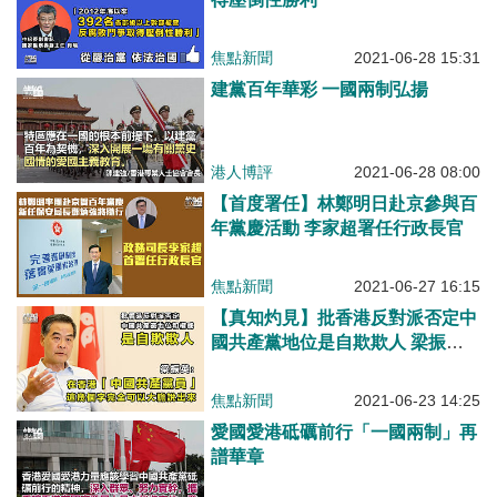
焦點新聞
2021-06-28 15:31
建黨百年華彩 一國兩制弘揚
港人博評
2021-06-28 08:00
【首度署任】林鄭明日赴京參與百
年黨慶活動 李家超署任行政長官
焦點新聞
2021-06-27 16:15
【真知灼見】批香港反對派否定中
國共產黨地位是自欺欺人 梁振
英：在香港「中國共產黨員」這幾
個字完全可以大膽說出來
焦點新聞
2021-06-23 14:25
愛國愛港砥礪前行「一國兩制」再
譜華章