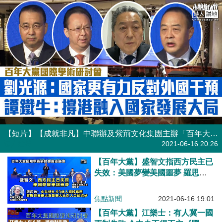
【短片】【成就非凡】中聯辦及紫荊文化集團主辦「百年大黨國際學術研討會」、多位學者專家讚揚中國共產黨成就 劉光源：國家更有力反對外國干預、令香港由亂變治 譚鐵牛：支持香港參與粵港澳大灣區建設、香港明天會更美好！
港人點播
2021-06-16 20:26
【百年大黨】盛智文指西方民主已
失效：美國夢變美國噩夢 羅思
義：中共實現了世界最大數量最大
比例人口的進步
焦點新聞
2021-06-16 19:01
【百年大黨】江樂士：有人冀一國