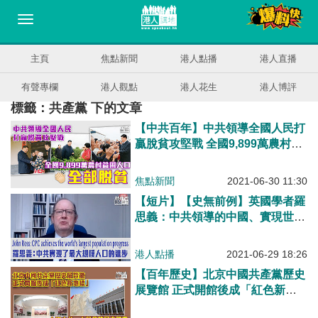
主頁
焦點新聞
港人點播
港人直播
有聲專欄
港人觀點
港人花生
港人博評
標籤：共產黨 下的文章
【中共百年】中共領導全國人民打
贏脫貧攻堅戰 全國9,899萬農村貧
困人口全部脫貧
焦點新聞
2021-06-30 11:30
【短片】【史無前例】英國學者羅
思義：中共領導的中國、實現世界
最大規模人口進步、是史無前例
John Ross: CPC achieves the
港人點播
2021-06-29 18:26
world's largest population
【百年歷史】北京中國共產黨歷史
progress
展覽館 正式開館後成「紅色新地
標」