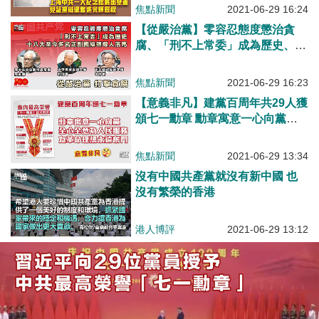
焦點新聞
2021-06-29 16:24
【從嚴治黨】零容忍態度懲治貪
腐、「刑不上常委」成為歷史、十
八大至今多名正副國級領導人落馬
焦點新聞
2021-06-29 16:23
【意義非凡】建黨百周年共29人獲
頒七一勳章 勳章寓意一心向黨、
全心全意為人民服務、為革命理想
永遠奮鬥
焦點新聞
2021-06-29 13:34
沒有中國共產黨就沒有新中國 也
沒有繁榮的香港
港人博評
2021-06-29 13:12