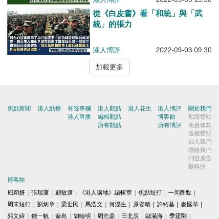
從《白皮書》看「和統」與「武
統」的張力
港人博評
2022-09-03 09:30
加載更多
焦點新聞
港人點播
有聲專欄
港人觀點
港人花生
港人博評
關於我們
港人直播
編輯觀點
博客館
私隱聲明
所有觀點
所有博評
免責條款
版權聲明
加入我們
聯絡我們
刊登廣告
爆料快
博客館
屈穎妍
|
張瑞蓮
|
顧敏康
|
《港人講地》編輯室
|
焦點短打
|
一周圈點
|
周末短打
|
劉炳章
|
梁世民
|
馬浩文
|
何濼生
|
原姿晴
|
許紹基
|
麥國華
|
郭文緯
|
錢一帆
|
秦島
|
胡曉明
|
周浩鼎
|
田北辰
|
鄔滿海
|
季霆剛
|