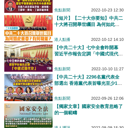
中央總書記
焦點新聞
2022-10-23 12:30
【短片】【二十大你要知】中共二
十大將召開舉世矚目 為何如此重
要？有何職能？
港人點播
2022-10-12 14:10
【中共二十大】七中全會昨開幕
習近平作報告定調「中國式現代
化」
焦點新聞
2022-10-10 11:27
【中共二十大】2296名黨代表全
部選出 香港黨代表首曝光至少11
人
焦點新聞
2022-09-26 12:06
【獨家文章】國家安全教育忽略了
的一個範疇
港人博評
2022-09-09 15:30