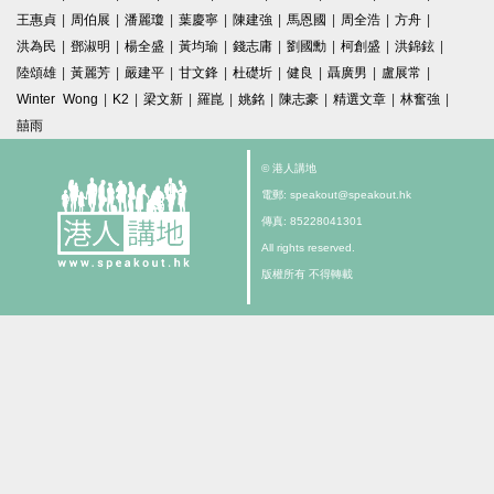
王惠貞
|
周伯展
|
潘麗瓊
|
葉慶寧
|
陳建強
|
馬恩國
|
周全浩
|
方舟
|
洪為民
|
鄧淑明
|
楊全盛
|
黃均瑜
|
錢志庸
|
劉國勳
|
柯創盛
|
洪錦鉉
|
陸頌雄
|
黃麗芳
|
嚴建平
|
甘文鋒
|
杜礎圻
|
健良
|
聶廣男
|
盧展常
|
Winter Wong
|
K2
|
梁文新
|
羅崑
|
姚銘
|
陳志豪
|
精選文章
|
林奮強
|
囍雨
© 港人講地
電郵: speakout@speakout.hk
傳真: 85228041301
All rights reserved.
版權所有 不得轉載