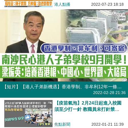
遞正確國安訊息 蘇祐安：實質例
港人點播
2022-07-23 18:18
子有助推廣國安教育 方仲倫：資
料有助老師教學
【短片】【港人子弟新機遇】香港學制、非牟利12年一條龍、1200個宿位寄宿、南沙民心港人子弟學校9月開學！梁振英：培養學生香港根、中國心、世界觀、大格局
港人點播
2022-02-28 21:36
【疫苗氣泡】2月24日起進入校園
須至少打一針 教職員未打針禁線
上或校外教學、視為無理缺勤
焦點新聞
2022-01-21 11:39