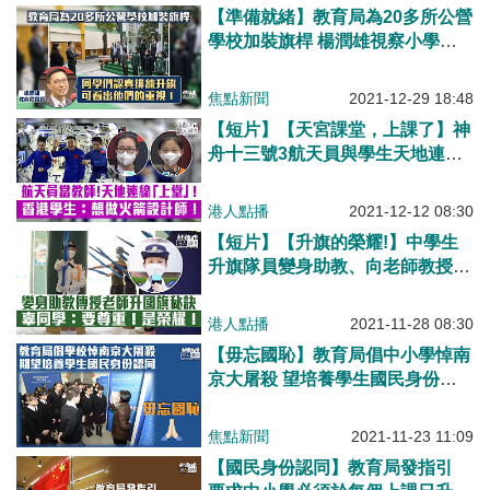
【準備就緒】教育局為20多所公營
學校加裝旗桿 楊潤雄視察小學：
同學們重視升旗儀式
焦點新聞
2021-12-29 18:48
【短片】【天宮課堂，上課了】神
舟十三號3航天員與學生天地連線
「上堂」 香港小六生：很自豪！
以後想當一名火箭設計師 中三
港人點播
2021-12-12 08:30
生：香港學生可以讀相關學科服務
【短片】【升旗的榮耀!】中學生
國家​
升旗隊員變身助教、向老師教授正
確升國旗技巧 有七年升旗資歷的
中學生辜同學：必須尊重國旗、升
港人點播
2021-11-28 08:30
國旗是榮耀!
【毋忘國恥】教育局倡中小學悼南
京大屠殺 望培養學生國民身份認
同
焦點新聞
2021-11-23 11:09
【國民身份認同】教育局發指引