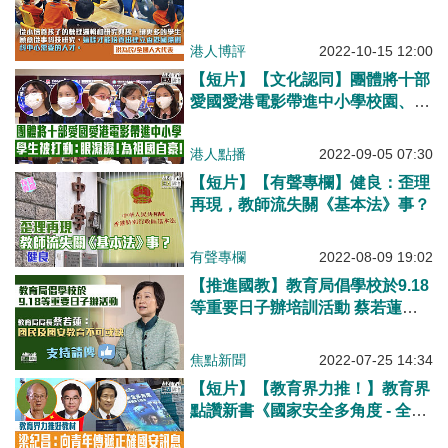
港人博評
2022-10-15 12:00
【短片】【文化認同】團體將十部
愛國愛港電影帶進中小學校園、配
合國民教育 黃同學：看完眼濕
濕！ 邱同學：香港與祖國分離多
港人點播
2022-09-05 07:30
年後回歸祖國，我覺得很自豪
【短片】【有聲專欄】健良：歪理
再現，教師流失關《基本法》事？
有聲專欄
2022-08-09 19:02
【推進國教】教育局倡學校於9.18
等重要日子辦培訓活動 蔡若蓮：
國民及國安教育不可或缺
焦點新聞
2022-07-25 14:34
【短片】【教育界力推！】教育界
點讚新書《國家安全多角度 - 全球
個案大搜查》 梁紀昌：向青年傳