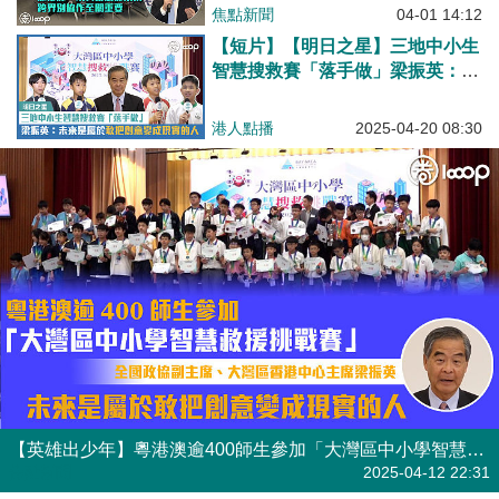
協作至關重要
焦點新聞
04-01 14:12
【短片】【明日之星】三地中小生
智慧搜救賽「落手做」梁振英：未
來是屬於敢把創意變成現實的人
港人點播
2025-04-20 08:30
【英雄出少年】粵港澳逾400師生參加「大灣區中小學智慧搜救挑戰賽」 梁振英：未來是屬於敢把創意變成現實的人
焦點新聞
2025-04-12 22:31