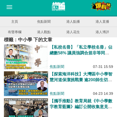
主頁
焦點新聞
港人點播
港人直播
有聲專欄
港人觀點
港人花生
港人博評
標籤：中小學 下的文章
【私校名冊】「私立學校名冊」佔
總數58% 議員強調合規非等同
「名校」
焦點新聞
07-31 15:59
【探索海洋科技】大灣區中小學智
慧河道保潔挑戰賽 逾200師生切磋
無人船應用技術
焦點新聞
04-23 14:39
【攜手推動】教育局就《中小學數
字教育藍圖》編訂公開收集意見
施俊輝：以科技賦能未來、跨界別