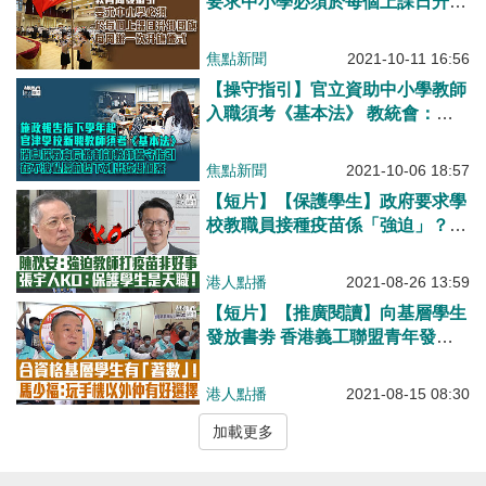
要求中小學必須於每個上課日升掛
國旗 每周辦一次升旗儀式
焦點新聞
2021-10-11 16:56
【操守指引】官立資助中小學教師
入職須考《基本法》 教統會：歡
迎各項教育新措施
焦點新聞
2021-10-06 18:57
【短片】【保護學生】政府要求學
校教職員接種疫苗係「強迫」？應
讓教師「自己決定」？張宇人KO
陳狄安：「教師不是大晒」、保護
港人點播
2021-08-26 13:59
學生是天職！
【短片】【推廣閱讀】向基層學生
發放書劵 香港義工聯盟青年發展
基金會首辦「愛心 R 計劃」 主席
馬少福：趁暑假多讀課外書、少玩
港人點播
2021-08-15 08:30
電子遊戲！
加載更多