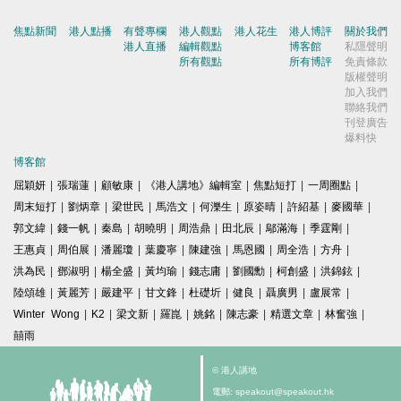
焦點新聞
港人點播
有聲專欄
港人觀點
港人花生
港人博評
關於我們
港人直播
編輯觀點
博客館
私隱聲明
所有觀點
所有博評
免責條款
版權聲明
加入我們
聯絡我們
刊登廣告
爆料快
博客館
屈穎妍
|
張瑞蓮
|
顧敏康
|
《港人講地》編輯室
|
焦點短打
|
一周圈點
|
周末短打
|
劉炳章
|
梁世民
|
馬浩文
|
何濼生
|
原姿晴
|
許紹基
|
麥國華
|
郭文緯
|
錢一帆
|
秦島
|
胡曉明
|
周浩鼎
|
田北辰
|
鄔滿海
|
季霆剛
|
王惠貞
|
周伯展
|
潘麗瓊
|
葉慶寧
|
陳建強
|
馬恩國
|
周全浩
|
方舟
|
洪為民
|
鄧淑明
|
楊全盛
|
黃均瑜
|
錢志庸
|
劉國勳
|
柯創盛
|
洪錦鉉
|
陸頌雄
|
黃麗芳
|
嚴建平
|
甘文鋒
|
杜礎圻
|
健良
|
聶廣男
|
盧展常
|
Winter Wong
|
K2
|
梁文新
|
羅崑
|
姚銘
|
陳志豪
|
精選文章
|
林奮強
|
囍雨
© 港人講地
電郵: speakout@speakout.hk