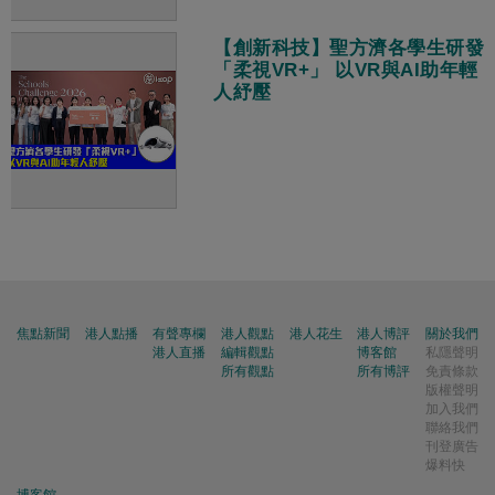
【創新科技】聖方濟各學生研發
「柔視VR+」 以VR與AI助年輕
人紓壓
焦點新聞
港人點播
有聲專欄
港人觀點
港人花生
港人博評
關於我們
港人直播
編輯觀點
博客館
私隱聲明
所有觀點
所有博評
免責條款
版權聲明
加入我們
聯絡我們
刊登廣告
爆料快
博客館