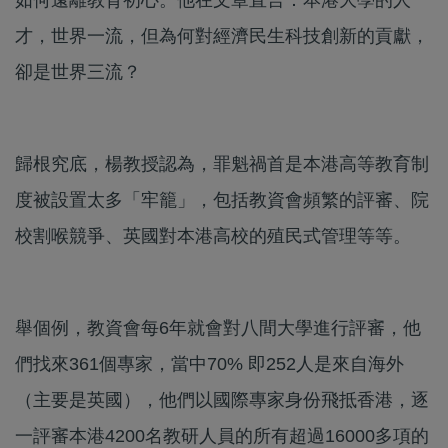
才，世界一流，但為何對經濟民生科技創新的貢獻，
卻是世界三流？
歸根究底，楊教授認為，罪魁禍首是本港高等教育制
度被設置太多「牢籠」，包括教資會頻繁的評審、院
校割喉競爭、英國對本港高校的殖民式管理等等。
舉個例，教資會每6年就會對八間大學進行評審，他
們找來361個專家，當中70% 即252人是來自海外
（主要是英國），他們以國際專家身份飛抵香港，逐
一評審本港4200名教研人員的所有超過16000多項的