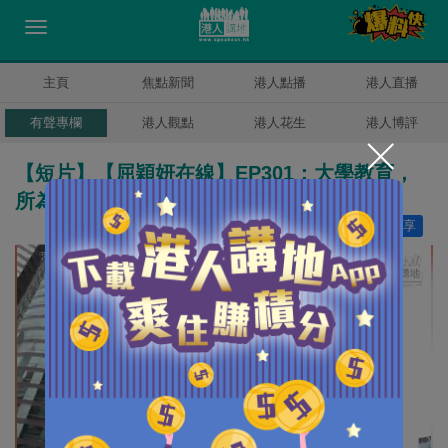
主頁
焦點新聞
港人點播
港人直播
有聲專欄
港人觀點
港人花生
港人博評
【短片】【屈穎妍在線】EP301：大學教育，
所為何事？
讚好
37
分享