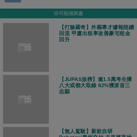
你可能感興趣
【打臉羅奇】外籍專才據報陸續
回流 甲廈出租率改善豪宅租金
回升
【JUPAS放榜】逾1.5萬考生獲
八大或都大取錄 82%獲派首三
志願
【無人駕駛】新款自研