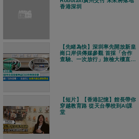
Robotaxi廣州交付 未來將落地
香港深圳
【先睹為快】深圳率先開放新皇
崗口岸供傳媒參觀 首採「合作
查驗、一次放行」旅檢大樓直連
地鐵站
【短片】【香港記憶】館長帶你
穿越教育路 從天台學校到AI課
堂