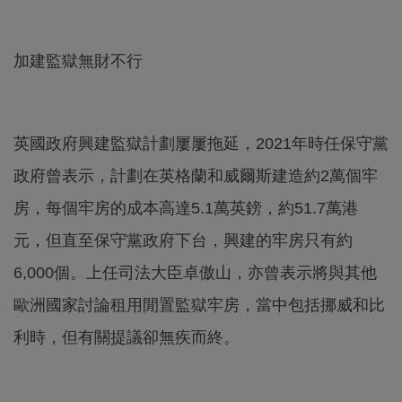
加建監獄無財不行
英國政府興建監獄計劃屢屢拖延，2021年時任保守黨
政府曾表示，計劃在英格蘭和威爾斯建造約2萬個牢
房，每個牢房的成本高達5.1萬英鎊，約51.7萬港
元，但直至保守黨政府下台，興建的牢房只有約
6,000個。上任司法大臣卓傲山，亦曾表示將與其他
歐洲國家討論租用閒置監獄牢房，當中包括挪威和比
利時，但有關提議卻無疾而終。