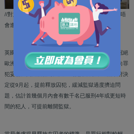
//對於提早釋放囚犯，英國社會反應相當兩極，會唔
會進一步加劇社會對立，亂上加亂？//
英國犯罪率全歐洲最高，監獄囚禁的罪犯人數亦冠絕
歐洲各國，牢房人滿為患，已令執法部門不得不向罪
犯妥協。英國新任司法大臣馬曼婷表示，工黨政府決
定從9月起，提前釋放囚犯，緩減監獄過度擠迫問
題，估計首幾個月內會有數千名已服刑4年或更短時
間的犯人，可提前離開監獄。
當局考慮提早釋放在囚者的標準，是罪行相對較輕，