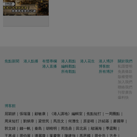
焦點新聞
港人點播
有聲專欄
港人觀點
港人花生
港人博評
關於我們
港人直播
編輯觀點
博客館
私隱聲明
所有觀點
所有博評
免責條款
版權聲明
加入我們
聯絡我們
刊登廣告
爆料快
博客館
屈穎妍
|
張瑞蓮
|
顧敏康
|
《港人講地》編輯室
|
焦點短打
|
一周圈點
|
周末短打
|
劉炳章
|
梁世民
|
馬浩文
|
何濼生
|
原姿晴
|
許紹基
|
麥國華
|
郭文緯
|
錢一帆
|
秦島
|
胡曉明
|
周浩鼎
|
田北辰
|
鄔滿海
|
季霆剛
|
王惠貞
|
周伯展
|
潘麗瓊
|
葉慶寧
|
陳建強
|
馬恩國
|
周全浩
|
方舟
|