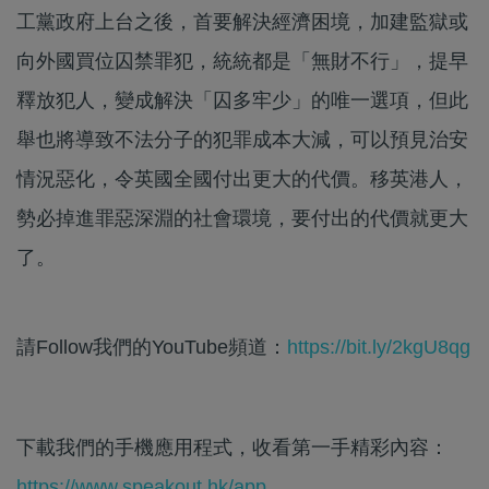
工黨政府上台之後，首要解決經濟困境，加建監獄或
向外國買位囚禁罪犯，統統都是「無財不行」，提早
釋放犯人，變成解決「囚多牢少」的唯一選項，但此
舉也將導致不法分子的犯罪成本大減，可以預見治安
情況惡化，令英國全國付出更大的代價。移英港人，
勢必掉進罪惡深淵的社會環境，要付出的代價就更大
了。
請Follow我們的YouTube頻道：
https://bit.ly/2kgU8qg
下載我們的手機應用程式，收看第一手精彩內容：
https://www.speakout.hk/app