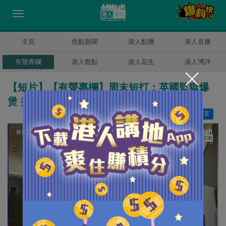
主頁
焦點新聞
港人點播
港人直播
有聲專欄
港人觀點
港人花生
港人博評
【短片】【有聲專欄】周末短打：英國監獄爆
煲 提早放囚犯治安勢變差
讚好
10
分享