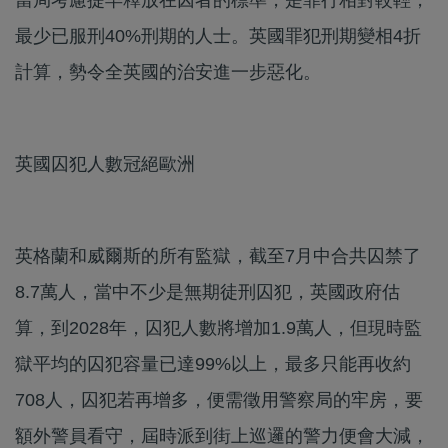
最少已服刑40%刑期的人士。英國罪犯刑期變相4折
計算，勢令全英國的治安進一步惡化。
英國囚犯人數冠絕歐洲
英格蘭和威爾斯的所有監獄，截至7月中合共囚禁了
8.7萬人，當中不少是無期徒刑囚犯，英國政府估
算，到2028年，囚犯人數將增加1.9萬人，但現時監
獄平均的囚犯容量已達99%以上，最多只能再收約
708人，囚犯若再增多，便需徵用警察局的牢房，要
額外警員看守，屆時派到街上巡邏的警力便會大減，