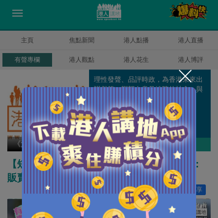
主頁
焦點新聞
港人點播
港人直播
有聲專欄
港人觀點
港人花生
港人博評
理性發聲、品評時政，為香港未來出
謀獻策，期望在意見紛陳的社會，與
大家共同建立一個自由、開明、平
等、互相包容的網上平台。
《港人講地》編輯室
作者其他博評
【短片】【有聲專欄】《港人講地》編輯室：
販賣悲情浪漫 害人不淺！
讚好
37
分享