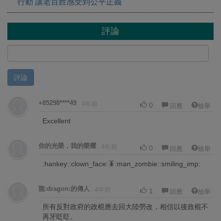
行動 讓老百姓感受到公平正義
評論
評論
+85298****49
4年前
0
回應
檢舉
Excellent
你的光榮，我的榮耀
4年前
0
回應
檢舉
:hankey::clown_face:🪳:man_zombie::smiling_imp:
龍:dragon:的傳人
4年前
1
回應
檢舉
所有反對政府的政棍應去回大陸勞改，相信以後政棍不
再牙眨眨。