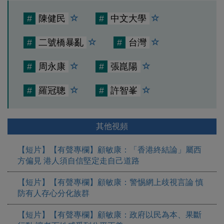
#
陳健民
#
中文大學
#
二號橋暴亂
#
台灣
#
周永康
#
張崑陽
#
羅冠聰
#
許智峯
其他視頻
【短片】【有聲專欄】顧敏康：「香港終結論」屬西
方偏見 港人須自信堅定走自己道路
【短片】【有聲專欄】顧敏康：警惕網上歧視言論 慎
防有人存心分化族群
【短片】【有聲專欄】顧敏康：​政府以民為本、果斷