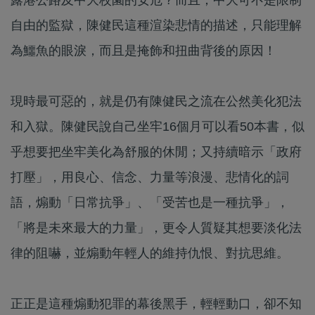
自由的監獄，陳健民這種渲染悲情的描述，只能理解
為鱷魚的眼淚，而且是掩飾和扭曲背後的原因！
現時最可惡的，就是仍有陳健民之流在公然美化犯法
和入獄。陳健民說自己坐牢16個月可以看50本書，似
乎想要把坐牢美化為舒服的休閒；又持續暗示「政府
打壓」，用良心、信念、力量等浪漫、悲情化的詞
語，煽動「日常抗爭」、「受苦也是一種抗爭」，
「將是未來最大的力量」，更令人質疑其想要淡化法
律的阻嚇，並煽動年輕人的維持仇恨、對抗思維。
正正是這種煽動犯罪的幕後黑手，輕輕動口，卻不知