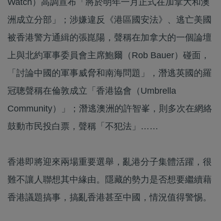
Watch）高調宣布「將於明年一月正式在加拿大和澳
洲成立分部」；涉嫌違反《港區國安法》、逃亡美國
被香港警方通緝的張崑陽，聲稱在加拿大的一個論壇
上與北約軍事委員會主席鮑爾（Rob Bauer）碰面，
「討論中國的軍事威脅和南海問題」，潛逃英國的羅
冠聰聲稱在倫敦成立「香港協會（Umbrella
Community）」；潛逃澳洲的許智峯，則多次在網絡
鼓動市民投白票，聲稱「不犯法」……
香港即將迎來兩場重要選舉，亂港分子集體活躍，很
難不讓人聯想其中緣由。隱藏的勢力是否想要繼續藉
香港議題搞事，搞亂香港甚至中國，情況值得警惕。