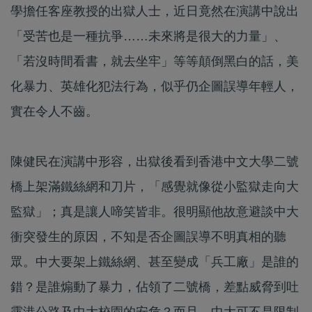
學擔任客座教授的出獄人士，近日竟然在演講中說出
「受苦也是一種抗爭……未來將是很大的力量」、
「若沒時間看書，就去坐牢」等等顛倒黑白的話，美
化暴力、英雄化犯法行為，似乎仍企圖誤導年輕人，
實在令人不齒。
陳健民在演講中形容，出獄後看到香港中文大學二號
橋上架滿鐵絲網和刀片，「感覺就像從小監獄走向大
監獄」；真是讓人啼笑皆非。很明顯他故意避談中大
衝突發生的原因，不知是否企圖誤導不明真相的聽
眾。中大要架上鐵絲網、甚至變成「兵工廠」是誰的
錯？是誰煽動了暴力，佔領了二號橋，差點威脅到吐
露港公路及中大校園的安危？而且，中大可不是限制