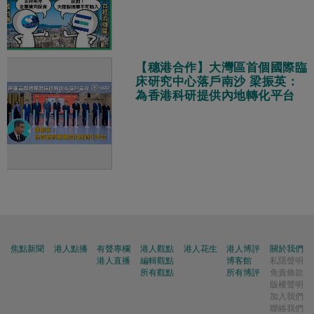
【穗港合作】大灣區首個國際臨
床研究中心落戶南沙 梁振英：
為香港科研提供內地轉化平台
焦點新聞
港人點播
有聲專欄
港人觀點
港人花生
港人博評
關於我們
港人直播
編輯觀點
博客館
私隱聲明
所有觀點
所有博評
免責條款
版權聲明
加入我們
聯絡我們