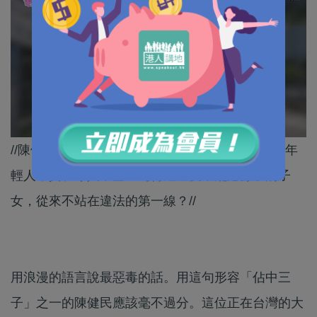
//陳健民之流仍在公然美化犯法和入獄，企圖誤導年
輕人，實在令人不齒！為何這些反中亂港分子的子
女，從來不站在違法的第一線？//
用浪漫的語言說最惡毒的話。用這句形容「佔中三
子」之一的陳健民應該毫不過分。這位正在台灣的大