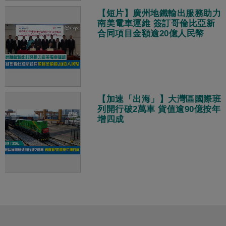
【短片】廣州地鐵輸出服務助力
南美電車運維 簽訂哥倫比亞新
合同項目金額逾20億人民幣
【加速「出海」】大灣區國際班
列開行破2萬車 貨值逾90億按年
增四成