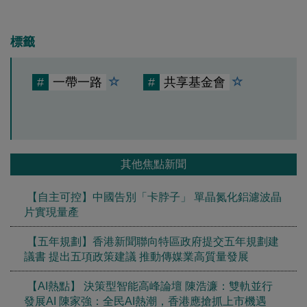
標籤
#
一帶一路
#
共享基金會
其他焦點新聞
【自主可控】中國告別「卡脖子」 單晶氮化鋁濾波晶
片實現量產
【五年規劃】香港新聞聯向特區政府提交五年規劃建
議書 提出五項政策建議 推動傳媒業高質量發展
【AI熱點】 決策型智能高峰論壇 陳浩濂：雙軌並行
發展AI 陳家強：全民AI熱潮，香港應搶抓上市機遇