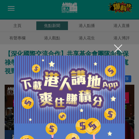
主頁
焦點新聞
港人點播
港人直播
有聲專欄
港人觀點
港人花生
港人博評
【深化國際交流合作】共享基金會團隊向聖保
祿學校800學生介紹工作 梁振英鼓勵學生拓寬
視野助國家發展
讚好
15
分享