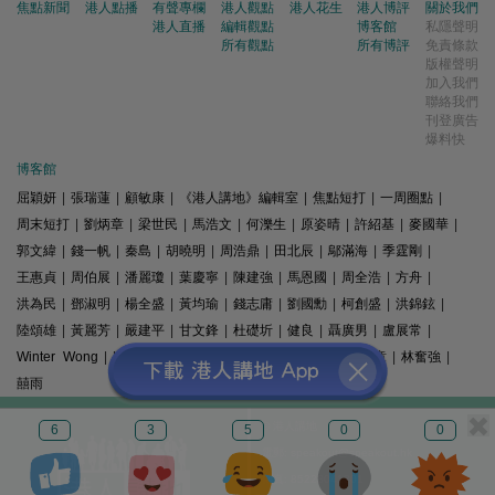
焦點新聞
港人點播
有聲專欄
港人觀點
港人花生
港人博評
關於我們
港人直播
編輯觀點
博客館
私隱聲明
所有觀點
所有博評
免責條款
版權聲明
加入我們
聯絡我們
刊登廣告
爆料快
博客館
屈穎妍
|
張瑞蓮
|
顧敏康
|
《港人講地》編輯室
|
焦點短打
|
一周圈點
|
周末短打
|
劉炳章
|
梁世民
|
馬浩文
|
何濼生
|
原姿晴
|
許紹基
|
麥國華
|
郭文緯
|
錢一帆
|
秦島
|
胡曉明
|
周浩鼎
|
田北辰
|
鄔滿海
|
季霆剛
|
王惠貞
|
周伯展
|
潘麗瓊
|
葉慶寧
|
陳建強
|
馬恩國
|
周全浩
|
方舟
|
洪為民
|
鄧淑明
|
楊全盛
|
黃均瑜
|
錢志庸
|
劉國勳
|
柯創盛
|
洪錦鉉
|
陸頌雄
|
黃麗芳
|
嚴建平
|
甘文鋒
|
杜礎圻
|
健良
|
聶廣男
|
盧展常
|
Winter Wong
|
K2
|
梁文新
|
羅崑
|
姚銘
|
陳志豪
|
精選文章
|
林奮強
|
囍雨
© 港人講地
6
3
5
0
0
電郵: speakout@speakout.hk
傳真: 85228041301