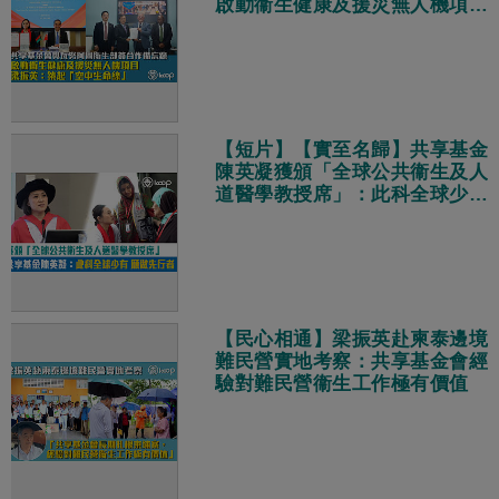
啟動衞生健康及援災無人機項目
梁振英：築起「空中生命線」
【短片】【實至名歸】共享基金
陳英凝獲頒「全球公共衞生及人
道醫學教授席」：此科全球少有
願意做先行者
【民心相通】梁振英赴柬泰邊境
難民營實地考察：共享基金會經
驗對難民營衞生工作極有價值