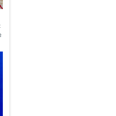
撾
段
台