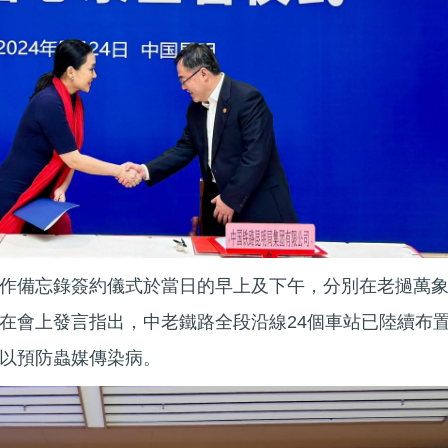
作備忘錄簽約儀式於當日的早上及下午，分別在老撾萬
在會上發言指出，中老鐵路全段沿線24個車站已陸續布
以預防蟲媒傳染病。