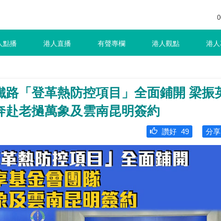
0
人點播
港人直播
有聲專欄
港人觀點
港人
鐵路「登革熱防控項目」全面鋪開 梁振
奔赴老撾萬象及雲南昆明簽約
讚好
49
分享