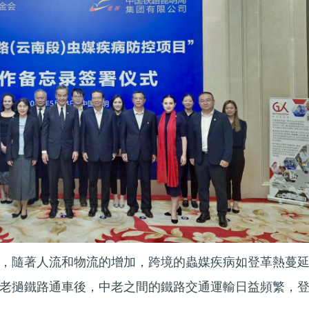
，隨著人流和物流的增加，跨境的蟲媒疾病如登革熱蔓
老撾鐵路通車後，中老之間的鐵路交通運輸日益頻繁，