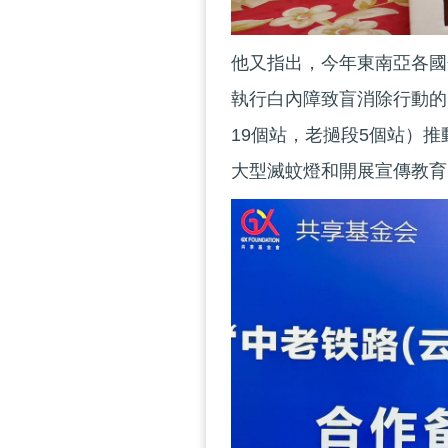
他又指出，今年東南亞各國
執行白內障致盲消除行動的
19個站，老撾段5個站）
大型滅蚊燈和開展宣傳教育