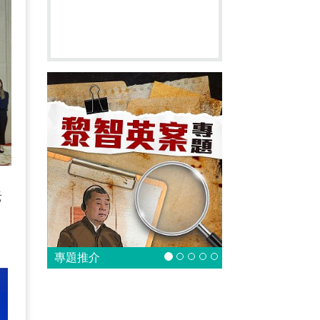
老
合
專題推介