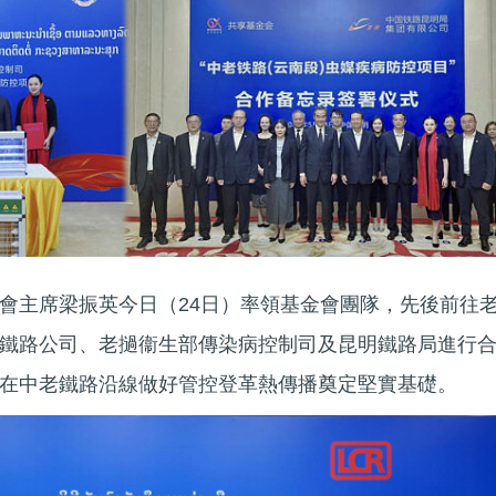
會主席梁振英今日（24日）率領基金會團隊，先後前往
鐵路公司、老撾衞生部傳染病控制司及昆明鐵路局進行
在中老鐵路沿線做好管控登革熱傳播奠定堅實基礎。