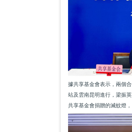
據共享基金會表示，兩個合
站及雲南昆明進行，梁振英
共享基金會捐贈的滅蚊燈，