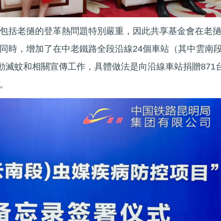
包括老撾的登革熱問題特別嚴重，因此共享基金會在老
同時，增加了在中老鐵路全段沿線24個車站（其中雲南
推動滅蚊和相關宣傳工作，具體做法是向沿線車站捐贈871
。