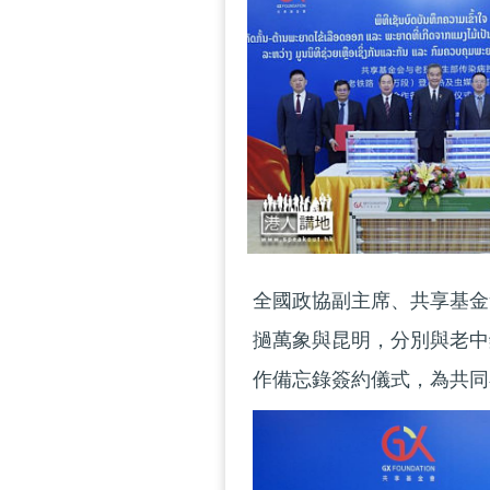
全國政協副主席、共享基金
撾萬象與昆明，分別與老中
作備忘錄簽約儀式，為共同