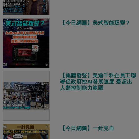
【今日網圖】美式智能叛變？
【集體發聲】美逾千科企員工聯
署促政府控AI發展速度 憂超出
人類控制能力範圍
【今日網圖】一針見血