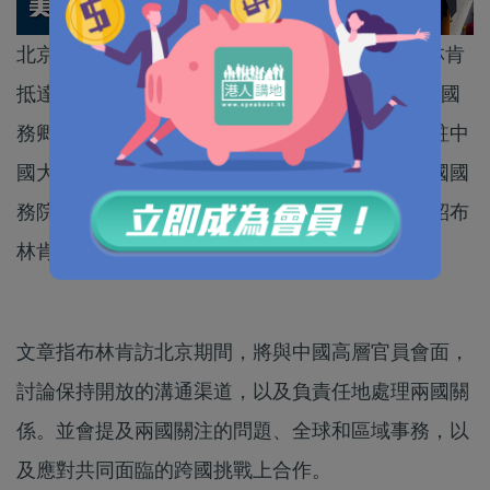
北京時間18日上午7時30分左右，美國國務卿布林肯
抵達北京，展開兩日訪問，成為5年來首位訪華的國
務卿。中國外交部北美大洋洲司司長楊濤、美國駐中
國大使伯恩斯在機場迎接。在布林肯抵埗前，美國國
務院網站首頁背景圖片更換為中國街景，並有介紹布
林肯訪華文章。
文章指布林肯訪北京期間，將與中國高層官員會面，
討論保持開放的溝通渠道，以及負責任地處理兩國關
係。並會提及兩國關注的問題、全球和區域事務，以
及應對共同面臨的跨國挑戰上合作。