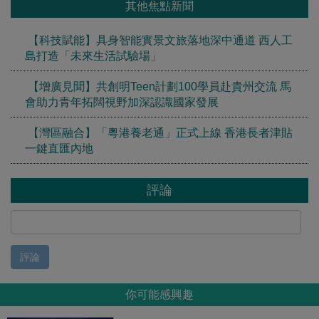
其他焦點新聞
【科技賦能】具身智能實景文旅落地深中通道 西人工
島打造「未來生活試驗場」
【增廣見聞】共創明Teen計劃100學員赴貴州交流 馬
會助力青年拓闊視野加深認識國家發展
【灣區融合】「粵港養老通」正式上線 香港長者津貼
一鍵直匯內地
評論
評論
你可能感興趣