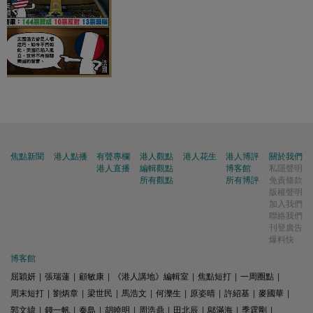
焦點新聞
港人點播
有聲專欄
港人觀點
港人花生
港人博評
關於我們
港人直播
編輯觀點
博客館
私隱聲明
所有觀點
所有博評
免責條款
版權聲明
加入我們
聯絡我們
刊登廣告
爆料快
博客館
屈穎妍
|
張瑞蓮
|
顧敏康
|
《港人講地》編輯室
|
焦點短打
|
一周圈點
|
周末短打
|
劉炳章
|
梁世民
|
馬浩文
|
何濼生
|
原姿晴
|
許紹基
|
麥國華
|
郭文緯
|
錢一帆
|
秦島
|
胡曉明
|
周浩鼎
|
田北辰
|
鄔滿海
|
季霆剛
|