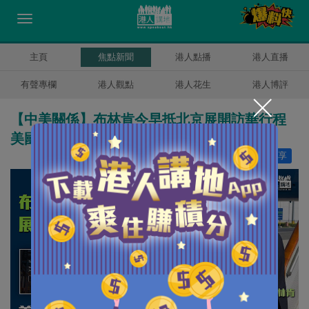
主頁
焦點新聞
港人點播
港人直播
有聲專欄
港人觀點
港人花生
港人博評
【中美關係】布林肯今早抵北京展開訪華行程
美國國務院網站首頁換成中國街景
讚好
3
分享