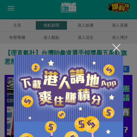
主頁
焦點新聞
港人點播
港人直播
有聲專欄
港人觀點
港人花生
港人博評
【理直氣壯】台灣跆拳道選手領獎舉五星紅旗
惹熱議 台方：個人名義參賽
讚好
17
分享