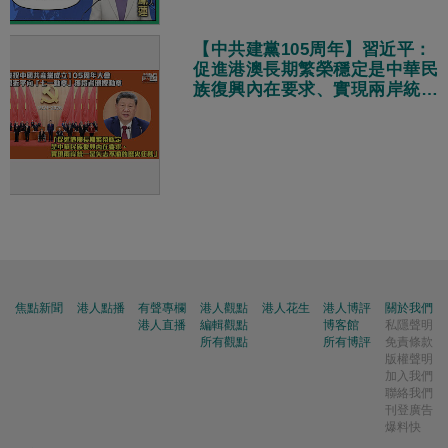
【中共建黨105周年】習近平：
促進港澳長期繁榮穩定是中華民
族復興內在要求、實現兩岸統一
是矢志不渝的歷史任務
焦點新聞
港人點播
有聲專欄
港人觀點
港人花生
港人博評
關於我們
港人直播
編輯觀點
博客館
私隱聲明
所有觀點
所有博評
免責條款
版權聲明
加入我們
聯絡我們
刊登廣告
爆料快