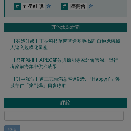
#
五星紅旗
#
陸委會
其他焦點新聞
【智造升級】非夕科技華南智造基地揭牌 自適應機械
人邁入規模化量產
【節能減排】APEC能效與節能專家組會議深圳舉行
考察前海集中供冷成果
【升中派位】首三志願滿意率達95% 「Happy仔」獲
派華仁「癲到爆」興奮哼歌
評論
評論