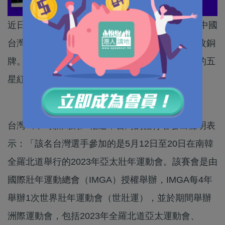
近日，2023年亞太大師運動會在韓國舉辦。來自中國
台灣地區的跆拳道選手李東憲，在比賽中獲得一枚銅
牌。在頒奬台領獎時，李東憲隨即舉起預先準備的五
星紅旗，事件引起兩岸關注。
台灣《中時新聞網》報道，台灣的體育署發出聲明表
示：「該名台灣選手參加的是5月12日至20日在南韓
全羅北道舉行的2023年亞太壯年運動會。該賽會是由
國際壯年運動總會（IMGA）授權舉辦，IMGA每4年
舉辦1次世界壯年運動會（世壯運），並於期間舉辦
洲際運動會，包括2023年全羅北道亞太運動會、