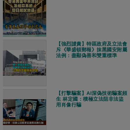
【強烈譴責】特區政府及立法會
斥《華盛頓郵報》抹黑國安附屬
法例：盡顯偽善和雙重標準
【打擊騙案】AI深偽技術騙案頻
生 林定國：積極立法阻非法盜
用肖像行騙