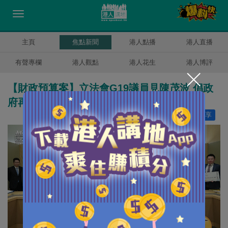
主頁
焦點新聞
港人點播
港人直播
有聲專欄
港人觀點
港人花生
港人博評
【財政預算案】立法會G19議員見陳茂波 倡政
府再次「派糖」惠民生
讚好
6
分享