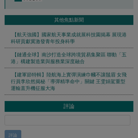
其他焦點新聞
【航天強國】國家航天事業成就展科技園揭幕 展現港
科研貢獻冀激發青年投身科學
【鏈通全球】南沙打造全球跨境貿易集聚區 聯動「五
港」構建製造業與服務業深度融合
【建軍節特輯】陸航海上實彈演練巾幗不讓鬚眉 女飛
行員李欣然揭秘「導彈精準命中」關鍵 王雯娟駕重型
運輸直升機征服大海
評論
評論