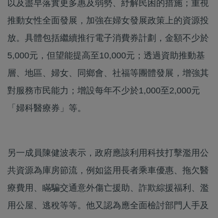
以及盡早落實更多惠及弱勢、紓解民困的措施；重視
推動女性全面發展，加強在婦女發展政策上的資源投
放。具體包括繼續推行電子消費券計劃，金額不少於
5,000元，但望能提高至10,000元；透過資助推動基
層、地區、婦女、同鄉會、社福等團體發展，增強其
對服務市民能力；增設每年不少於1,000至2,000元
「婦科醫療券」等。
另一成員陳健波表示，政府應該利用科技打擊濫用公
共資源為庫房節流，例如盜用長者乘車優惠、拖欠醫
療費用、瞞騙交通意外傷亡援助、詐欺綜援福利、濫
用公屋、逃稅等等。他又認為應全面檢討部門人手及