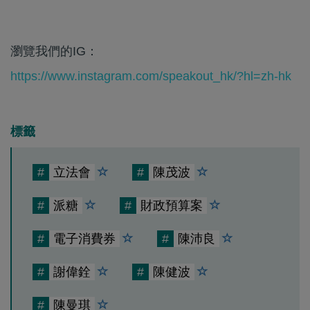
瀏覽我們的IG：
https://www.instagram.com/speakout_hk/?hl=zh-hk
標籤
#
立法會
#
陳茂波
#
派糖
#
財政預算案
#
電子消費券
#
陳沛良
#
謝偉銓
#
陳健波
#
陳曼琪