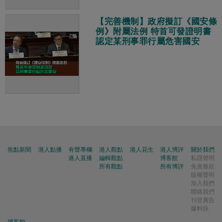
【完善機制】政府擬訂《國安條
例》附屬法例 特首可發證明書
認定某刑事罪行屬危害國安
焦點新聞
港人點播
有聲專欄
港人觀點
港人花生
港人博評
關於我們
港人直播
編輯觀點
博客館
私隱聲明
所有觀點
所有博評
免責條款
版權聲明
加入我們
聯絡我們
刊登廣告
爆料快