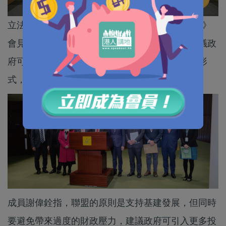
立法會G19議員今日（9日）就本年《財政預算案》
會見財政司司長陳茂波、副司長黃偉綸。他們建議政
府可再次「派糖」，包括過去兩年的電子消費券形
式，具體金額則交由政府決定。
成員謝偉銓指，聯盟的原則是支持基建發展，但同時
要避免帶來過度的財政壓力，建議政府可引入更多投