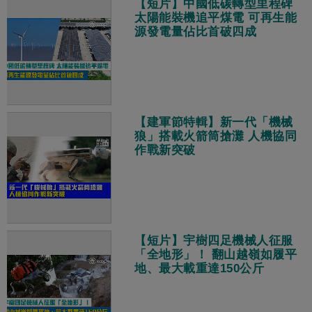
【短片】中國低碳轉型里程碑
太陽能裝機追平煤電 可再生能
源發電量佔比首破四成
【建軍節特輯】新一代「機械
狼」搭載火箭筒搶灘 人機協同
作戰新突破
【短片】宇樹四足機械人征服
「全地形」！ 翻山越嶺如履平
地、最大載重達150公斤