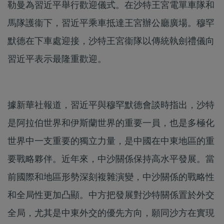
勒曼為習近平舉行歡迎儀式。在沙特王宮電單車隊和
馬隊護衞下，習近平乘車抵達王宮辦公廳廣場。穆罕
默德在下車處迎接，沙特王宮衞隊以傳統執劍禮儀向
習近平表示最隆重歡迎。
據新華社報道，習近平與穆罕默德會談時指出，沙特
是阿拉伯世界和伊斯蘭世界的重要一員，也是多極化
世界中一支重要的獨立力量，是中國在中東地區的重
要戰略夥伴。近年來，中沙關係保持高水平發展。當
前國際和地區形勢深刻複雜演變，中沙關係的戰略性
和全局性更加凸顯。中方把發展對沙特關係置於外交
全局，尤其是中東外交的優先方向，願同沙方在實現