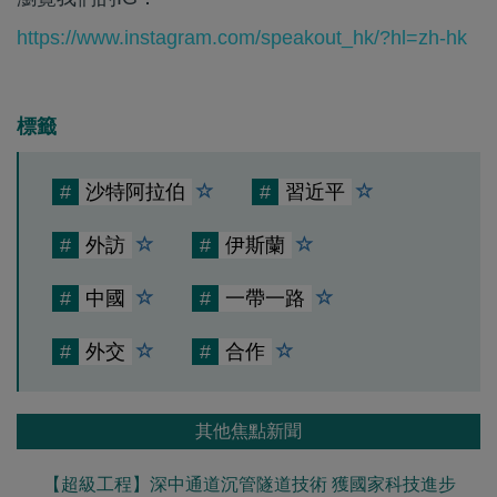
https://www.instagram.com/speakout_hk/?hl=zh-hk
標籤
#
沙特阿拉伯
#
習近平
#
外訪
#
伊斯蘭
#
中國
#
一帶一路
#
外交
#
合作
其他焦點新聞
【超級工程】深中通道沉管隧道技術 獲國家科技進步