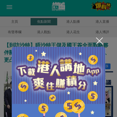
主頁
焦點新聞
港人點播
港人直播
有聲專欄
港人觀點
港人花生
港人博評
【到訪沙特】晤沙特王儲及國王簽全面戰略夥
伴關係協議 習近平：當前國際形勢複雜演變、
更凸顯中沙關係戰略性
讚好
8
分享