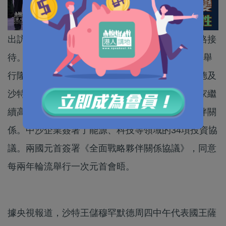
出訪中東的國家主席習近平獲沙特阿拉伯最高規格接
待。沙特王儲兼首相穆罕默德周四（8日）在王宮舉
行隆重歡迎儀式。習近平先後與沙特王儲穆罕默德及
沙特國王薩勒曼會談，習近平表示將同阿拉伯國家繼
續高舉不干涉內政旗幟，同沙特加強全面戰略夥伴關
係。中沙企業簽署了能源、科技等領域的34項投資協
議。兩國元首簽署《全面戰略夥伴關係協議》，同意
每兩年輪流舉行一次元首會晤。
據央視報道，沙特王儲穆罕默德周四中午代表國王薩