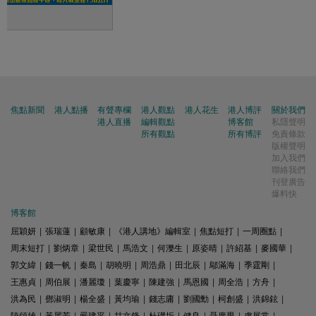
焦點新聞
港人點播
有聲專欄
港人觀點
港人花生
港人博評
關於我們
港人直播
編輯觀點
博客館
私隱聲明
所有觀點
所有博評
免責條款
版權聲明
加入我們
聯絡我們
刊登廣告
爆料快
博客館
屈穎妍
|
張瑞蓮
|
顧敏康
|
《港人講地》編輯室
|
焦點短打
|
一周圈點
|
周末短打
|
劉炳章
|
梁世民
|
馬浩文
|
何濼生
|
原姿晴
|
許紹基
|
麥國華
|
郭文緯
|
錢一帆
|
秦島
|
胡曉明
|
周浩鼎
|
田北辰
|
鄔滿海
|
季霆剛
|
王惠貞
|
周伯展
|
潘麗瓊
|
葉慶寧
|
陳建強
|
馬恩國
|
周全浩
|
方舟
|
洪為民
|
鄧淑明
|
楊全盛
|
黃均瑜
|
錢志庸
|
劉國勳
|
柯創盛
|
洪錦鉉
|