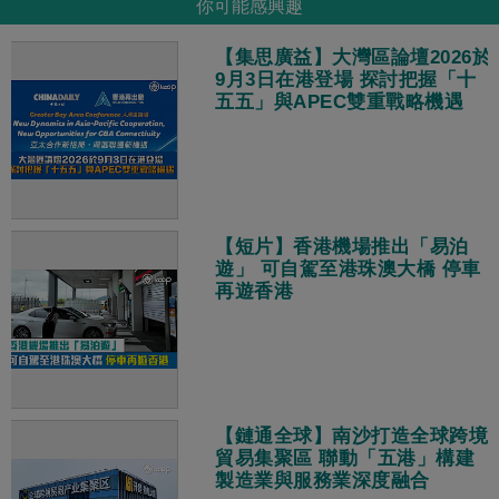
你可能感興趣
【集思廣益】大灣區論壇2026於
9月3日在港登場 探討把握「十
五五」與APEC雙重戰略機遇
【短片】香港機場推出「易泊
遊」 可自駕至港珠澳大橋 停車
再遊香港
【鏈通全球】南沙打造全球跨境
貿易集聚區 聯動「五港」構建
製造業與服務業深度融合