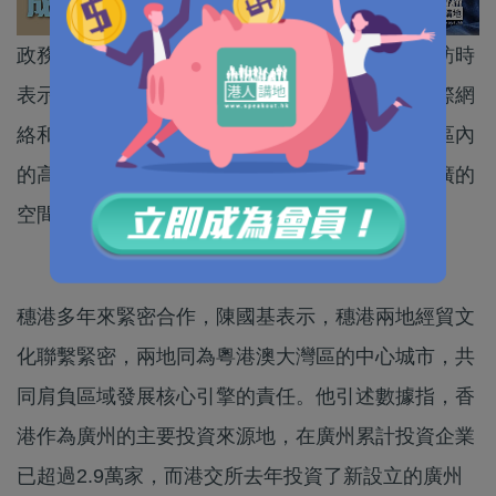
政務司司長陳國基近日接受內地《廣州日報》專訪時
表示，香港會繼續充分發揮自身優勢，尤其是國際網
絡和專業服務等，推動南沙建設成為粵港澳大灣區內
的高水平對外開放門戶，為大灣區發展開拓更寬廣的
空間。
穗港多年來緊密合作，陳國基表示，穗港兩地經貿文
化聯繫緊密，兩地同為粵港澳大灣區的中心城市，共
同肩負區域發展核心引擎的責任。他引述數據指，香
港作為廣州的主要投資來源地，在廣州累計投資企業
已超過2.9萬家，而港交所去年投資了新設立的廣州