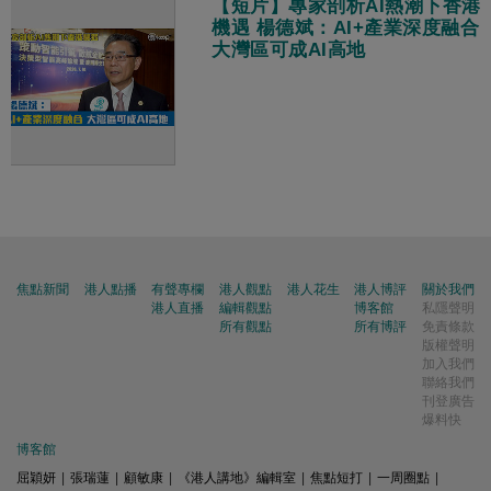
【短片】專家剖析AI熱潮下香港
機遇 楊德斌：AI+產業深度融合
大灣區可成AI高地
焦點新聞
港人點播
有聲專欄
港人觀點
港人花生
港人博評
關於我們
港人直播
編輯觀點
博客館
私隱聲明
所有觀點
所有博評
免責條款
版權聲明
加入我們
聯絡我們
刊登廣告
爆料快
博客館
屈穎妍
|
張瑞蓮
|
顧敏康
|
《港人講地》編輯室
|
焦點短打
|
一周圈點
|