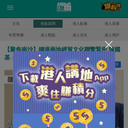
主頁
焦點新聞
港人點播
港人直播
有聲專欄
港人觀點
港人花生
港人博評
【聚焦南沙】穗港兩地經貿文化聯繫緊密 陳國
基：助推南沙成為高水平對外開放門戶
讚好
13
分享