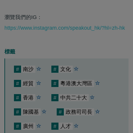
瀏覽我們的IG：
https://www.instagram.com/speakout_hk/?hl=zh-hk
標籤
#
南沙
#
文化
#
經貿
#
粵港澳大灣區
#
香港
#
中共二十大
#
陳國基
#
政務司司長
#
廣州
#
人才