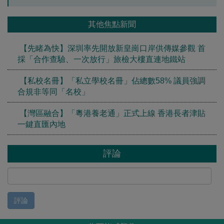
其他焦點新聞
【先睹為快】深圳率先開放新皇崗口岸供傳媒參觀 首
採「合作查驗、一次放行」旅檢大樓直連地鐵站
【私校名冊】「私立學校名冊」佔總數58% 議員強調
合規非等同「名校」
【灣區融合】「粵港養老通」正式上線 香港長者津貼
一鍵直匯內地
評論
評論