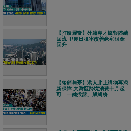
【打臉羅奇】外籍專才據報陸續
回流 甲廈出租率改善豪宅租金
回升
【後顧無憂】港人北上購物再添
新保障 大灣區跨境消費十月起
可「一鍵投訴」解糾紛