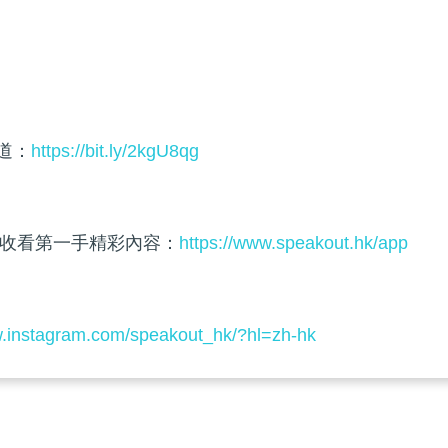
頻道：
https://bit.ly/2kgU8qg
收看第一手精彩內容：
https://www.speakout.hk/app
w.instagram.com/speakout_hk/?hl=zh-hk