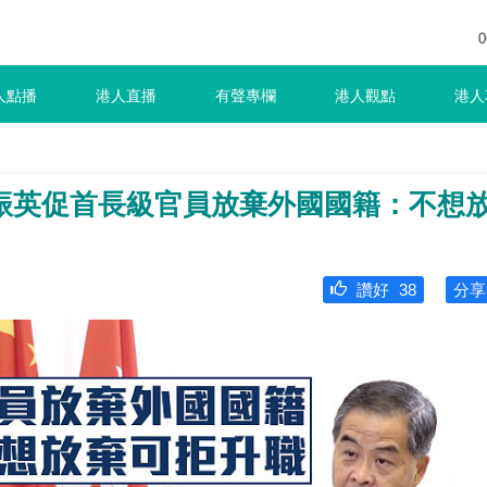
0
人點播
港人直播
有聲專欄
港人觀點
港人
振英促首長級官員放棄外國國籍：不想
讚好
38
分享