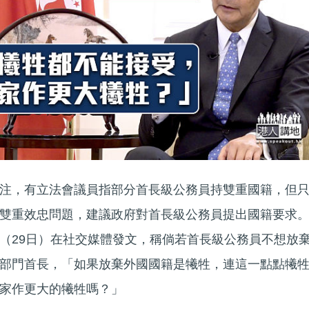
注，有立法會議員指部分首長級公務員持雙重國籍，但
雙重效忠問題，建議政府對首長級公務員提出國籍要求
（29日）在社交媒體發文，稱倘若首長級公務員不想放
部門首長，「如果放棄外國國籍是犧牲，連這一點點犧
家作更大的犧牲嗎？」