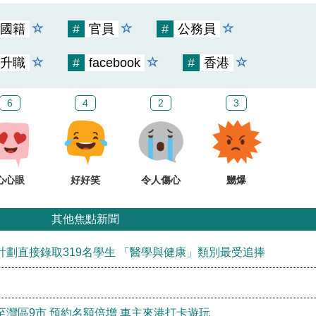
國籍
#
官員
#
公務員
升職
#
facebook
#
香港
6
4
2
3
心心眼
好好笑
令人傷心
嬲爆
其他焦點新聞
劃直接錄取319名學生 「醫學與健康」類別最受追捧
灣區9市 預約名額倍增 車主來港打卡遊玩