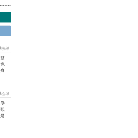
檢舉
有雙
，也
民身
檢舉
在受
的觀
己是