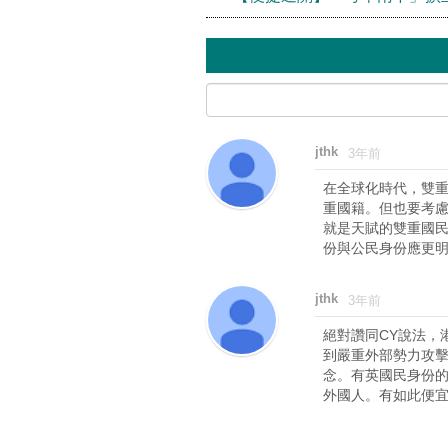
jthk
3年前
在全球化時代，雙
重國籍。但也要考
就是天賦的雙重國
份與公民身份應更
jthk
3年前
絕對讚同CY說法，
到嚴重外部勢力攻
念。有英國民身份
外國人。有如此便宜