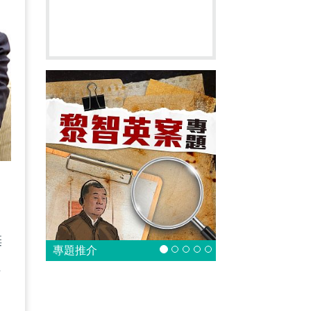
只
。
棄
專題推介
牲