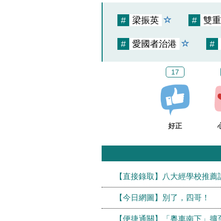
#
梁振英
#
雙重
#
愛國者治港
#
17
好正
【直接錄取】八大經學校推薦計
【今日網圖】別了，四哥！
【便捷通關】「粵車南下」擴至