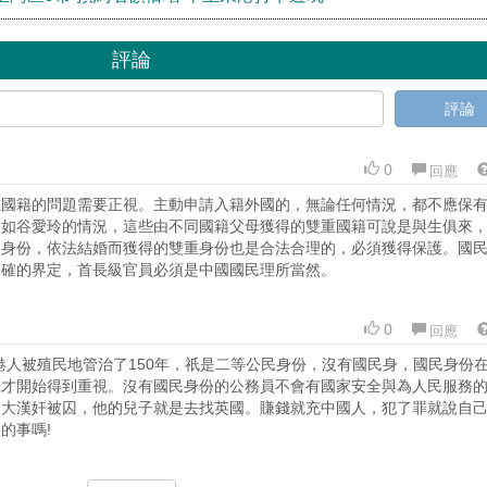
評論
評論
0
回應
重國籍的問題需要正視。主動申請入籍外國的，無論任何情況，都不應保
慮如谷愛玲的情況，這些由不同國籍父母獲得的雙重國籍可說是與生俱來
民身份，依法結婚而獲得的雙重身份也是合法合理的，必須獲得保護。國
明確的界定，首長級官員必須是中國國民理所當然。
0
回應
港人被殖民地管治了150年，祇是二等公民身份，沒有國民身，國民身份
擊才開始得到重視。沒有國民身份的公務員不會有國家安全與為人民服務
的大漢奸被囚，他的兒子就是去找英國。賺錢就充中國人，犯了罪就說自
的事嗎!