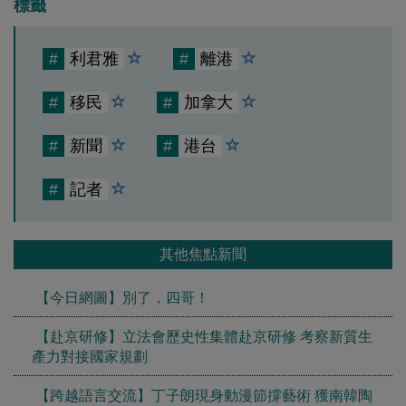
標籤
#
利君雅
#
離港
#
移民
#
加拿大
#
新聞
#
港台
#
記者
其他焦點新聞
【今日網圖】別了，四哥！
【赴京研修】立法會歷史性集體赴京研修 考察新質生
產力對接國家規劃
【跨越語言交流】丁子朗現身動漫節撐藝術 獲南韓陶