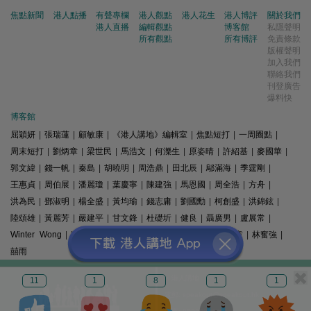
焦點新聞
港人點播
有聲專欄
港人觀點
港人花生
港人博評
關於我們
港人直播
編輯觀點
博客館
私隱聲明
所有觀點
所有博評
免責條款
版權聲明
加入我們
聯絡我們
刊登廣告
爆料快
博客館
屈穎妍
|
張瑞蓮
|
顧敏康
|
《港人講地》編輯室
|
焦點短打
|
一周圈點
|
周末短打
|
劉炳章
|
梁世民
|
馬浩文
|
何濼生
|
原姿晴
|
許紹基
|
麥國華
|
郭文緯
|
錢一帆
|
秦島
|
胡曉明
|
周浩鼎
|
田北辰
|
鄔滿海
|
季霆剛
|
王惠貞
|
周伯展
|
潘麗瓊
|
葉慶寧
|
陳建強
|
馬恩國
|
周全浩
|
方舟
|
洪為民
|
鄧淑明
|
楊全盛
|
黃均瑜
|
錢志庸
|
劉國勳
|
柯創盛
|
洪錦鉉
|
陸頌雄
|
黃麗芳
|
嚴建平
|
甘文鋒
|
杜礎圻
|
健良
|
聶廣男
|
盧展常
|
Winter Wong
|
K2
|
梁文新
|
羅崑
|
姚銘
|
陳志豪
|
精選文章
|
林奮強
|
囍雨
© 港人講地
11
1
8
1
1
電郵: speakout@speakout.hk