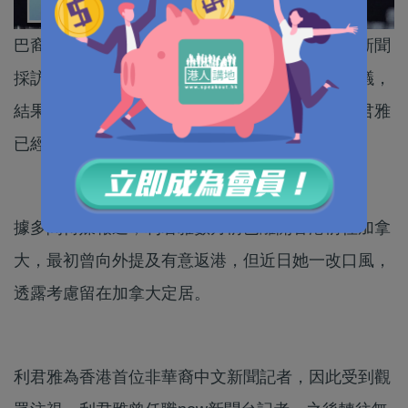
巴裔前港台記者利君雅於反修例期間，曾多次在新聞
採訪中向高官及警方提出尖銳質詢，作風備受爭議，
結果在一片罵聲下不獲續約。近日網上流傳，利君雅
已經抵達加拿大並考慮定居當地。
據多間傳媒報道，利君雅數月前已離開香港前往加拿
大，最初曾向外提及有意返港，但近日她一改口風，
透露考慮留在加拿大定居。
利君雅為香港首位非華裔中文新聞記者，因此受到觀