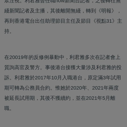
眾注視。利君雅曾任職now新聞台記者，之後轉往無
綫新聞記者及主播，其後離開無綫，轉到《明報》，
再到香港電台出任助理節目主任及節目《視點31》主
持。
在20019年的反修例暴動中，利君雅多次在記者會上
質詢高官及警方。事後港台接獲大量涉及利君雅的投
訴。利君雅於2017年10月入職港台，原定滿3年試用
期可轉為公務員合約。惟她於2020年、2021年兩度
被延長試用期，其後不獲續約，並在2021年5月離
職。