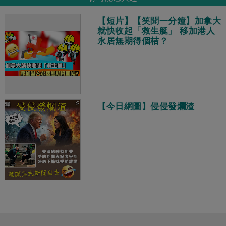
【短片】【笑聞一分鐘】加拿大
就快收起「救生艇」 移加港人
永居無期得個桔？
【今日網圖】侵侵發爛渣