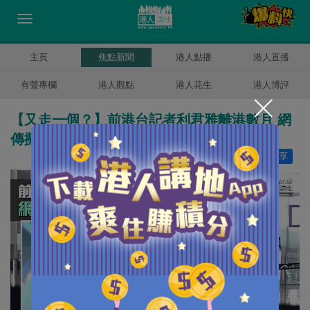
主頁
焦點新聞
港人點播
港人直播
有聲專欄
港人觀點
港人花生
港人博評
【又走一個？】前港台記者利君雅離港數月 網
傳擬定居加拿大
讚好
27
分享