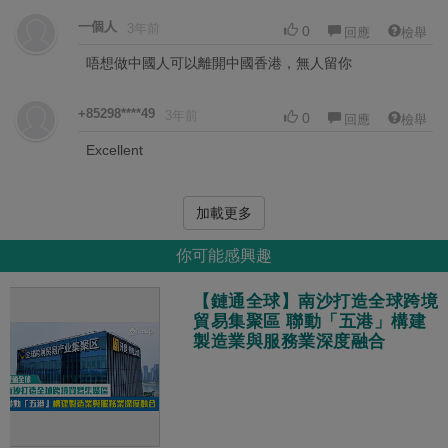
一個人
3年前
0
回應
檢舉
唔想做中國人可以離開中國香港，無人留你
+85298****49
3年前
0
回應
檢舉
Excellent
加載更多
你可能感興趣
【鏈通全球】南沙打造全球跨境
貿易集聚區 聯動「五港」構建
製造業與服務業深度融合