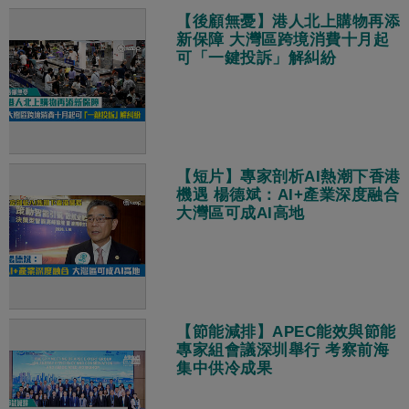
【後顧無憂】港人北上購物再添
新保障 大灣區跨境消費十月起
可「一鍵投訴」解糾紛
【短片】專家剖析AI熱潮下香港
機遇 楊德斌：AI+產業深度融合
大灣區可成AI高地
【節能減排】APEC能效與節能
專家組會議深圳舉行 考察前海
集中供冷成果