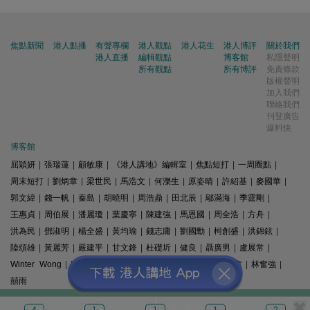
焦點新聞
港人點播
有聲專欄
港人觀點
港人花生
港人博評
關於我們
港人直播
編輯觀點
博客館
私隱聲明
所有觀點
所有博評
免責條款
版權聲明
加入我們
聯絡我們
刊登廣告
爆料快
博客館
屈穎妍
|
張瑞蓮
|
顧敏康
|
《港人講地》編輯室
|
焦點短打
|
一周圈點
|
周末短打
|
劉炳章
|
梁世民
|
馬浩文
|
何濼生
|
原姿晴
|
許紹基
|
麥國華
|
郭文緯
|
錢一帆
|
秦島
|
胡曉明
|
周浩鼎
|
田北辰
|
鄔滿海
|
季霆剛
|
王惠貞
|
周伯展
|
潘麗瓊
|
葉慶寧
|
陳建強
|
馬恩國
|
周全浩
|
方舟
|
洪為民
|
鄧淑明
|
楊全盛
|
黃均瑜
|
錢志庸
|
劉國勳
|
柯創盛
|
洪錦鉉
|
陸頌雄
|
黃麗芳
|
嚴建平
|
甘文鋒
|
杜礎圻
|
健良
|
聶廣男
|
盧展常
|
Winter Wong
|
K2
|
梁文新
|
羅崑
|
姚銘
|
陳志豪
|
精選文章
|
林奮強
|
囍雨
© 港人講地