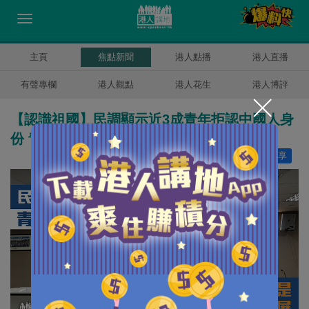
主頁
焦點新聞
港人點播
港人直播
有聲專欄
港人觀點
港人花生
港人博評
【認識祖國】民調顯示近3成青年拒認中國人身
份 青年民建聯倡政府加強教育工作
讚好
10
分享