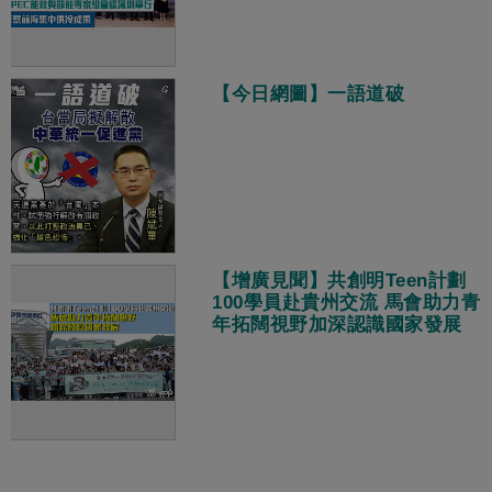
【今日網圖】一語道破
【增廣見聞】共創明Teen計劃
100學員赴貴州交流 馬會助力青
年拓闊視野加深認識國家發展