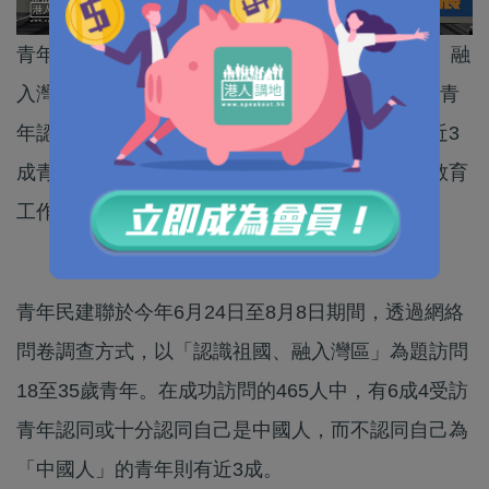
青年民建聯今日（14日）公布一項以「認識祖國、融
入灣區」為題的問卷調查結果，當中有逾4成受訪青
年認為創業是最能吸引港青到灣區發展。另外，近3
成青年不認同自己為「中國人」，建議政府加強教育
工作，加強青年國民身份認同。
青年民建聯於今年6月24日至8月8日期間，透過網絡
問卷調查方式，以「認識祖國、融入灣區」為題訪問
18至35歲青年。在成功訪問的465人中，有6成4受訪
青年認同或十分認同自己是中國人，而不認同自己為
「中國人」的青年則有近3成。