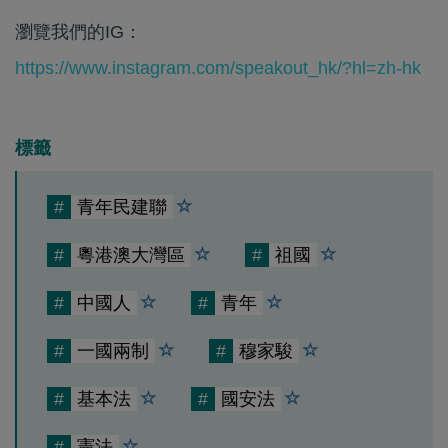
瀏覽我們的IG：
https://www.instagram.com/speakout_hk/?hl=zh-hk
標籤
#
青年民建聯
#
粵港澳大灣區
#
祖國
#
中國人
#
青年
#
一國兩制
#
穆家駿
#
基本法
#
國安法
#
憲法