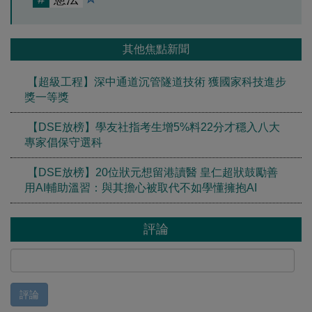
其他焦點新聞
【超級工程】深中通道沉管隧道技術 獲國家科技進步
獎一等獎
【DSE放榜】學友社指考生增5%料22分才穩入八大
專家倡保守選科
【DSE放榜】20位狀元想留港讀醫 皇仁超狀鼓勵善
用AI輔助溫習：與其擔心被取代不如學懂擁抱AI
評論
評論