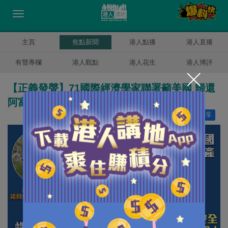
主頁
焦點新聞
港人點播
港人直播
有聲專欄
港人觀點
港人花生
港人博評
【正義發聲】71國際經濟學家聯署籲美國 歸還
阿富汗被凍結70美元資產
讚好
33
分享