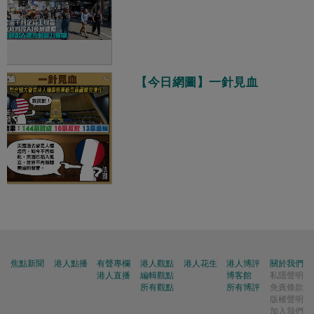
【今日網圖】一針見血
焦點新聞
港人點播
有聲專欄
港人觀點
港人花生
港人博評
關於我們
港人直播
編輯觀點
博客館
私隱聲明
所有觀點
所有博評
免責條款
版權聲明
加入我們