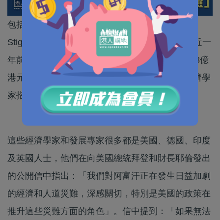
包括諾貝爾經濟學獎得主施蒂格利茨（Joseph
Stiglitz）在內的71位國際經濟學家，敦促美國把近一
年前塔利班重新掌權時所凍結的70億美元（逾548億
港元）的中央銀行儲備，交還給阿富汗。這些經濟學
家指出，美國持有這些儲備金不具正當性。
這些經濟學家和發展專家很多都是美國、德國、印度
及英國人士，他們在向美國總統拜登和財長耶倫發出
的公開信中指出：「我們對阿富汗正在發生日益加劇
的經濟和人道災難，深感關切，特別是美國的政策在
推升這些災難方面的角色」。信中提到：「如果無法