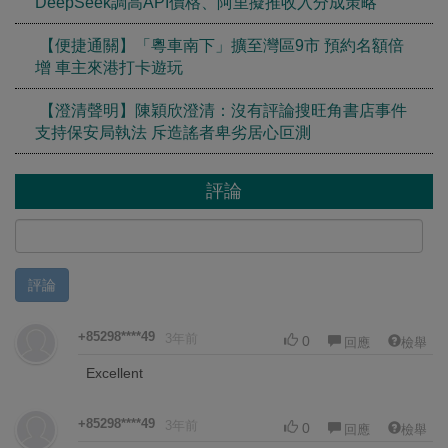
DeepSeek調高API價格、阿里擬推收入分成策略
【便捷通關】「粵車南下」擴至灣區9市 預約名額倍
增 車主來港打卡遊玩
【澄清聲明】陳穎欣澄清：沒有評論搜旺角書店事件
支持保安局執法 斥造謠者卑劣居心叵測
評論
評論
+85298****49
3年前
0
回應
檢舉
Excellent
+85298****49
3年前
0
回應
檢舉