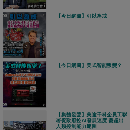
【今日網圖】引以為戒
【今日網圖】美式智能叛變？
【集體發聲】美逾千科企員工聯
署促政府控AI發展速度 憂超出
人類控制能力範圍