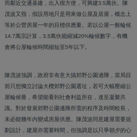
而鄰近交通基建，出入很方便，可興建3.5萬伙。陳
茂波又指，假設用地只是用來做公屋及居屋，概念上
等於公營房屋一年的目標供應量。若以公屋一般輪候
14.7萬宗計算，3.5萬伙能縮減20%輪候數字，有機
會將公屋輪候時間縮短至5年以下。
陳茂波強調，政府非有意大搞郊野公園邊陲，當局目
前只想獨立討論大欖郊野公園選址，若可大幅壓縮公
屋輪候冊，希望能看到社會利益所在，達至凝聚共
識。對於發展郊野公園邊陲所需的程序及時間較長，
未必能幾年內變成房屋供應。陳茂波同意建屋需要規
劃設計，建屋亦需要時間，但強調是以只爭朝夕的心