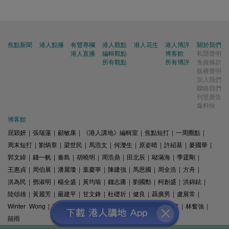
焦點新聞
港人點播
有聲專欄
港人觀點
港人花生
港人博評
關於我們
港人直播
編輯觀點
博客館
私隱聲明
所有觀點
所有博評
免責條款
版權聲明
加入我們
聯絡我們
刊登廣告
爆料快
博客館
屈穎妍
|
張瑞蓮
|
顧敏康
|
《港人講地》編輯室
|
焦點短打
|
一周圈點
|
周末短打
|
劉炳章
|
梁世民
|
馬浩文
|
何濼生
|
原姿晴
|
許紹基
|
麥國華
|
郭文緯
|
錢一帆
|
秦島
|
胡曉明
|
周浩鼎
|
田北辰
|
鄔滿海
|
季霆剛
|
王惠貞
|
周伯展
|
潘麗瓊
|
葉慶寧
|
陳建強
|
馬恩國
|
周全浩
|
方舟
|
洪為民
|
鄧淑明
|
楊全盛
|
黃均瑜
|
錢志庸
|
劉國勳
|
柯創盛
|
洪錦鉉
|
陸頌雄
|
黃麗芳
|
嚴建平
|
甘文鋒
|
杜礎圻
|
健良
|
聶廣男
|
盧展常
|
Winter Wong
|
K2
|
梁文新
|
羅崑
|
姚銘
|
陳志豪
|
精選文章
|
林奮強
|
囍雨