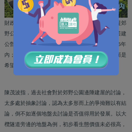
財政司司長陳茂波接受《經濟日報》專訪時，重提郊
野公園邊陲建屋，並舉例指大欖隧道西南面用地若建
公營房屋，將提供3.5萬伙，能縮短公屋輪候冊至5年
內；又強調政府非有意「大搞」郊野公園邊陲，而是
希望逐塊土地審視可行性。
陳茂波指，過去社會對於郊野公園邊陲建屋的討論，
太多處於抽象討論，認為太多形而上的爭拗難以有結
論，倒不如逐個地盤去討論是否值得用於發展。以大
欖隧道旁邊的地盤為例，初步看生態價值未必很高，