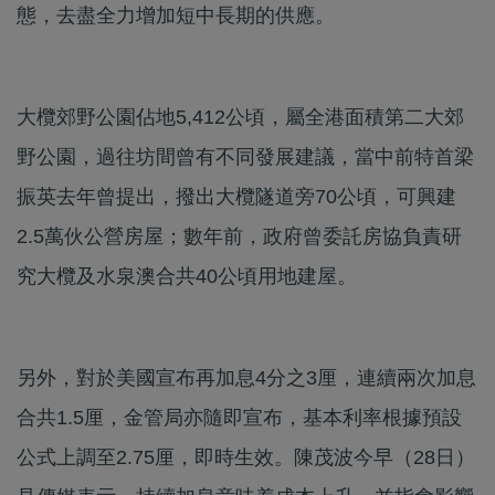
態，去盡全力增加短中長期的供應。
大欖郊野公園佔地5,412公頃，屬全港面積第二大郊
野公園，過往坊間曾有不同發展建議，當中前特首梁
振英去年曾提出，撥出大欖隧道旁70公頃，可興建
2.5萬伙公營房屋；數年前，政府曾委託房協負責研
究大欖及水泉澳合共40公頃用地建屋。
另外，對於美國宣布再加息4分之3厘，連續兩次加息
合共1.5厘，金管局亦隨即宣布，基本利率根據預設
公式上調至2.75厘，即時生效。陳茂波今早（28日）