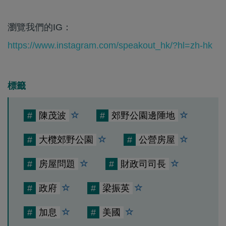
瀏覽我們的IG：
https://www.instagram.com/speakout_hk/?hl=zh-hk
標籤
#
陳茂波
#
郊野公園邊陲地
#
大欖郊野公園
#
公營房屋
#
房屋問題
#
財政司司長
#
政府
#
梁振英
#
加息
#
美國