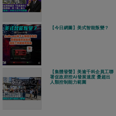
【今日網圖】美式智能叛變？
【集體發聲】美逾千科企員工聯
署促政府控AI發展速度 憂超出
人類控制能力範圍