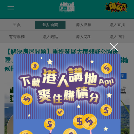
主頁
焦點新聞
港人點播
港人直播
有聲專欄
港人觀點
港人花生
港人博評
【解決房屋問題】重提發展大欖郊野公園邊
陲、建3.5萬伙公營房屋 陳茂波：能縮短公屋輪
候冊至5年內
讚好
9
分享