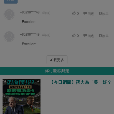
+85298****49
4年前
0
回應
檢舉
Excellent
+85298****49
4年前
0
回應
檢舉
Excellent
加載更多
你可能感興趣
【今日網圖】落力為「美」好？