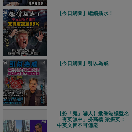
【今日網圖】繼續插水！
【今日網圖】引以為戒
【扮「鬼」嚇人】批香港樓盤名
「有英無中」扮高檔 梁振英：
中英文皆不可偏廢