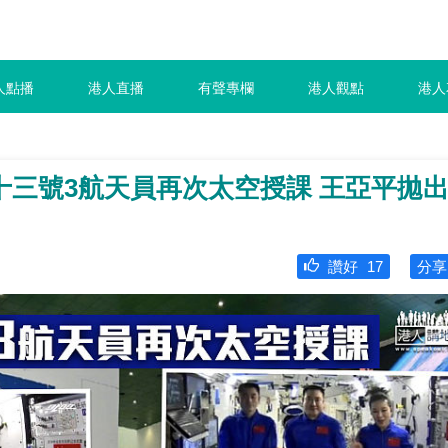
人點播
港人直播
有聲專欄
港人觀點
港人
十三號3航天員再次太空授課 王亞平拋
讚好
17
分享