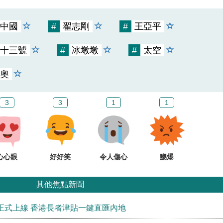
中國
#
翟志剛
#
王亞平
十三號
#
冰墩墩
#
太空
奧
3
3
1
1
心心眼
好好笑
令人傷心
嬲爆
其他焦點新聞
正式上線 香港長者津貼一鍵直匯內地