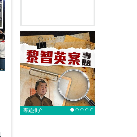
學
專題推介
的