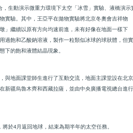
合，生動演示微重力環境下太空「冰雪」實驗、液橋演示
物實驗。其中，王亞平在拋物實驗將北京冬奧會吉祥物
墩」繼續以原有方向均速前進，未有好像在地面一樣下
用過飽和乙酸鈉溶液，製作一粒類似冰球的球狀體，但
態下的飽和液體結晶現象。
，與地面課堂師生進行了互動交流，地面主課堂設在北
在新疆烏魯木齊和西藏拉薩，並由中央廣播電視總台進
，將於4月返回地球，結束為期半年的太空任務。