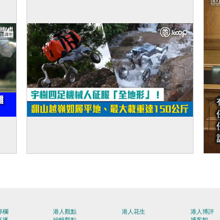
火箭
【短片】宇樹四足機械人征服「全地形」！
【
翻山越嶺如履平地、最大載重達150公斤
專欄
港人觀點
港人花生
港人博評
直播
編輯觀點
博客館