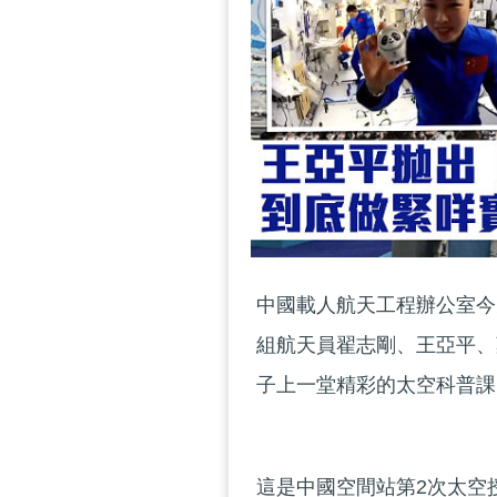
中國載人航天工程辦公室今
組航天員翟志剛、王亞平、
子上一堂精彩的太空科普課
這是中國空間站第2次太空