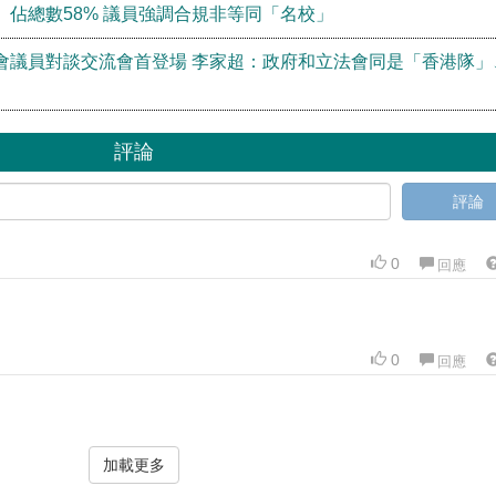
佔總數58% 議員強調合規非等同「名校」
會議員對談交流會首登場 李家超：政府和立法會同是「香港隊」
評論
評論
0
回應
0
回應
加載更多