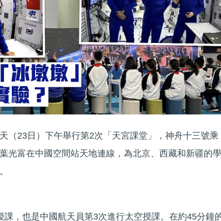
天（23日）下午舉行第2次「天宮課堂」，神舟十三號乘
葉光富在中國空間站天地連線，為北京、西藏和新疆的
。
授課，也是中國航天員第3次進行太空授課。在約45分鐘