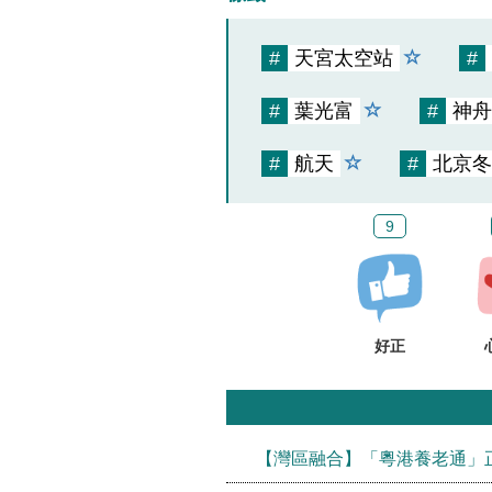
#
天宮太空站
#
#
葉光富
#
神舟
#
航天
#
北京冬
9
好正
【灣區融合】「粵港養老通」