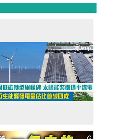
短片】中國低碳轉型里程碑 太陽能裝機追
煤電 可再生能源發電量佔比首破四成