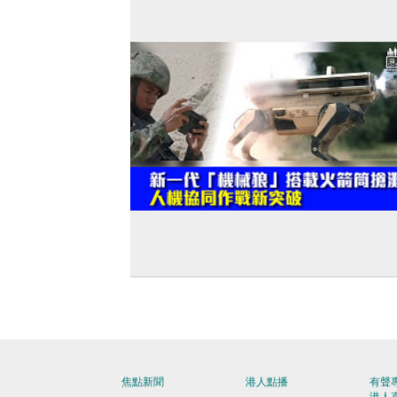
【建軍節特輯】新一代「機械狼」搭載
筒搶灘 人機協同作戰新突破
焦點新聞
港人點播
有聲
港人