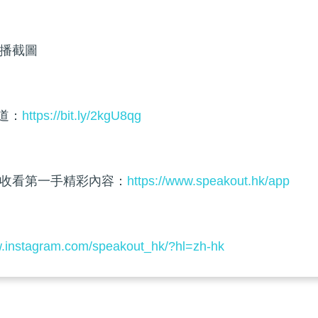
播截圖
頻道：
https://bit.ly/2kgU8qg
收看第一手精彩內容：
https://www.speakout.hk/app
w.instagram.com/speakout_hk/?hl=zh-hk