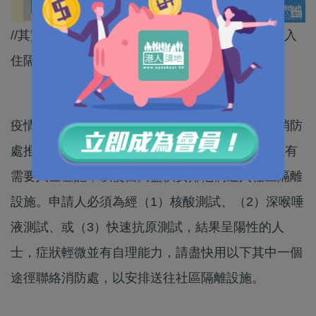
//其實唔少市民，屋企環境做唔到有效隔離，登記入
住隔離設施，可以避免家人、鄰居受感染﹗//
疫情持續嚴峻，為盡快截斷社區內的病毒傳播，消防
處推出一個電郵、WhatsApp熱線及微信帳號，讓有
需要人士登記，以便當局盡快安排他們進入社區隔離
設施。申請人必須為經（1）核酸測試、（2）深喉唾
液測試、或（3）快速抗原測試，結果呈陽性的人
士，症狀輕微並有自理能力，請盡快用以下其中一個
途徑聯絡消防處，以安排送往社區隔離設施。