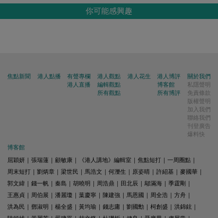
你可能感興趣
焦點新聞
港人點播
有聲專欄
港人觀點
港人花生
港人博評
關於我們
港人直播
編輯觀點
博客館
私隱聲明
所有觀點
所有博評
免責條款
版權聲明
加入我們
聯絡我們
刊登廣告
爆料快
博客館
屈穎妍
|
張瑞蓮
|
顧敏康
|
《港人講地》編輯室
|
焦點短打
|
一周圈點
|
周末短打
|
劉炳章
|
梁世民
|
馬浩文
|
何濼生
|
原姿晴
|
許紹基
|
麥國華
|
郭文緯
|
錢一帆
|
秦島
|
胡曉明
|
周浩鼎
|
田北辰
|
鄔滿海
|
季霆剛
|
王惠貞
|
周伯展
|
潘麗瓊
|
葉慶寧
|
陳建強
|
馬恩國
|
周全浩
|
方舟
|
洪為民
|
鄧淑明
|
楊全盛
|
黃均瑜
|
錢志庸
|
劉國勳
|
柯創盛
|
洪錦鉉
|