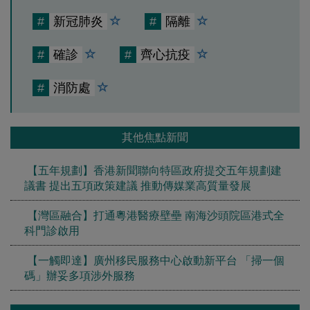
#
新冠肺炎
#
隔離
#
確診
#
齊心抗疫
#
消防處
其他焦點新聞
【五年規劃】香港新聞聯向特區政府提交五年規劃建
議書 提出五項政策建議 推動傳媒業高質量發展
【灣區融合】打通粵港醫療壁壘 南海沙頭院區港式全
科門診啟用
【一觸即達】廣州移民服務中心啟動新平台 「掃一個
碼」辦妥多項涉外服務