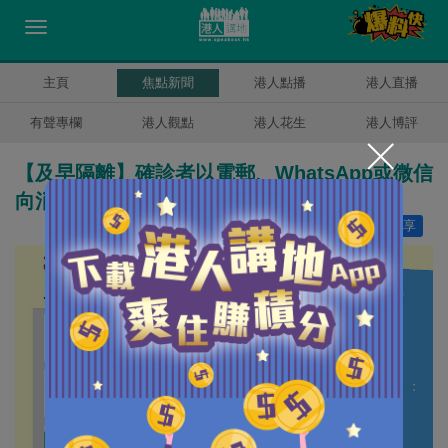
主頁
焦點新聞
港人點播
港人直播
有聲專欄
港人觀點
港人花生
港人博評
【及早隔離】確診者以電郵、WhatsApp或微信
向消防處登記入住隔離設施
讚好
30
分享