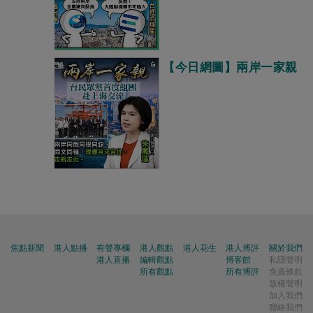
【今日網圖】兩岸一家親
焦點新聞
港人點播
有聲專欄
港人觀點
港人花生
港人博評
關於我們
港人直播
編輯觀點
博客館
私隱聲明
所有觀點
所有博評
免責條款
版權聲明
加入我們
聯絡我們