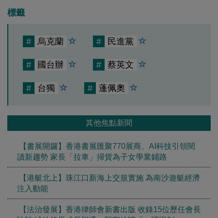
標籤
#
烏克蘭
#
民進黨
#
國台辦
#
蔡英文
#
台獨
#
蓬佩奧
其他焦點新聞
【書展開鑼】香港書展匯聚770展商、AI科技引領閱
讀新趨勢 家長「拉車」掃貨為子女學業鋪路
【港艇北上】珠江口新海上交規實施 為南沙遊艇經濟
注入動能
【法治發展】香港律師會新書出版 收錄15位歷任會長