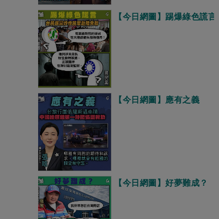
【今日網圖】踢爆綠色謊言
【今日網圖】應有之義
【今日網圖】好夢難成？