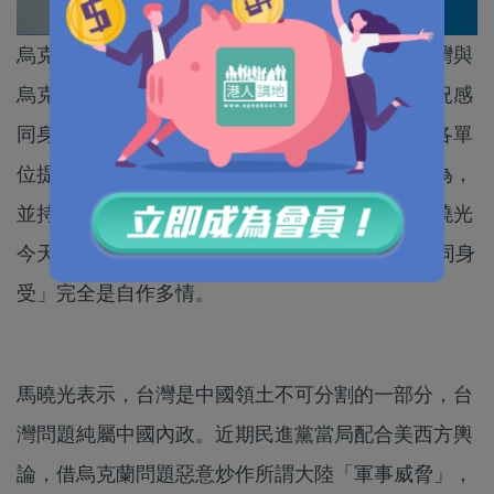
烏克蘭局勢引起全球關注，民進黨當局近期將台灣與
烏克蘭相提並論進行炒作，聲稱「對烏克蘭的情況感
同身受」。台灣地區領導人蔡英文今天要求台軍各單
位提升對台海周邊軍事動態的各項監偵及預警作為，
並持續強化相關整備。在北京，國台辦發言人馬曉光
今天（23日）在例行發布會上回應指，所謂「感同身
受」完全是自作多情。
馬曉光表示，台灣是中國領土不可分割的一部分，台
灣問題純屬中國內政。近期民進黨當局配合美西方輿
論，借烏克蘭問題惡意炒作所謂大陸「軍事威脅」，