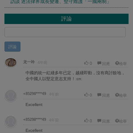
訪談 述法律界成長變遷、堅守維護「一國兩制」
評論
評論
龙一吟
4年前
0
回應
檢舉
中國的統一紅綫多年已定，越綫即動，沒有商討餘地，
全中國人以堅定意志支持！:cn:
+85298****49
4年前
0
回應
檢舉
Excellent
+85298****49
4年前
0
回應
檢舉
Excellent