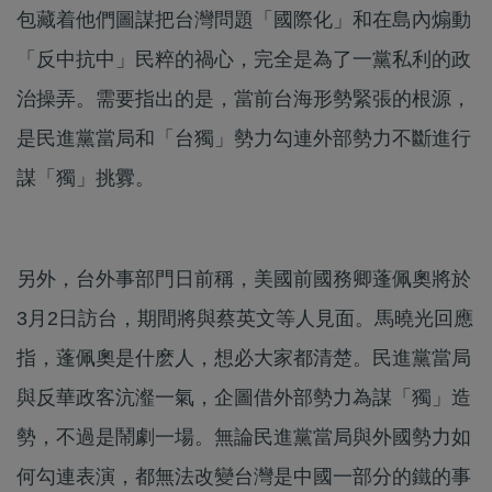
包藏着他們圖謀把台灣問題「國際化」和在島內煽動
「反中抗中」民粹的禍心，完全是為了一黨私利的政
治操弄。需要指出的是，當前台海形勢緊張的根源，
是民進黨當局和「台獨」勢力勾連外部勢力不斷進行
謀「獨」挑釁。
另外，台外事部門日前稱，美國前國務卿蓬佩奧將於
3月2日訪台，期間將與蔡英文等人見面。馬曉光回應
指，蓬佩奧是什麽人，想必大家都清楚。民進黨當局
與反華政客沆瀣一氣，企圖借外部勢力為謀「獨」造
勢，不過是鬧劇一場。無論民進黨當局與外國勢力如
何勾連表演，都無法改變台灣是中國一部分的鐵的事