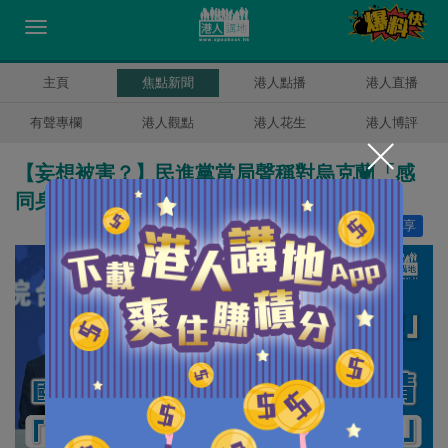
主頁
焦點新聞
港人點播
港人直播
有聲專欄
港人觀點
港人花生
港人博評
【妄想被害？】民進黨當局聲稱對烏克蘭「感
同身受」 國台辦發言人馬曉光斥：自作多情
讚好
6
分享