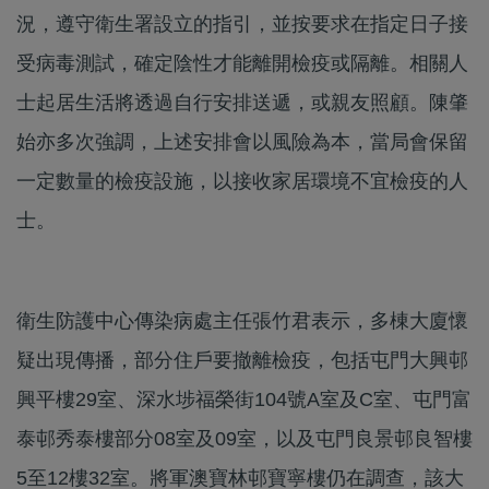
況，遵守衛生署設立的指引，並按要求在指定日子接
受病毒測試，確定陰性才能離開檢疫或隔離。相關人
士起居生活將透過自行安排送遞，或親友照顧。陳肇
始亦多次強調，上述安排會以風險為本，當局會保留
一定數量的檢疫設施，以接收家居環境不宜檢疫的人
士。
衛生防護中心傳染病處主任張竹君表示，多棟大廈懷
疑出現傳播，部分住戶要撤離檢疫，包括屯門大興邨
興平樓29室、深水埗福榮街104號A室及C室、屯門富
泰邨秀泰樓部分08室及09室，以及屯門良景邨良智樓
5至12樓32室。將軍澳寶林邨寶寧樓仍在調查，該大