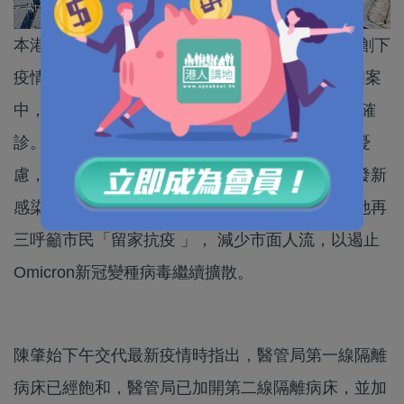
本港今天（5日）新增351宗新冠肺炎確診個案，創下
疫情爆發兩年來單日新高。343宗新增本地感染個案
中，有161宗正調查感染源頭，另有約200宗初步確
診。食物及衞生局局長陳肇始形容情況令人極度憂
慮，隨着新年假期結束，市民參加社交活動會引發新
感染群組，預計確診數字短期內會幾何級上升。她再
三呼籲市民「留家抗疫 」， 減少市面人流，以遏止
Omicron新冠變種病毒繼續擴散。
陳肇始下午交代最新疫情時指出，醫管局第一線隔離
病床已經飽和，醫管局已加開第二線隔離病床，並加