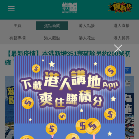
主頁
焦點新聞
港人點播
港人直播
有聲專欄
港人觀點
港人花生
港人博評
【最新疫情】本港新增351宗確診另約200宗初
確 下星期擬啟動「居安抗疫」
讚好
15
分享