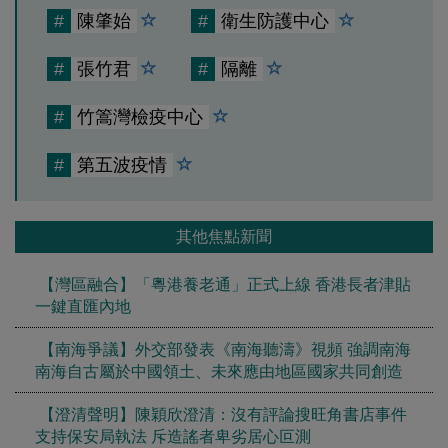
#
陳肇始
#
衛生防護中心
#
張竹君
#
隔離
#
竹篙灣檢疫中心
#
第五波疫情
其他焦點新聞
【灣區融合】「粵港養老通」正式上線 香港長者津貼
一鍵直匯內地
【南海爭議】外交部發表《南海聽濤》視頻 強調南海
南海自古屬於中國領土、未來應由地區國家共同創造
【澄清聲明】陳穎欣澄清：沒有評論搜旺角書店事件
支持保安局執法 斥造謠者卑劣居心叵測