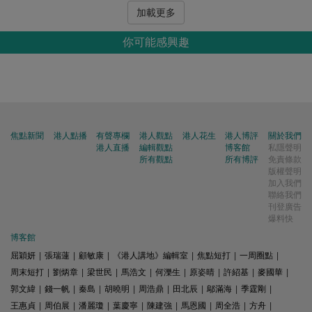
加載更多
你可能感興趣
焦點新聞
港人點播
有聲專欄
港人觀點
港人花生
港人博評
關於我們
港人直播
編輯觀點
博客館
私隱聲明
所有觀點
所有博評
免責條款
版權聲明
加入我們
聯絡我們
刊登廣告
爆料快
博客館
屈穎妍
|
張瑞蓮
|
顧敏康
|
《港人講地》編輯室
|
焦點短打
|
一周圈點
|
周末短打
|
劉炳章
|
梁世民
|
馬浩文
|
何濼生
|
原姿晴
|
許紹基
|
麥國華
|
郭文緯
|
錢一帆
|
秦島
|
胡曉明
|
周浩鼎
|
田北辰
|
鄔滿海
|
季霆剛
|
王惠貞
|
周伯展
|
潘麗瓊
|
葉慶寧
|
陳建強
|
馬恩國
|
周全浩
|
方舟
|