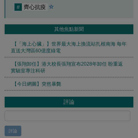
#
齊心抗疫
其他焦點新聞
【「海上心臟」】世界最大海上換流站扎根南海 每年
直送大灣區60億度綠電
【張翔卸任】港大校長張翔宣布2028年卸任 盼重返
實驗室專注科研
【今日網圖】突然暴斃
評論
評論