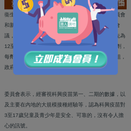
衞生署衞生防護中心轄下疫苗可預防疾病科學委員會
和新發現及動物傳染病科學委員會今日舉行聯席會
議，商討下調接種科興新冠疫苗的年齡，建議優先為
12至17歲的青少年先接種科興疫苗，需要接種兩劑，
每劑需相隔28天，其後再逐步推展至其他年齡群組，
政府會盡快公布接種詳情。
委員會表示，經審視科興疫苗第一、二期的數據，以
及主要在內地的大規模接種經驗等，認為科興疫苗對
3至17歲兒童及青少年是安全、可靠的，沒有令人擔
心的訊號。