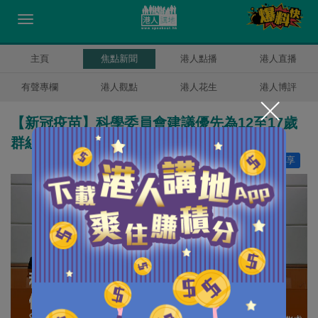
主頁
焦點新聞
港人點播
港人直播
有聲專欄
港人觀點
港人花生
港人博評
【新冠疫苗】科學委員會建議優先為12至17歲
群組接種科興 逐步推至年幼群組
讚好
7
分享