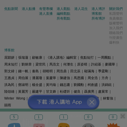
焦點新聞
港人點播
有聲專欄
港人觀點
港人花生
港人博評
關於我們
港人直播
編輯觀點
博客館
私隱聲明
所有觀點
所有博評
免責條款
版權聲明
加入我們
聯絡我們
刊登廣告
爆料快
博客館
屈穎妍
|
張瑞蓮
|
顧敏康
|
《港人講地》編輯室
|
焦點短打
|
一周圈點
|
周末短打
|
劉炳章
|
梁世民
|
馬浩文
|
何濼生
|
原姿晴
|
許紹基
|
麥國華
|
郭文緯
|
錢一帆
|
秦島
|
胡曉明
|
周浩鼎
|
田北辰
|
鄔滿海
|
季霆剛
|
王惠貞
|
周伯展
|
潘麗瓊
|
葉慶寧
|
陳建強
|
馬恩國
|
周全浩
|
方舟
|
洪為民
|
鄧淑明
|
楊全盛
|
黃均瑜
|
錢志庸
|
劉國勳
|
柯創盛
|
洪錦鉉
|
陸頌雄
|
黃麗芳
|
嚴建平
|
甘文鋒
|
杜礎圻
|
健良
|
聶廣男
|
盧展常
|
Winter Wong
|
K2
|
梁文新
|
羅崑
|
姚銘
|
陳志豪
|
精選文章
|
林奮強
|
囍雨
© 港人講地
5
1
1
0
0
電郵: speakout@speakout.hk