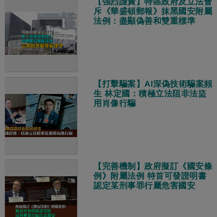
【強烈譴責】特區政府及立法會
斥《華盛頓郵報》抹黑國安附屬
法例：盡顯偽善和雙重標準
【打擊騙案】AI深偽技術騙案頻
生 林定國：積極立法阻非法盜
用肖像行騙
【完善機制】政府擬訂《國安條
例》附屬法例 特首可發證明書
認定某刑事罪行屬危害國安