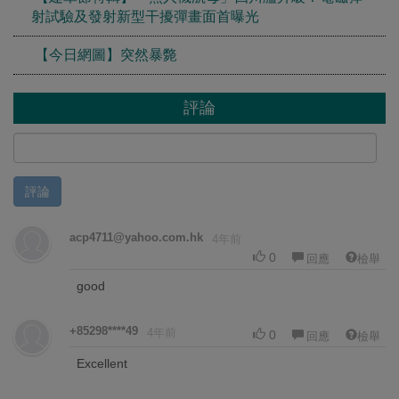
射試驗及發射新型干擾彈畫面首曝光
【今日網圖】突然暴斃
評論
評論
acp4711@yahoo.com.hk
4年前
0
回應
檢舉
good
+85298****49
4年前
0
回應
檢舉
Excellent