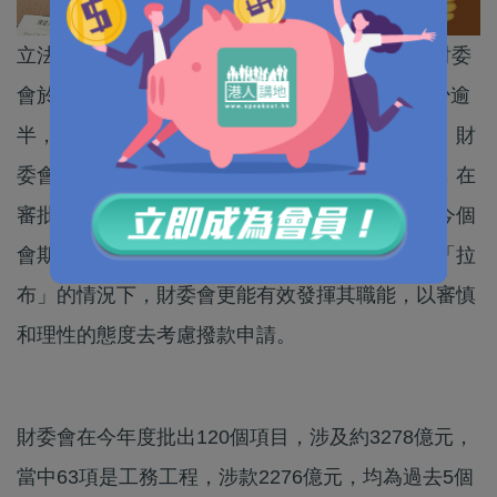
立法會財務委員會昨日(26日)舉行年結記者會，財委
會於2020/21年度舉行48次會議，較上個會期減少逾
半，但批出的項目是今屆立法會最多的一個年度。財
委會主席陳健波表示，財委會於本會期運作暢順，在
審批撥款項目方面取得豐碩成果。他又指，雖然今個
會期財委會整體會議次數和時數減少，但在沒有「拉
布」的情況下，財委會更能有效發揮其職能，以審慎
和理性的態度去考慮撥款申請。
財委會在今年度批出120個項目，涉及約3278億元，
當中63項是工務工程，涉款2276億元，均為過去5個