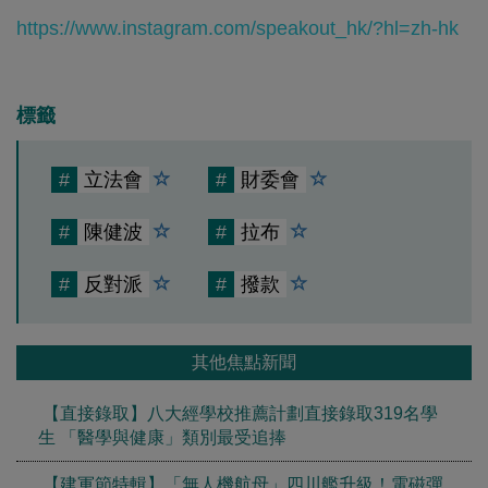
https://www.instagram.com/speakout_hk/?hl=zh-hk
標籤
#
立法會
#
財委會
#
陳健波
#
拉布
#
反對派
#
撥款
其他焦點新聞
【直接錄取】八大經學校推薦計劃直接錄取319名學
生 「醫學與健康」類別最受追捧
【建軍節特輯】「無人機航母」四川艦升級！電磁彈