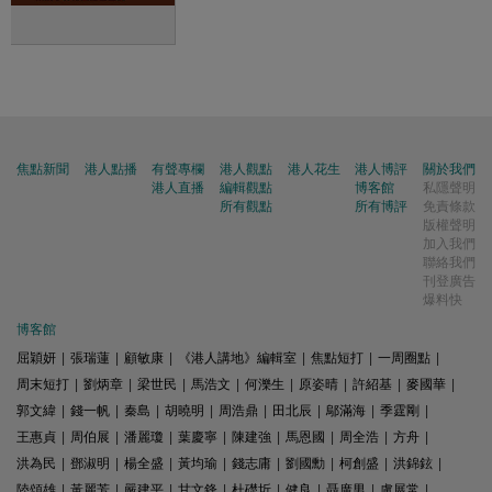
焦點新聞
港人點播
有聲專欄
港人觀點
港人花生
港人博評
關於我們
港人直播
編輯觀點
博客館
私隱聲明
所有觀點
所有博評
免責條款
版權聲明
加入我們
聯絡我們
刊登廣告
爆料快
博客館
屈穎妍
|
張瑞蓮
|
顧敏康
|
《港人講地》編輯室
|
焦點短打
|
一周圈點
|
周末短打
|
劉炳章
|
梁世民
|
馬浩文
|
何濼生
|
原姿晴
|
許紹基
|
麥國華
|
郭文緯
|
錢一帆
|
秦島
|
胡曉明
|
周浩鼎
|
田北辰
|
鄔滿海
|
季霆剛
|
王惠貞
|
周伯展
|
潘麗瓊
|
葉慶寧
|
陳建強
|
馬恩國
|
周全浩
|
方舟
|
洪為民
|
鄧淑明
|
楊全盛
|
黃均瑜
|
錢志庸
|
劉國勳
|
柯創盛
|
洪錦鉉
|
陸頌雄
|
黃麗芳
|
嚴建平
|
甘文鋒
|
杜礎圻
|
健良
|
聶廣男
|
盧展常
|