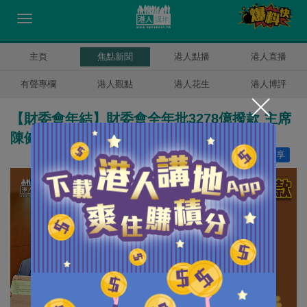
主頁
焦點新聞
港人點播
港人直播
有聲專欄
港人觀點
港人花生
港人博評
【財委會年結】財委會全年批3278億撥款 主席
陳健波：沒了「拉布」運作暢順
讚好
5
分享