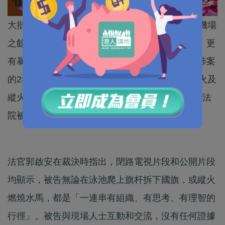
大批黑暴分子前年9月1日湧入東涌癱瘓香港國際機場
之餘，亦在區內各處流竄，堵路縱火及大肆破壞，更
有暴徒闖入東涌游泳池拆下國旗點火焚燒。一名涉案
的23歲男技工被控刑事損壞、侮辱國旗、企圖縱火及
縱火四罪；案件經審訊後，他昨日（6日）在區域法
院被裁定全部罪名成立，還押至本月20日判刑。
法官郭啟安在裁決時指出，閉路電視片段和公開片段
均顯示，被告無論在泳池爬上旗杆拆下國旗，或縱火
燃燒水馬，都是「一連串有組織、有思考、有理智的
行徑」。被告與現場人士互動和交流，沒有任何證據