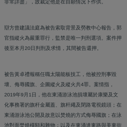
非常詳盡」，故裁定他是在自願情况下作供。
辯方曾建議法庭為被告索取背景及勞教中心報告，郭
官指縱火為嚴重罪行，監禁是唯一判刑選項。案件押
後至本月20日判刑及求情，其間被告還押。
被告黃卓禮報稱任職太陽能板技工，他被控刑事毀
壞、侮辱國旗、企圖縱火及縱火共4罪。案情指，
2019年9月1日，他在東涌游泳池損壞屬於康樂及文
化事務署的旗杆金屬蓋、旗杆繩及閉路電視鏡頭；在
東涌游泳池公開及故意以焚燒的方式侮辱國旗；在泳
池對面焚燒橫額和雜物；以及在東涌達東路與美東街