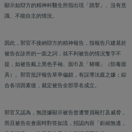
顯示如辯方的精神科醫生所指出現「跳掣」、沒有意
識、不能自主的情況。
因此，郭官不接納辯方的精神報告，指報告只建基於
被告在診所的一面之詞，就不利被告的情况隻字不
提，如被告戴上黑色手袖、面巾及「豬嘴」（防毒面
具）。郭官批評報告草率偏頗，有誤導法庭之嫌；綜
合各項因素後，裁定被告全部罪名成立。
郭官又認為，無證據顯示被告曾遭警員毆打及威脅，
而且被告在會面時對答如流，招認內容「鉅細無遺，