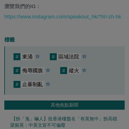
瀏覽我們的IG：
https://www.instagram.com/speakout_hk/?hl=zh-hk
標籤
#
東涌
#
區域法院
#
侮辱國旗
#
縱火
#
止暴制亂
其他焦點新聞
【扮「鬼」嚇人】批香港樓盤名「有英無中」扮高檔
梁振英：中英文皆不可偏廢