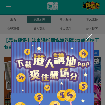
主頁
焦點新聞
港人點播
港人直播
有聲專欄
港人觀點
港人花生
港人博評
【罪有應得】涉東涌拆國旗燒路障 23歲男技工
4罪成官明言判監
讚好
18
分享