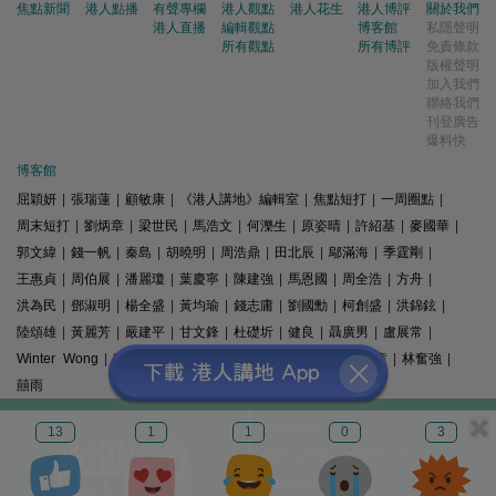
焦點新聞
港人點播
有聲專欄
港人觀點
港人花生
港人博評
關於我們
港人直播
編輯觀點
博客館
私隱聲明
所有觀點
所有博評
免責條款
版權聲明
加入我們
聯絡我們
刊登廣告
爆料快
博客館
屈穎妍
|
張瑞蓮
|
顧敏康
|
《港人講地》編輯室
|
焦點短打
|
一周圈點
|
周末短打
|
劉炳章
|
梁世民
|
馬浩文
|
何濼生
|
原姿晴
|
許紹基
|
麥國華
|
郭文緯
|
錢一帆
|
秦島
|
胡曉明
|
周浩鼎
|
田北辰
|
鄔滿海
|
季霆剛
|
王惠貞
|
周伯展
|
潘麗瓊
|
葉慶寧
|
陳建強
|
馬恩國
|
周全浩
|
方舟
|
洪為民
|
鄧淑明
|
楊全盛
|
黃均瑜
|
錢志庸
|
劉國勳
|
柯創盛
|
洪錦鉉
|
陸頌雄
|
黃麗芳
|
嚴建平
|
甘文鋒
|
杜礎圻
|
健良
|
聶廣男
|
盧展常
|
Winter Wong
|
K2
|
梁文新
|
羅崑
|
姚銘
|
陳志豪
|
精選文章
|
林奮強
|
囍雨
© 港人講地
13
1
1
0
3
電郵: speakout@speakout.hk
傳真: 85228041301