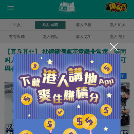
主頁
焦點新聞
港人點播
港人直播
有聲專欄
港人觀點
港人花生
港人博評
【直斥其非】 批銅鑼灣獻花意識非常壞、等同
叫人繼續恐怖活動 李家超：不滿政府施政不可
與恐怖活動混為一談
讚好
29
分享