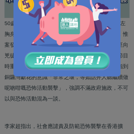
50歲男子梁健輝7.1晚上在銅鑼灣刺傷警員後自插左
胸身亡，警方將事件定性為「孤狼式」恐怖襲擊，惟
案發後翌日，仍有市民帶同鮮花到事發現場，甚至向
兇徒「致敬」。政務司司長李家超出席一電視台節目
時重申案情嚴重，形同「謀殺」和「刺殺」，又指到
銅鑼灣獻花的意識「非常之壞，等如話畀人聽繼續做
呢啲咁嘅恐怖活動襲擊」，強調不滿政府施政，不可
以與恐怖活動混為一談。
李家超指出，社會應譴責及防範恐怖襲擊在香港擴