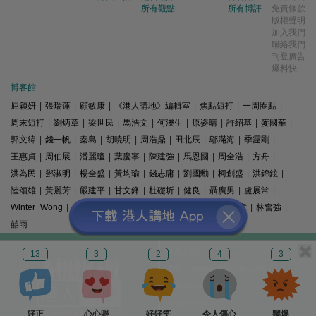
所有觀點
所有博評
免責條款
版權聲明
加入我們
聯絡我們
刊登廣告
爆料快
博客館
屈穎妍
|
張瑞蓮
|
顧敏康
|
《港人講地》編輯室
|
焦點短打
|
一周圈點
|
周末短打
|
劉炳章
|
梁世民
|
馬浩文
|
何濼生
|
原姿晴
|
許紹基
|
麥國華
|
郭文緯
|
錢一帆
|
秦島
|
胡曉明
|
周浩鼎
|
田北辰
|
鄔滿海
|
季霆剛
|
王惠貞
|
周伯展
|
潘麗瓊
|
葉慶寧
|
陳建強
|
馬恩國
|
周全浩
|
方舟
|
洪為民
|
鄧淑明
|
楊全盛
|
黃均瑜
|
錢志庸
|
劉國勳
|
柯創盛
|
洪錦鉉
|
陸頌雄
|
黃麗芳
|
嚴建平
|
甘文鋒
|
杜礎圻
|
健良
|
聶廣男
|
盧展常
|
Winter Wong
|
K2
|
梁文新
|
羅崑
|
姚銘
|
陳志豪
|
精選文章
|
林奮強
|
囍雨
© 港人講地
13
3
2
4
3
電郵: speakout@speakout.hk
傳真: 85228041301
All rights reserved.
好正
心心眼
好好笑
令人傷心
嬲爆