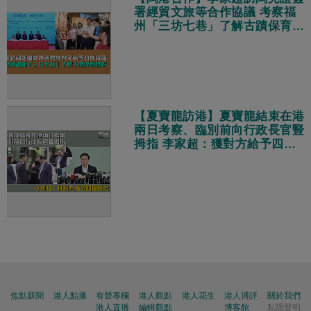
署經貿文旅等合作協議 考察福
州「三坊七巷」了解古蹟保育情
況
【夏寶龍訪港】夏寶龍結束在港
兩日考察、臨別前向行政長官豎
拇指 李家超：獲對方給予四個
肯定
焦點新聞
港人點播
有聲專欄
港人觀點
港人花生
港人博評
關於我們
港人直播
編輯觀點
博客館
私隱聲明