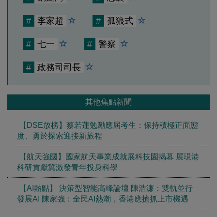
#
李家超
#
孤狼式
#
七一
#
警察
#
政務司司長
其他焦點新聞
【DSE放榜】蔡若蓮勉勵應屆考生：保持積極正面態
度、勇於探索迎接新旅程
【航天強國】國家航天事業成就展科技園揭幕 展現港
科研貢獻冀激發青年投身科學
【AI熱點】 決策型智能高峰論壇 陳浩濂：雙軌並行
發展AI 陳家強：全民AI熱潮，香港應搶抓上市機遇