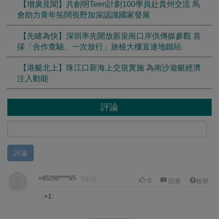
【增廣見聞】共創明Teen計劃100學員赴貴州交流 馬
會助力青年拓闊視野加深認識國家發展
【先睹為快】深圳率先開放新皇崗口岸供傳媒參觀 首
採「合作查驗、一次放行」旅檢大樓直連地鐵站
【港艇北上】珠江口新海上交規實施 為南沙遊艇經濟
注入動能
評論
評論
+85290****65
5年前
0
回應
檢舉
:+1: