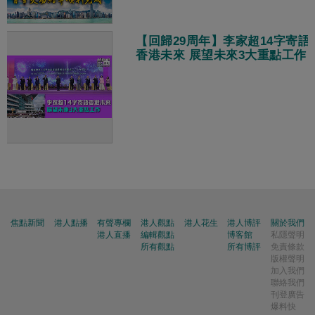
【回歸29周年】李家超14字寄語
香港未來 展望未來3大重點工作
焦點新聞
港人點播
有聲專欄
港人觀點
港人花生
港人博評
關於我們
港人直播
編輯觀點
博客館
私隱聲明
所有觀點
所有博評
免責條款
版權聲明
加入我們
聯絡我們
刊登廣告
爆料快