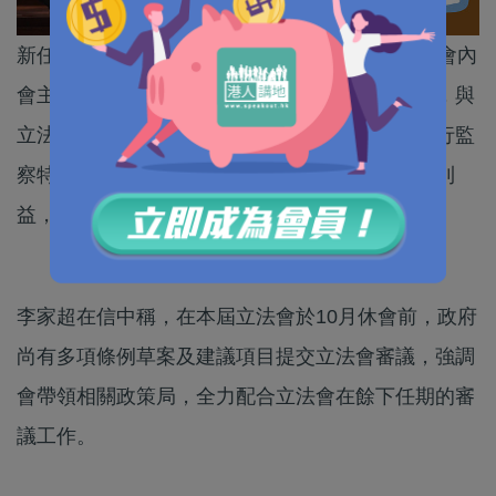
新任政務司司長李家超上周五（25日）去信立法會內
會主席李慧琼，表示會致力促進行政與立法關係，與
立法會保持有效溝通及緊密聯繫，配合立法會履行監
察特區政府的憲制責任，共同致力維護香港整體利
益，為全港市民服務。
李家超在信中稱，在本屆立法會於10月休會前，政府
尚有多項條例草案及建議項目提交立法會審議，強調
會帶領相關政策局，全力配合立法會在餘下任期的審
議工作。