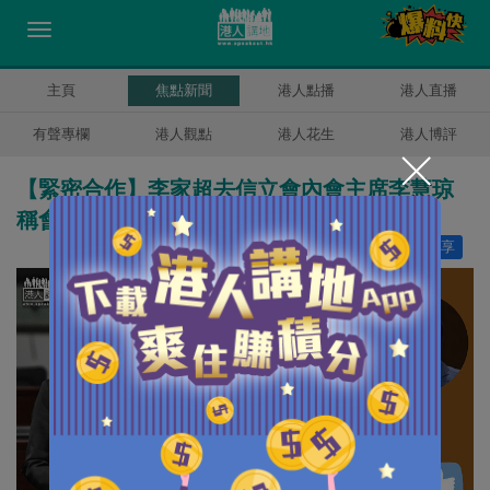
主頁
焦點新聞
港人點播
港人直播
有聲專欄
港人觀點
港人花生
港人博評
【緊密合作】李家超去信立會內會主席李慧琼
稱會致力促進行政立法關係
讚好
18
分享