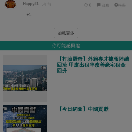
Happy21
5年前
0
回應
檢舉
:+1:
加載更多
你可能感興趣
【打臉羅奇】外籍專才據報陸續
回流 甲廈出租率改善豪宅租金
回升
【今日網圖】中國貢獻