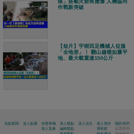
狼」搭載火箭筒搶灘 人機協同
作戰新突破
【短片】宇樹四足機械人征服
「全地形」！ 翻山越嶺如履平
地、最大載重達150公斤
焦點新聞
港人點播
有聲專欄
港人觀點
港人花生
港人博評
關於我們
港人直播
編輯觀點
博客館
私隱聲明
所有觀點
所有博評
免責條款