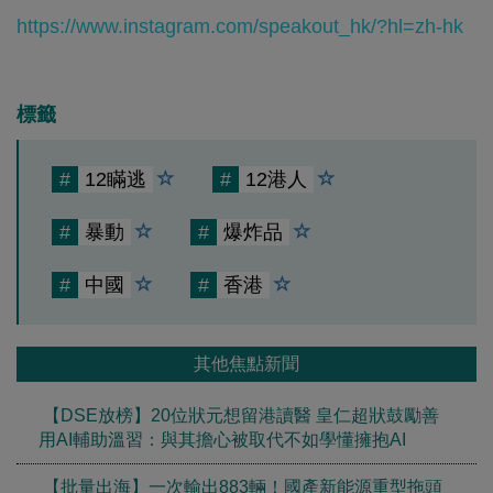
https://www.instagram.com/speakout_hk/?hl=zh-hk
標籤
#
12瞞逃
#
12港人
#
暴動
#
爆炸品
#
中國
#
香港
其他焦點新聞
【DSE放榜】20位狀元想留港讀醫 皇仁超狀鼓勵善
用AI輔助溫習：與其擔心被取代不如學懂擁抱AI
【批量出海】一次輸出883輛！國產新能源重型拖頭