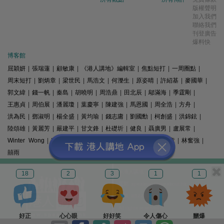
版權聲明
加入我們
聯絡我們
刊登廣告
爆料快
博客館
屈穎妍
|
張瑞蓮
|
顧敏康
|
《港人講地》編輯室
|
焦點短打
|
一周圈點
|
周末短打
|
劉炳章
|
梁世民
|
馬浩文
|
何濼生
|
原姿晴
|
許紹基
|
麥國華
|
郭文緯
|
錢一帆
|
秦島
|
胡曉明
|
周浩鼎
|
田北辰
|
鄔滿海
|
季霆剛
|
王惠貞
|
周伯展
|
潘麗瓊
|
葉慶寧
|
陳建強
|
馬恩國
|
周全浩
|
方舟
|
洪為民
|
鄧淑明
|
楊全盛
|
黃均瑜
|
錢志庸
|
劉國勳
|
柯創盛
|
洪錦鉉
|
陸頌雄
|
黃麗芳
|
嚴建平
|
甘文鋒
|
杜礎圻
|
健良
|
聶廣男
|
盧展常
|
Winter Wong
|
K2
|
梁文新
|
羅崑
|
姚銘
|
陳志豪
|
精選文章
|
林奮強
|
囍雨
© 港人講地
18
2
3
1
1
電郵: speakout@speakout.hk
傳真: 85228041301
All rights reserved.
好正
心心眼
好好笑
令人傷心
嬲爆
版權所有 不得轉載