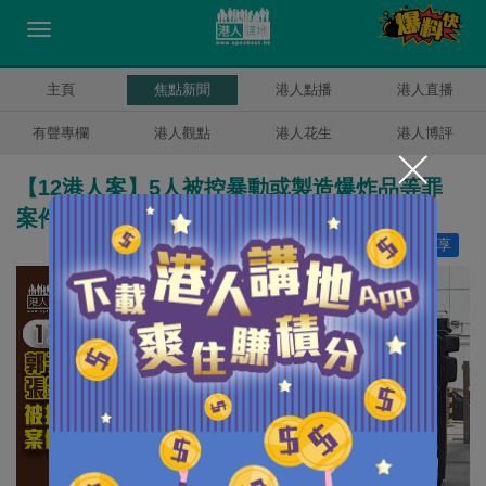
主頁
焦點新聞
港人點播
港人直播
有聲專欄
港人觀點
港人花生
港人博評
【12港人案】5人被控暴動或製造爆炸品等罪
案件押後至下月再訊
讚好
29
分享