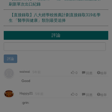
刷新單次出口紀錄
【直接錄取】八大經學校推薦計劃直接錄取319名學
生 「醫學與健康」類別最受追捧
評論
評論
waiwai
5年前
0
回應
檢舉
Good
Happy21
5年前
0
回應
檢舉
:grin: