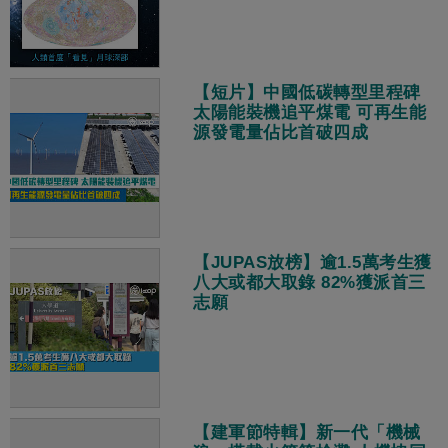
【短片】中國低碳轉型里程碑
太陽能裝機追平煤電 可再生能
源發電量佔比首破四成
【JUPAS放榜】逾1.5萬考生獲
八大或都大取錄 82%獲派首三
志願
【建軍節特輯】新一代「機械