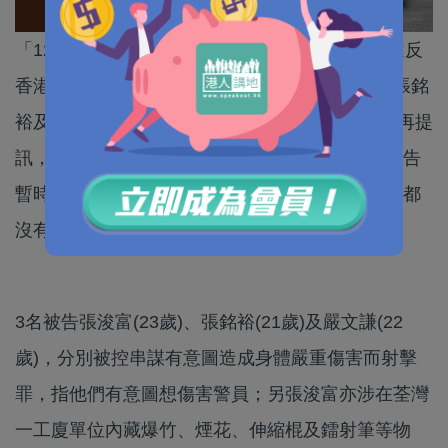
「12港人案」其中5名早前已在內地服刑完畢並遺反
香港的被告，包括：郭子麟、黃偉然、張浚富、張銘
裕及嚴文謙，已完成隔離令，今(5日)在沙田法院再提
訊，這亦是5人返港後首次在法庭公開露面。各被告
暫時毋須答辯，所有案件押後至下月初再訊，5人都
沒有申請保釋，要繼續還押。
3名被告張浚富(23歲)、張銘裕(21歲)及嚴文謙(22
歲)，分別被控串謀有意圖造成身體嚴重傷害而射擊
罪，指他們有意圖想傷害警員；另張浚富亦涉在荃灣
一工廈單位內藏爆竹、煙花、伸縮棍及鐳射筆等物