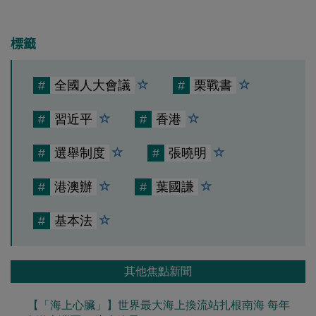
標籤
#
全國人大會議
#
栗戰書
#
習近平
#
香港
#
選舉制度
#
張曉明
#
港澳辦
#
葉國謙
#
基本法
其他焦點新聞
【「海上心臟」】世界最大海上換流站扎根南海 每年