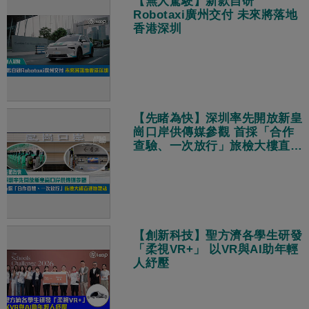
【無人駕駛】新款自研
Robotaxi廣州交付 未來將落地
香港深圳
【先睹為快】深圳率先開放新皇
崗口岸供傳媒參觀 首採「合作
查驗、一次放行」旅檢大樓直連
地鐵站
【創新科技】聖方濟各學生研發
「柔視VR+」 以VR與AI助年輕
人紓壓