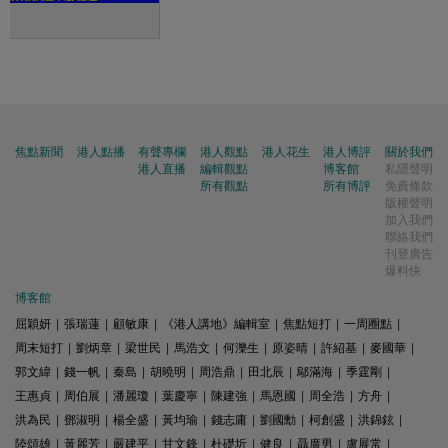
焦點新聞
港人點播
有聲專欄
港人觀點
港人花生
港人博評
關於我們
港人直播
編輯觀點
博客館
私隱聲明
所有觀點
所有博評
免責條款
版權聲明
加入我們
聯絡我們
刊登廣告
爆料快
博客館
屈穎妍
|
張瑞蓮
|
顧敏康
|
《港人講地》編輯室
|
焦點短打
|
一周圈點
|
周末短打
|
劉炳章
|
梁世民
|
馬浩文
|
何濼生
|
原姿晴
|
許紹基
|
麥國華
|
郭文緯
|
錢一帆
|
秦島
|
胡曉明
|
周浩鼎
|
田北辰
|
鄔滿海
|
季霆剛
|
王惠貞
|
周伯展
|
潘麗瓊
|
葉慶寧
|
陳建強
|
馬恩國
|
周全浩
|
方舟
|
洪為民
|
鄧淑明
|
楊全盛
|
黃均瑜
|
錢志庸
|
劉國勳
|
柯創盛
|
洪錦鉉
|
陸頌雄
|
黃麗芳
|
嚴建平
|
甘文鋒
|
杜礎圻
|
健良
|
聶廣男
|
盧展常
|