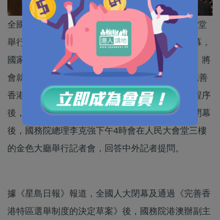
全國人大會議將於今日下午3時，在北京人民大會堂
舉行閉幕會，屆時會由人大委員長栗戰書主持閉幕，
國家主席習近平等黨和國家領導人預料亦會出席，將
會就10項草案逐一表決，包括排在第5項《關於完善
香港特區選舉制度的決定草案》。完成所有表決程序
後，栗戰書將會發表講話。據新華社報道，大會閉幕
後，國務院總理李克強下午4時會在人民大會堂三樓
的金色大廳舉行記者會，回答中外記者提問。
據《星島日報》報道，全國人大閉幕及通過《完善香
港特區選舉制度的決定草案》後，國務院港澳辦副主