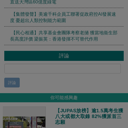
直送大灣區60億度綠電
【集體發聲】美逾千科企員工聯署促政府控AI發展速
度 憂超出人類控制能力範圍
【民心相通】共享基金會團隊考察老撾 獲當地衞生部
長高度評價 梁振英：香港發揮不可替代作用
評論
評論
你可能感興趣
【JUPAS放榜】逾1.5萬考生獲
八大或都大取錄 82%獲派首三
志願