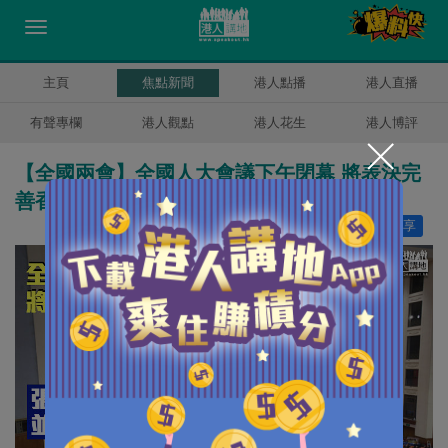
主頁
焦點新聞
港人點播
港人直播
有聲專欄
港人觀點
港人花生
港人博評
【全國兩會】全國人大會議下午閉幕 將表決完
善香港特區選舉制度草案
讚好
8
分享