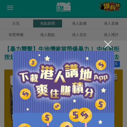
主頁
焦點新聞
港人點播
港人直播
有聲專欄
港人觀點
港人花生
港人博評
【暴力襲擊】牛池灣麥當勞爆暴力！ 中年男拒
按規定登記資料欲硬進麥當勞 打傷職員後逃去
讚好
467
分享