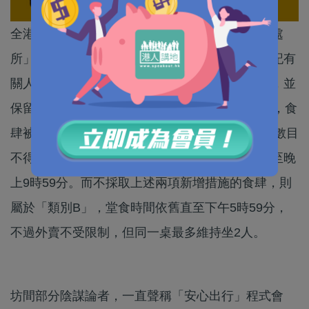
全港食肆的負責人今日起，須確保使用者進入「處
所」前，會用手機掃描「安心出行」二維碼或登記有
關人士的姓名、聯絡電話及到訪處所日期及時間，並
保留記錄31天，方可讓使用者進入。依足此方法，食
肆被列為「類別A」，同一桌可最多坐4人、客人數目
不得超過處所通常座位數目一半、堂食時間可延至晚
上9時59分。而不採取上述兩項新增措施的食肆，則
屬於「類別B」，堂食時間依舊直至下午5時59分，
不過外賣不受限制，但同一桌最多維持坐2人。
坊間部分陰謀論者，一直聲稱「安心出行」程式會