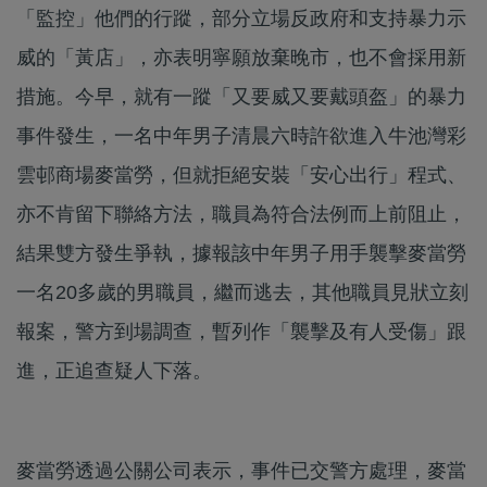
「監控」他們的行蹤，部分立場反政府和支持暴力示
威的「黃店」，亦表明寧願放棄晚市，也不會採用新
措施。今早，就有一蹤「又要威又要戴頭盔」的暴力
事件發生，一名中年男子清晨六時許欲進入牛池灣彩
雲邨商場麥當勞，但就拒絕安裝「安心出行」程式、
亦不肯留下聯絡方法，職員為符合法例而上前阻止，
結果雙方發生爭執，據報該中年男子用手襲擊麥當勞
一名20多歲的男職員，繼而逃去，其他職員見狀立刻
報案，警方到場調查，暫列作「襲擊及有人受傷」跟
進，正追查疑人下落。
麥當勞透過公關公司表示，事件已交警方處理，麥當