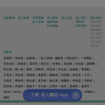
焦點新聞
港人點播
有聲專欄
港人觀點
港人花生
港人博評
關於我們
港人直播
編輯觀點
博客館
私隱聲明
所有觀點
所有博評
免責條款
版權聲明
加入我們
聯絡我們
刊登廣告
爆料快
博客館
屈穎妍
|
張瑞蓮
|
顧敏康
|
《港人講地》編輯室
|
焦點短打
|
一周圈點
|
周末短打
|
劉炳章
|
梁世民
|
馬浩文
|
何濼生
|
原姿晴
|
許紹基
|
麥國華
|
郭文緯
|
錢一帆
|
秦島
|
胡曉明
|
周浩鼎
|
田北辰
|
鄔滿海
|
季霆剛
|
王惠貞
|
周伯展
|
潘麗瓊
|
葉慶寧
|
陳建強
|
馬恩國
|
周全浩
|
方舟
|
洪為民
|
鄧淑明
|
楊全盛
|
黃均瑜
|
錢志庸
|
劉國勳
|
柯創盛
|
洪錦鉉
|
陸頌雄
|
黃麗芳
|
嚴建平
|
甘文鋒
|
杜礎圻
|
健良
|
聶廣男
|
盧展常
|
Winter Wong
|
K2
|
梁文新
|
羅崑
|
姚銘
|
陳志豪
|
精選文章
|
林奮強
|
囍雨