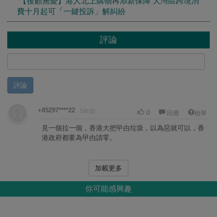
【後顧無憂】港人北上購物再添新保障 大灣區跨境消
費十月起可「一鍵投訴」解糾紛
評論
評論
+85297****22
5年前
0
回應
檢舉
見一個拉一個，香港大把曱甴垃圾，以為惡就可以，香
港政府都要為曱甴請零。
加載更多
你可能感興趣