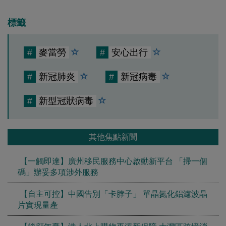
標籤
#
麥當勞
#
安心出行
#
新冠肺炎
#
新冠病毒
#
新型冠狀病毒
其他焦點新聞
【一觸即達】廣州移民服務中心啟動新平台 「掃一個
碼」辦妥多項涉外服務
【自主可控】中國告別「卡脖子」 單晶氮化鋁濾波晶
片實現量產