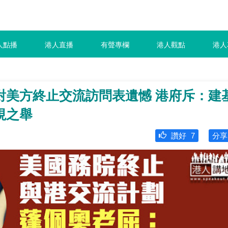
人點播
港人直播
有聲專欄
港人觀點
港人
對美方終止交流訪問表遺憾 港府斥：建
視之舉
讚好
7
分享