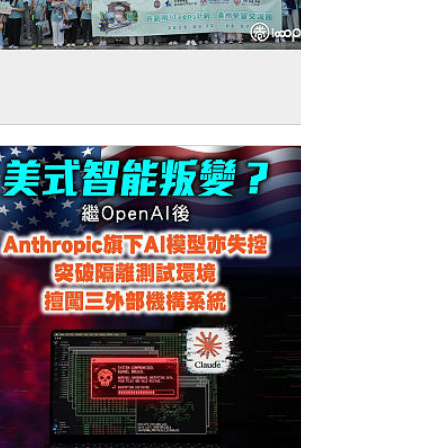
增廣見聞】共創明Teen計劃100學員赴貴
交流 馬會助力青年拓闊視野加深認識國家
展