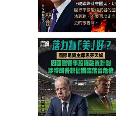
【今日網圖】諄諄告誡