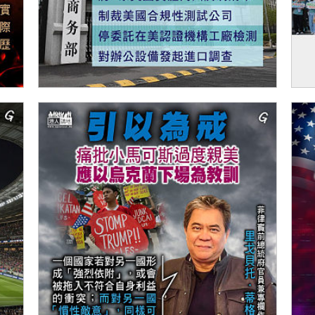
【今日網圖】反制美霸
【
州
發