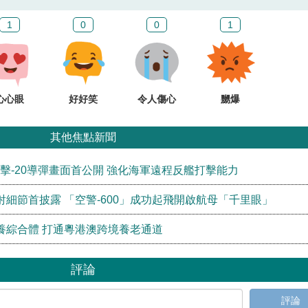
1
0
0
1
心心眼
好好笑
令人傷心
嬲爆
其他焦點新聞
鷹擊-20導彈畫面首公開 強化海軍遠程反艦打擊能力
細節首披露 「空警-600」成功起飛開啟航母「千里眼」
養綜合體 打通粵港澳跨境養老通道
評論
評論