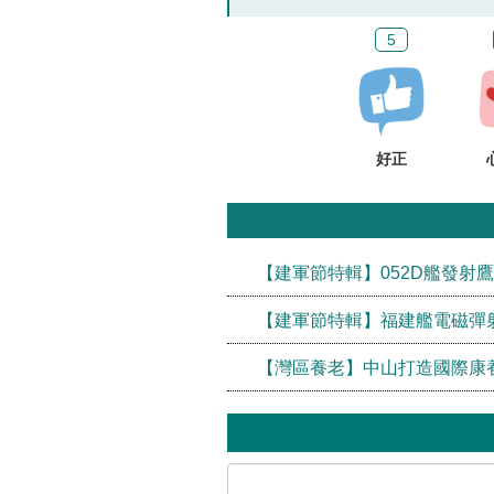
5
好正
【建軍節特輯】052D艦發射
【建軍節特輯】福建艦電磁彈射
【灣區養老】中山打造國際康