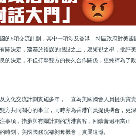
國的5項交流計劃，其中一項涉及香港。特區政府對美國
有關決定，建基於錯誤的假設之上，屬短視之舉，批評
良的決定，不但打擊雙方的長久合作關係，更純粹為了
及文化交流計劃實施多年，一直為美國國會人員提供寶
雙方共同關心的事宜，同時亦為香港官員提供機會，更
注事項，指參與有關計劃的訪港賓客，回饋普遍相當正
的時刻，美國國務院卻剝奪機會，實屬遺憾。