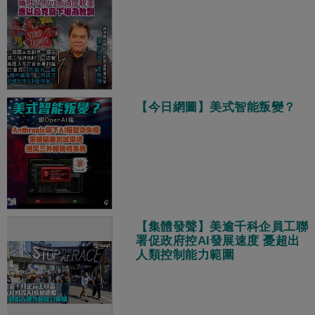
【今日網圖】美式智能叛變？
【集體發聲】美逾千科企員工聯
署促政府控AI發展速度 憂超出
人類控制能力範圍