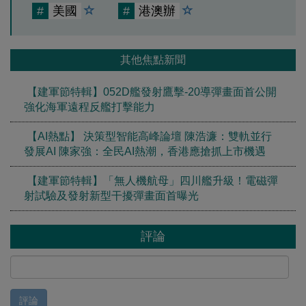
#
美國
#
港澳辦
其他焦點新聞
【建軍節特輯】052D艦發射鷹擊-20導彈畫面首公開
強化海軍遠程反艦打擊能力
【AI熱點】 決策型智能高峰論壇 陳浩濂：雙軌並行
發展AI 陳家強：全民AI熱潮，香港應搶抓上市機遇
【建軍節特輯】「無人機航母」四川艦升級！電磁彈
射試驗及發射新型干擾彈畫面首曝光
評論
評論