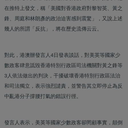
在推特上發文，稱「美國對香港政府對黎智英、黃之
鋒、周庭和林朗彥的政治迫害感到震驚」，又說上述
幾人的所謂「反抗」，將在歷史流傳云云。
對此，港澳辦發言人4日發表談話，對美英等國家少
數政客肆意詆毀香港特別行政區司法機關對黃之鋒等
3人依法做出的判決，干擾破壞香港特別行政區法治
和司法獨立，表示強烈譴責，並警告其立即停止為反
中亂港分子撐腰打氣的錯誤行徑。
發言人表示，美英等國家少數政客卻罔顧事實，顛倒