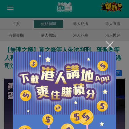
主頁
焦點新聞
港人點播
港人直播
有聲專欄
港人觀點
港人花生
港人博評
【無理之極】黃之鋒等人依法判刑、蓬佩奧等
人再說三道四 港澳辦狠批：罔顧事實污蔑香港
司法荒誕之極
讚好
10
分享