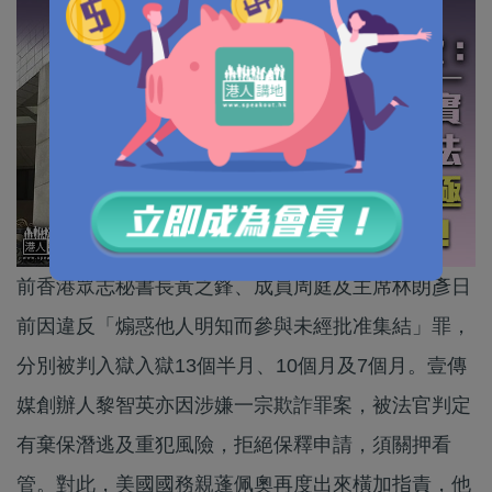
前香港眾志秘書長黃之鋒、成員周庭及主席林朗彥日
前因違反「煽惑他人明知而參與未經批准集結」罪，
分別被判入獄入獄13個半月、10個月及7個月。壹傳
媒創辦人黎智英亦因涉嫌一宗欺詐罪案，被法官判定
有棄保潛逃及重犯風險，拒絕保釋申請，須關押看
管。對此，美國國務親蓬佩奧再度出來橫加指責，他