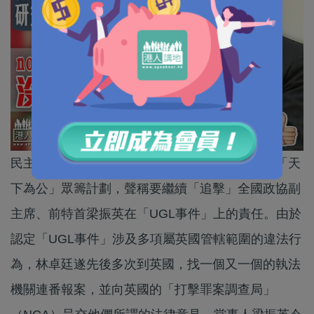
民主黨立法會議員林卓廷等人，月前舉行所謂的「天
下為公」眾籌計劃，聲稱要繼續「追擊」全國政協副
主席、前特首梁振英在「UGL事件」上的責任。由於
認定「UGL事件」涉及多項屬英國管轄範圍的違法行
為，林卓廷遂先後多次到英國，找一個又一個的執法
機關連番報案，並向英國的「打擊罪案調查局」