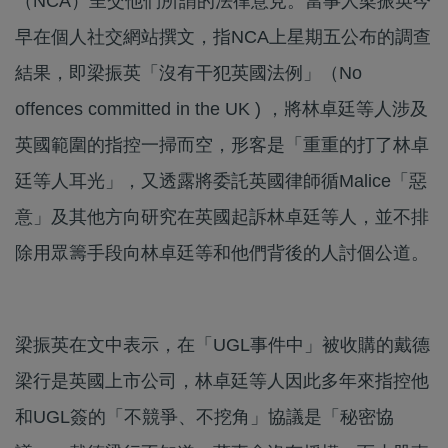
（NCA）呈交他們所謂的法律意見。當事人梁振英今
早在個人社交網站撰文，指NCA上星期五公布的調查
結果，即梁振英「沒有干犯英國法例」（No
offences committed in the UK ) ，將林卓廷等人涉及
英國範圍的指控一掃而空，形客是「重重的打了林卓
廷等人耳光」，又透露將委託英國律師循Malice「惡
意」及其他方向研究在英國起訴林卓廷等人，並不排
除用眾籌手段向林卓廷等和他們背後的人討個公道。
梁振英在文中表示，在「UGL事件中」被收購的戴德
梁行是英國上市公司，林卓廷等人因此多年來指控他
和UGL簽的「不競爭、不挖角」協議是「秘密協