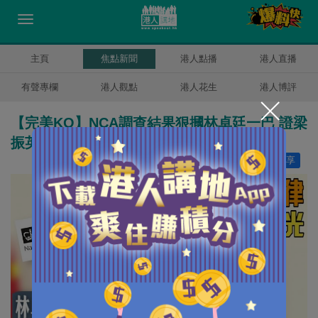
主頁
焦點新聞
港人點播
港人直播
有聲專欄
港人觀點
港人花生
港人博評
【完美KO】NCA調查結果狠摑林卓廷一巴 證梁
振英沒違英國法律 將研究在英起訴林卓廷
讚好
8
分享