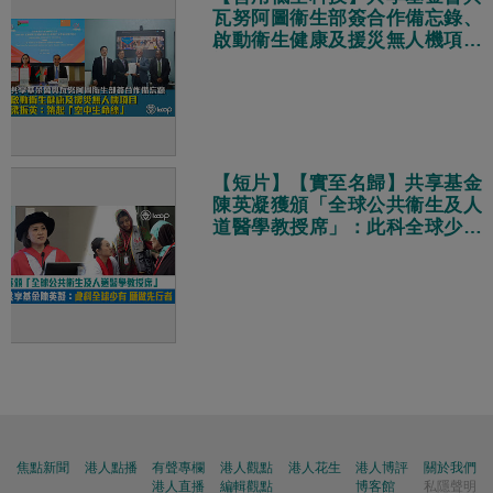
瓦努阿圖衞生部簽合作備忘錄、
啟動衞生健康及援災無人機項目
梁振英：築起「空中生命線」
【短片】【實至名歸】共享基金
陳英凝獲頒「全球公共衞生及人
道醫學教授席」：此科全球少有
願意做先行者
焦點新聞
港人點播
有聲專欄
港人觀點
港人花生
港人博評
關於我們
港人直播
編輯觀點
博客館
私隱聲明