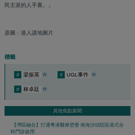
民主派的人手裏。」
原圖：​港人講地圖片
標籤
#
梁振英
#
UGL事件
#
林卓廷
其他焦點新聞
【灣區融合】打通粵港醫療壁壘 南海沙頭院區港式全
科門診啟用