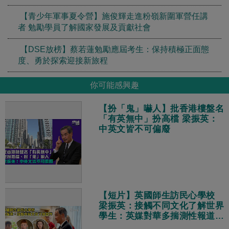
【青少年軍事夏令營】施俊輝走進粉嶺新圍軍營任講
者 勉勵學員了解國家發展及貢獻社會
【DSE放榜】蔡若蓮勉勵應屆考生：保持積極正面態
度、勇於探索迎接新旅程
你可能感興趣
【扮「鬼」嚇人】批香港樓盤名
「有英無中」扮高檔 梁振英：
中英文皆不可偏廢
【短片】英國師生訪民心學校
梁振英：接觸不同文化了解世界
學生：英媒對華多揣測性報道
真實中國獨特多元現代化