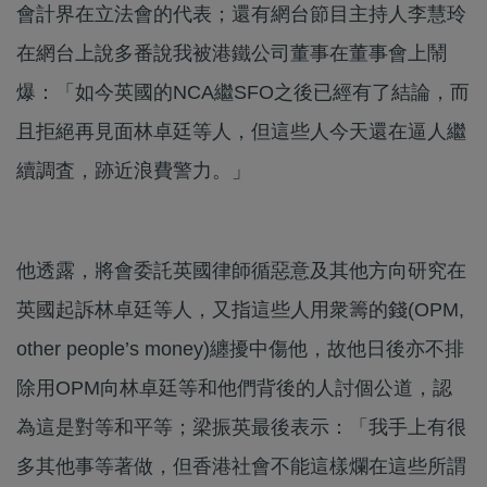
會計界在立法會的代表；還有網台節目主持人李慧玲
在網台上說多番說我被港鐵公司董事在董事會上鬧
爆：「如今英國的NCA繼SFO之後已經有了結論，而
且拒絕再見面林卓廷等人，但這些人今天還在逼人繼
續調査，跡近浪費警力。」
他透露，將會委託英國律師循惡意及其他方向研究在
英國起訴林卓廷等人，又指這些人用衆籌的錢(OPM,
other people’s money)纏擾中傷他，故他日後亦不排
除用OPM向林卓廷等和他們背後的人討個公道，認
為這是對等和平等；梁振英最後表示：「我手上有很
多其他事等著做，但香港社會不能這樣爛在這些所謂