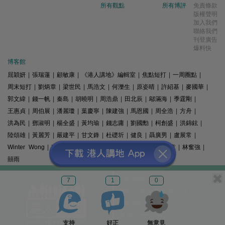
所有觀點
所有博評
免責條款
版權聲明
加入我們
聯絡我們
刊登廣告
爆料快
博客館
屈穎妍
|
張瑞蓮
|
顧敏康
|
《港人講地》編輯室
|
焦點短打
|
一周圈點
|
周末短打
|
劉炳章
|
梁世民
|
馬浩文
|
何濼生
|
原姿晴
|
許紹基
|
麥國華
|
郭文緯
|
錢一帆
|
秦島
|
胡曉明
|
周浩鼎
|
田北辰
|
鄔滿海
|
季霆剛
|
王惠貞
|
周伯展
|
潘麗瓊
|
葉慶寧
|
陳建強
|
馬恩國
|
周全浩
|
方舟
|
洪為民
|
鄧淑明
|
楊全盛
|
黃均瑜
|
錢志庸
|
劉國勳
|
柯創盛
|
洪錦鉉
|
陸頌雄
|
黃麗芳
|
嚴建平
|
甘文鋒
|
杜礎圻
|
健良
|
聶廣男
|
盧展常
|
Winter Wong
|
K2
|
梁文新
|
羅崑
|
姚銘
|
陳志豪
|
精選文章
|
林奮強
|
囍雨
© 港人講地
7
1
0
電郵: speakout@speakout.hk
傳真: 85228041301
All rights reserved.
支持
好正
無意見