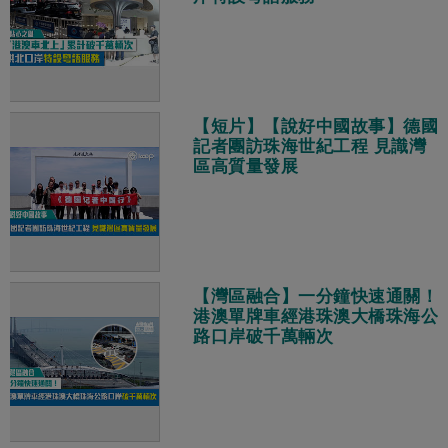
【短片】【說好中國故事】德國
記者團訪珠海世紀工程 見識灣
區高質量發展
【灣區融合】一分鐘快速通關！
港澳單牌車經港珠澳大橋珠海公
路口岸破千萬輛次