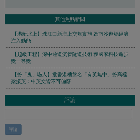
其他焦點新聞
【港艇北上】珠江口新海上交規實施 為南沙遊艇經濟
注入動能
【超級工程】深中通道沉管隧道技術 獲國家科技進步
獎一等獎
【扮「鬼」嚇人】批香港樓盤名「有英無中」扮高檔
梁振英：中英文皆不可偏廢
評論
評論