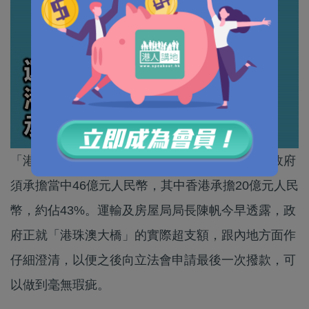
「港珠澳大橋」工程超資近百億元人民幣，三地政府
須承擔當中46億元人民幣，其中香港承擔20億元人民
幣，約佔43%。運輸及房屋局局長陳帆今早透露，政
府正就「港珠澳大橋」的實際超支額，跟內地方面作
仔細澄清，以便之後向立法會申請最後一次撥款，可
以做到毫無瑕疵。