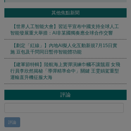
其他焦點新聞
【世界人工智能大會】習近平宣布中國支持全球人工
智能發展重大舉措：AI非某國獨奏應全球合作交響
【劃定「紅線」】內地AI擬人化互動新規7月15日實
施 豆包及千問同日暫停智能體功能
【建軍節特輯】陸航海上實彈演練巾幗不讓鬚眉 女飛
行員李欣然揭秘「導彈精準命中」關鍵 王雯娟駕重型
運輸直升機征服大海
評論
評論