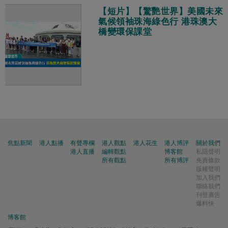
【短片】【驚艷世界】美國未來
氣候領袖珠海綠色行 港珠澳大
橋變環保課堂
焦點新聞
港人點播
有聲專欄
港人觀點
港人花生
港人博評
關於我們
港人直播
編輯觀點
博客館
私隱聲明
所有觀點
所有博評
免責條款
版權聲明
加入我們
聯絡我們
刊登廣告
爆料快
博客館