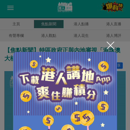
主頁
焦點新聞
港人點播
港人直播
有聲專欄
港人觀點
港人花生
港人博評
【焦點新聞】特區政府正與內地審視「港珠澳
大橋」實際超支額
讚好
0
分享