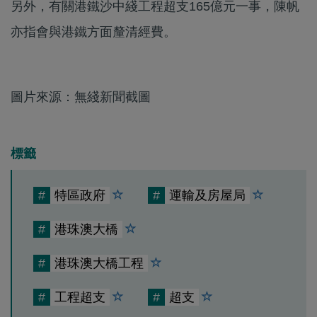
另外，有關港鐵沙中綫工程超支165億元一事，陳帆
亦指會與港鐵方面釐清經費。
圖片來源：無綫新聞截圖
標籤
#
特區政府
#
運輸及房屋局
#
港珠澳大橋
#
港珠澳大橋工程
#
工程超支
#
超支