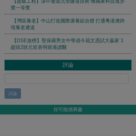
【超級工程】深中通道沉管隧道技術 獲國家科技進步
獎一等獎
【灣區養老】中山打造國際康養綜合體 打通粵港澳跨
境養老通道
【DSE放榜】聖保羅男女中學成今屆文憑試大贏家 3
超狀2狀元皆表明留港讀醫
評論
評論
你可能感興趣