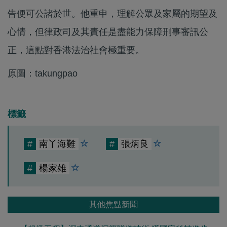
告便可公諸於世。他重申，理解公眾及家屬的期望及
心情，但律政司及其責任是盡能力保障刑事審訊公
正，這點對香港法治社會極重要。
原圖：takungpao
標籤
#
南丫海難
#
張炳良
#
楊家雄
其他焦點新聞