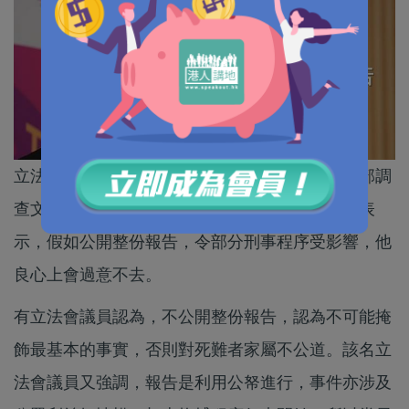
立法會經濟事務委員會討論政府就南丫海難的內部調
查文件，對於未能公開整份報告的內容，張炳良表
示，假如公開整份報告，令部分刑事程序受影響，他
良心上會過意不去。
有立法會議員認為，不公開整份報告，認為不可能掩
飾最基本的事實，否則對死難者家屬不公道。該名立
法會議員又強調，報告是利用公帑進行，事件亦涉及