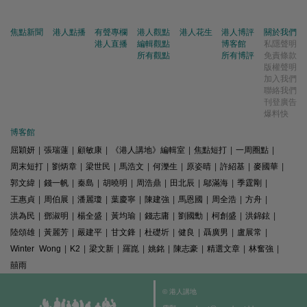
焦點新聞
港人點播
有聲專欄
港人觀點
港人花生
港人博評
關於我們
港人直播
編輯觀點
博客館
私隱聲明
所有觀點
所有博評
免責條款
版權聲明
加入我們
聯絡我們
刊登廣告
爆料快
博客館
屈穎妍
|
張瑞蓮
|
顧敏康
|
《港人講地》編輯室
|
焦點短打
|
一周圈點
|
周末短打
|
劉炳章
|
梁世民
|
馬浩文
|
何濼生
|
原姿晴
|
許紹基
|
麥國華
|
郭文緯
|
錢一帆
|
秦島
|
胡曉明
|
周浩鼎
|
田北辰
|
鄔滿海
|
季霆剛
|
王惠貞
|
周伯展
|
潘麗瓊
|
葉慶寧
|
陳建強
|
馬恩國
|
周全浩
|
方舟
|
洪為民
|
鄧淑明
|
楊全盛
|
黃均瑜
|
錢志庸
|
劉國勳
|
柯創盛
|
洪錦鉉
|
陸頌雄
|
黃麗芳
|
嚴建平
|
甘文鋒
|
杜礎圻
|
健良
|
聶廣男
|
盧展常
|
Winter Wong
|
K2
|
梁文新
|
羅崑
|
姚銘
|
陳志豪
|
精選文章
|
林奮強
|
囍雨
© 港人講地