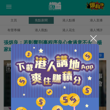
主頁
焦點新聞
港人點播
港人直播
有聲專欄
港人觀點
港人花生
港人博評
張炳良：若影響刑事程序良心會過意不去 楊
家雄：完成審訊報告可公開
讚好
0
分享