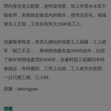
間內發生泥土鬆脫，使明渠堵塞，加上停電令水泵不
能使用，未能抽走隧道內的積水，使情況惡化。港鐵
發言人又指，工程目前尚欠1500名工人。
但據報章報道，有西九總站的地盤工人踢爆，工人經
常「開工不足」，舉例指地盤有逾200件組件，但用
了兩年時間僅處理約600件，並爆料指工程圖則有時
會錯誤，有時圖則、工序上出錯，工人經常好悠閒，
一日只開工兩、三小時。
原圖：takungpao
標籤