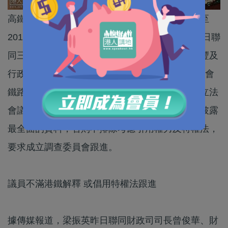
高鐵香港段工程延誤最少九個月，通車時間延遲至
2017年，政府對此高度關注。行政長官梁振英昨日聯
同三位司局長官員，在政府總部與港鐵主席錢果豐及
行政總裁韋達誠會面，要求港鐵在下月5日的立法會
鐵路事宜小組會議上，全面交代及評估事件。有立法
會議員質疑港鐵隱瞞事件，促請港鐵在立法會上披露
最全面的資料，否則不排除考慮引用權力及特權法，
要求成立調查委員會跟進。
議員不滿港鐵解釋 或倡用特權法跟進
據傳媒報道，梁振英昨日聯同財政司司長曾俊華、財