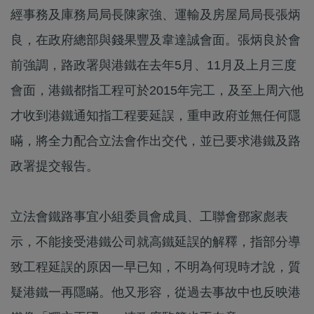
經事務及庫務局局長陳家強、運輸及房屋局局長張炳
良，在政府總部與錢果豐及韋達誠會面。張炳良於會
前強調，路政署與港鐵在去年5月、11月及上月三度
會面，港鐵都指工程可於2015年完工，及至上周六他
才收到港鐵通知指工程要延誤，重申政府並無任何隱
瞞，將全力配合立法會作出交代，並已要求港鐵及路
政署提交報告。
立法會鐵路事宜小組委員會成員、工聯會鄧家彪表
示，不能接受港鐵公司就高鐵延誤的解釋，指部分導
致工程延誤的原因一早已知，不明為何現時才說，質
疑港鐵一再隱瞞。他又形容，從過去事故中也反映港