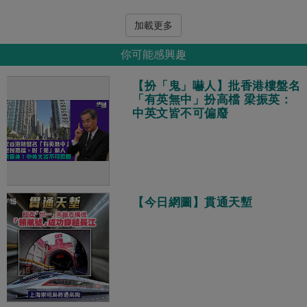
加載更多
你可能感興趣
【扮「鬼」嚇人】批香港樓盤名
「有英無中」扮高檔 梁振英：
中英文皆不可偏廢
【今日網圖】貫通天塹