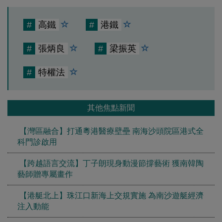
#
高鐵
#
港鐵
#
張炳良
#
梁振英
#
特權法
其他焦點新聞
【灣區融合】打通粵港醫療壁壘 南海沙頭院區港式全
科門診啟用
【跨越語言交流】丁子朗現身動漫節撐藝術 獲南韓陶
藝師贈專屬畫作
【港艇北上】珠江口新海上交規實施 為南沙遊艇經濟
注入動能