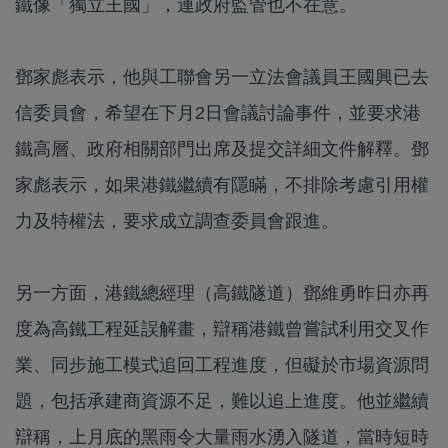
鐵像「獨立王國」，連政府監管也不在意。
鄧家彪表示，他與工聯會另一立法會議員王國興已去
信委員會，希望在下月2日會議討論事件，並要求港
鐵高層、政府相關部門出席及提交詳細文件解釋。鄧
家彪表示，如果港鐵繼續有隱瞞，不排除考慮引用權
力及特權法，要求成立調查委員會跟進。
另一方面，港鐵總經理（高鐵隧道）鄧維勇昨日亦再
度為高鐵工程延誤解畫，辯稱港鐵曾嘗試利用交叉作
業、同步施工模式追回工程進度，但礙於市場資源問
題，包括承建商資源不足，難以追上進度。他並繼續
辯稱，上月底的黑雨令大量雨水湧入隧道，當時短時