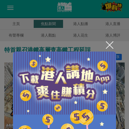
主頁
焦點新聞
港人點播
港人直播
有聲專欄
港人觀點
港人花生
港人博評
特首親召港鐵高層查高鐵工程延誤
讚好
1
分享