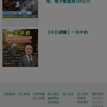
地、最大載重達150公斤
【今日網圖】一矢中的
焦點新聞
港人點播
有聲專欄
港人觀點
港人花生
港人博評
關於我們
港人直播
編輯觀點
博客館
私隱聲明
所有觀點
所有博評
免責條款
版權聲明