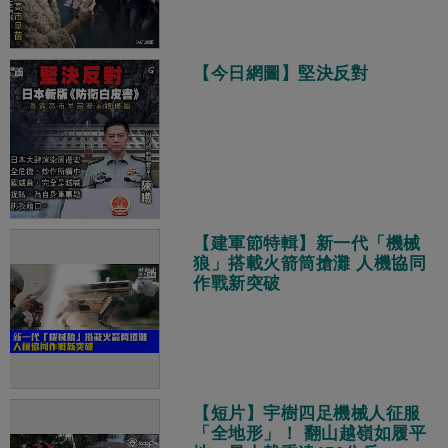
【今日網圖】堅決反對
【建軍節特輯】新一代「機械
狼」搭載火箭筒搶灘 人機協同
作戰新突破
【短片】宇樹四足機械人征服
「全地形」！ 翻山越嶺如履平