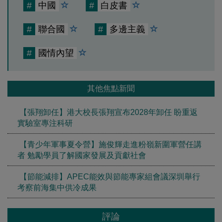
#
中國
#
白皮書
#
聯合國
#
多邊主義
#
國情內望
其他焦點新聞
【張翔卸任】港大校長張翔宣布2028年卸任 盼重返
實驗室專注科研
【青少年軍事夏令營】施俊輝走進粉嶺新圍軍營任講
者 勉勵學員了解國家發展及貢獻社會
【節能減排】APEC能效與節能專家組會議深圳舉行
考察前海集中供冷成果
評論