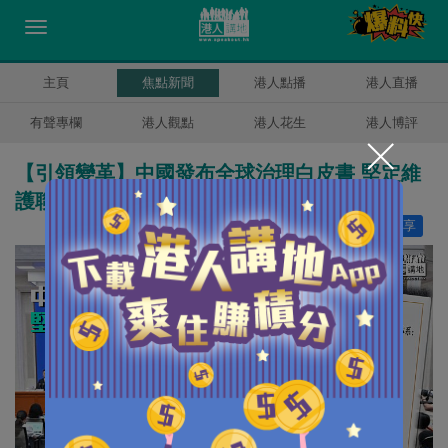
主頁
焦點新聞
港人點播
港人直播
有聲專欄
港人觀點
港人花生
港人博評
【引領變革】中國發布全球治理白皮書 堅定維
護聯合國權威和地位
讚好
12
分享