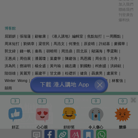
加入我們
聯絡我們
刊登廣告
爆料快
博客館
屈穎妍
|
張瑞蓮
|
顧敏康
|
《港人講地》編輯室
|
焦點短打
|
一周圈點
|
周末短打
|
劉炳章
|
梁世民
|
馬浩文
|
何濼生
|
原姿晴
|
許紹基
|
麥國華
|
郭文緯
|
錢一帆
|
秦島
|
胡曉明
|
周浩鼎
|
田北辰
|
鄔滿海
|
季霆剛
|
王惠貞
|
周伯展
|
潘麗瓊
|
葉慶寧
|
陳建強
|
馬恩國
|
周全浩
|
方舟
|
洪為民
|
鄧淑明
|
楊全盛
|
黃均瑜
|
錢志庸
|
劉國勳
|
柯創盛
|
洪錦鉉
|
陸頌雄
|
黃麗芳
|
嚴建平
|
甘文鋒
|
杜礎圻
|
健良
|
聶廣男
|
盧展常
|
Winter Wong
|
K2
|
梁文新
|
羅崑
|
姚銘
|
陳志豪
|
精選文章
|
林奮強
|
囍雨
© 港人講地
3
3
3
0
0
電郵: speakout@speakout.hk
傳真: 85228041301
All rights reserved.
好正
心心眼
好好笑
令人傷心
嬲爆
版權所有 不得轉載