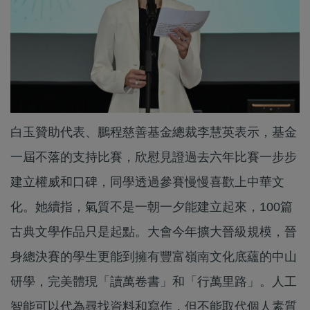
白玉贊助代表、鵬程慈善基金總裁李慧英表示，基金
一屆不落的支持比賽，欣慰見證過去六年比賽一步步
建立權威和口碑，同學透過參賽慢慢喜歡上中華文
化。她續指，氣質不是一朝一夕能建立起來，100篇
古典文學作品只是起點。大會今年擴大晉級規模，晉
身總決賽的學生更能到擁有豐富嶺南文化底蘊的中山
研學，完美體現「讀萬卷書」和「行萬里路」。人工
智能可以代為尋找資料和寫作，但不能取代個人素質