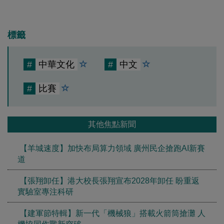
標籤
#
中華文化
#
中文
#
比賽
其他焦點新聞
【羊城速度】加快布局算力領域 廣州民企搶跑AI新賽
道
【張翔卸任】港大校長張翔宣布2028年卸任 盼重返
實驗室專注科研
【建軍節特輯】新一代「機械狼」搭載火箭筒搶灘 人
機協同作戰新突破