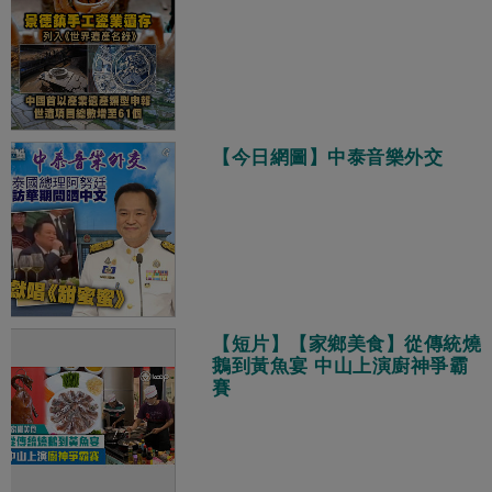
【今日網圖】中泰音樂外交
【短片】【家鄉美食】從傳統燒
鵝到黃魚宴 中山上演廚神爭霸
賽