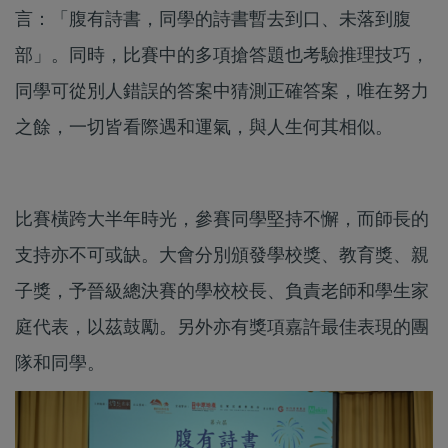
言：「腹有詩書，同學的詩書暫去到口、未落到腹
部」。同時，比賽中的多項搶答題也考驗推理技巧，
同學可從別人錯誤的答案中猜測正確答案，唯在努力
之餘，一切皆看際遇和運氣，與人生何其相似。
比賽橫跨大半年時光，參賽同學堅持不懈，而師長的
支持亦不可或缺。大會分別頒發學校獎、教育獎、親
子獎，予晉級總決賽的學校校長、負責老師和學生家
庭代表，以茲鼓勵。另外亦有獎項嘉許最佳表現的團
隊和同學。