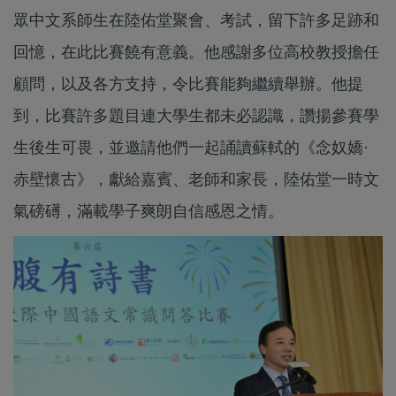
眾中文系師生在陸佑堂聚會、考試，留下許多足跡和
回憶，在此比賽饒有意義。他感謝多位高校教授擔任
顧問，以及各方支持，令比賽能夠繼續舉辦。他提
到，比賽許多題目連大學生都未必認識，讚揚參賽學
生後生可畏，並邀請他們一起誦讀蘇軾的《念奴嬌·
赤壁懷古》，獻給嘉賓、老師和家長，陸佑堂一時文
氣磅礡，滿載學子爽朗自信感恩之情。