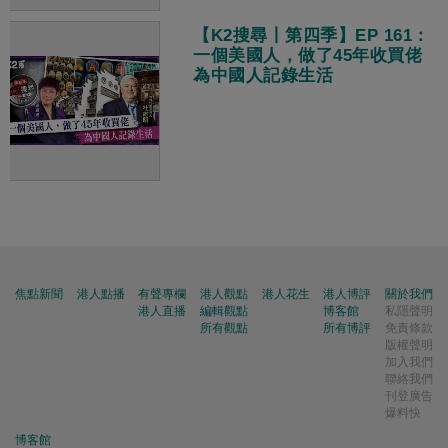
【K2搜尋丨第四季】EP 161：
一個美國人，做了45年收買佬
為中國人記錄生活
焦點新聞
港人點播
有聲專欄
港人觀點
港人花生
港人博評
關於我們
港人直播
編輯觀點
博客館
私隱聲明
所有觀點
所有博評
免責條款
版權聲明
加入我們
聯絡我們
刊登廣告
爆料快
博客館