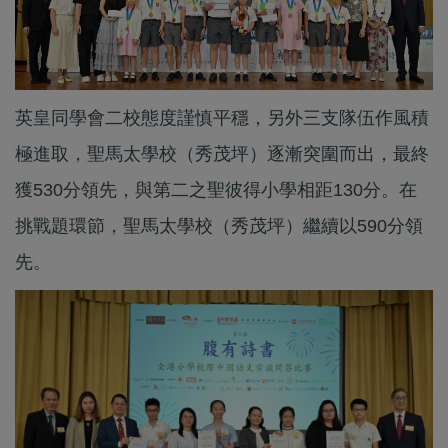
英皇同學會二校態度謹慎平穩，另外三支隊伍作風積
極進取，聖馬太學校（秀茂坪）逐漸突圍而出，最終
獲530分領先，與第二之聖彼得小學相距130分。在
挑戰題環節，聖馬太學校（秀茂坪）繼續以590分領
先。