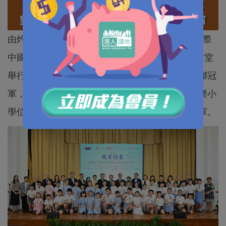
由灼見名家主辦的第六屆腹有詩書──全港小學校際
中國語文常識問答比賽，6月13日在香港大學陸佑堂
舉行總決賽，由路德會聖馬太學校（秀茂坪）蟬聯冠
軍，聖公會聖彼得小學摘得亞軍，獻主會聖馬善樂小
學位列季軍，英皇書院同學會小學第二校則獲殿軍。