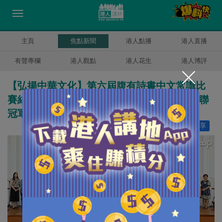
主頁
焦點新聞
港人點播
港人直播
有聲專欄
港人觀點
港人花生
港人博評
【弘揚中華文化】第六屆腹有詩書中文常識比
賽結果出爐 路德會聖馬太學校（秀茂坪）蟬聯
冠軍
讚好
4
分享