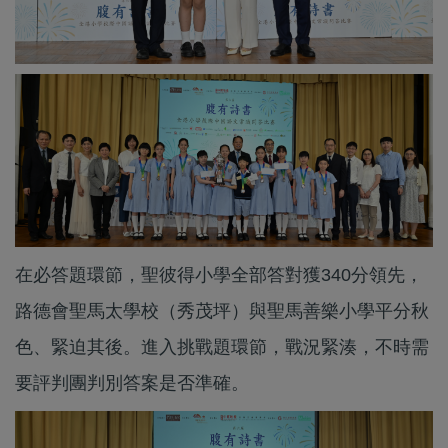
在必答題環節，聖彼得小學全部答對獲340分領先，
路德會聖馬太學校（秀茂坪）與聖馬善樂小學平分秋
色、緊迫其後。進入挑戰題環節，戰況緊湊，不時需
要評判團判別答案是否準確。