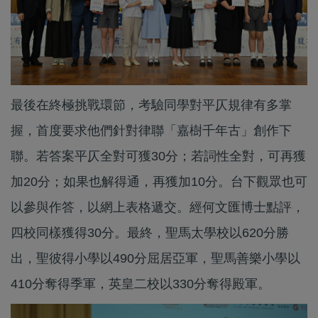
最後在終極挑戰環節，考驗同學對平仄規律有多掌
握，首度要求他們針對律聯「嘉樹千年古」創作下
聯。若答案平仄全對可獲30分；若詞性全對，可再獲
加20分；如果也解得通，再獲加10分。台下觀眾也可
以參與作答，以網上表格遞交。經何文匯博士點評，
四校同樣獲得30分。最終，聖馬太學校以620分勝
出，聖彼得小學以490分屈居亞軍，聖馬善樂小學以
410分奪得季軍，英皇二校以330分奪得殿軍。