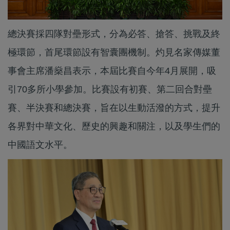
總決賽採四隊對壘形式，分為必答、搶答、挑戰及終
極環節，首尾環節設有智囊團機制。灼見名家傳媒董
事會主席潘燊昌表示，本屆比賽自今年4月展開，吸
引70多所小學參加。比賽設有初賽、第二回合對壘
賽、半決賽和總決賽，旨在以生動活潑的方式，提升
各界對中華文化、歷史的興趣和關注，以及學生們的
中國語文水平。