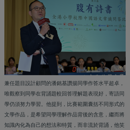
兼任題目設計顧問的潘銘基讚揚同學作答水平超卓，
唯觀察到同學在背誦題較回答理解題表現好，寄語同
學仍須努力學習。他提到，比賽範圍囊括不同形式的
文學作品，是希望同學理解作品背後的含意，繼而將
知識內化為自己的想法和特質，而非流於背誦，他笑