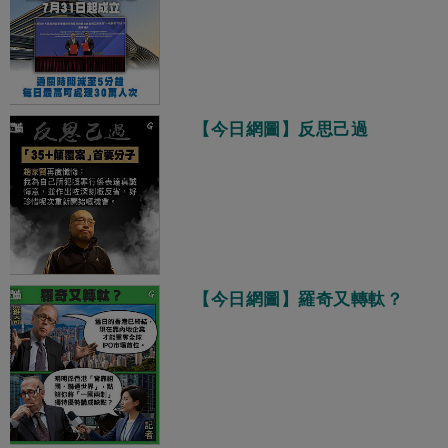
【今日網圖】反思己過
【今日網圖】羅奇又轉軚？