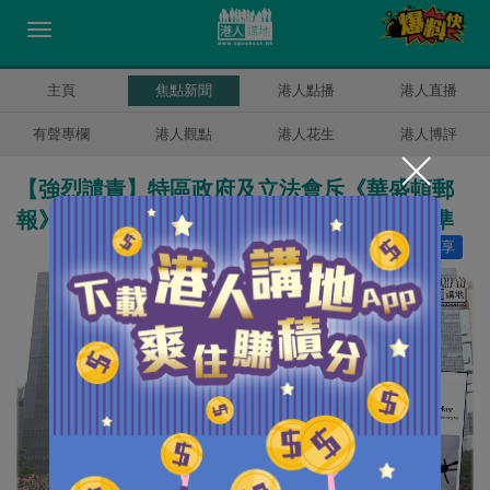
主頁
焦點新聞
港人點播
港人直播
有聲專欄
港人觀點
港人花生
港人博評
【強烈譴責】特區政府及立法會斥《華盛頓郵
報》抹黑國安附屬法例：盡顯偽善和雙重標準
讚好
24
分享