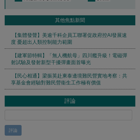
其他焦點新聞
【集體發聲】美逾千科企員工聯署促政府控AI發展速
度 憂超出人類控制能力範圍
【建軍節特輯】「無人機航母」四川艦升級！電磁彈
射試驗及發射新型干擾彈畫面首曝光
【民心相通】梁振英赴柬泰邊境難民營實地考察：共
享基金會經驗對難民營衞生工作極有價值
評論
評論