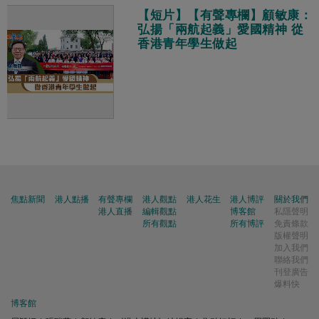
【短片】【有聲專欄】顧敏康：
弘揚「兩航起義」愛國精神 從
香港青年學生做起
焦點新聞
港人點播
有聲專欄
港人觀點
港人花生
港人博評
關於我們
港人直播
編輯觀點
博客館
私隱聲明
所有觀點
所有博評
免責條款
版權聲明
加入我們
聯絡我們
刊登廣告
爆料快
博客館