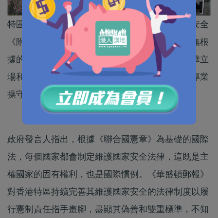
特區政府強烈譴責《華盛頓郵報》有關維護國家安全
《附屬法例》的社論，指文章進行肆意誹謗和毫無根
據的指控，明顯揭露了《華盛頓郵報》無理的反華立
場和雙重標準，明顯不符合專業新聞從業人員的專業
操守。
政府發言人指出，根據《聯合國憲章》為基礎的國際
法，每個國家都會制定維護國家安全法律，這既是主
權國家的固有權利，也是國際慣例。《華盛頓郵報》
對香港特區持續完善其維護國家安全的法律制度以履
行憲制責任指手畫腳，盡顯其偽善和雙重標準，不知