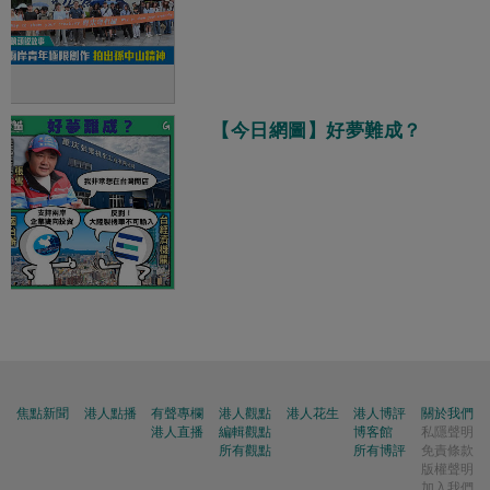
【今日網圖】好夢難成？
焦點新聞
港人點播
有聲專欄
港人觀點
港人花生
港人博評
關於我們
港人直播
編輯觀點
博客館
私隱聲明
所有觀點
所有博評
免責條款
版權聲明
加入我們