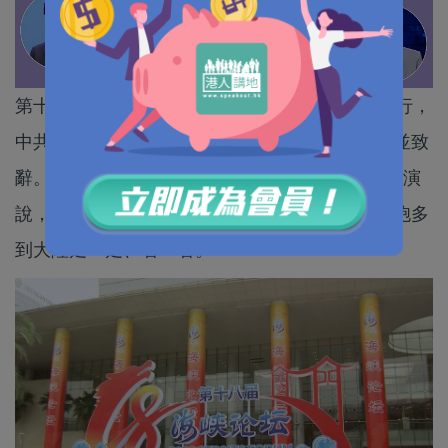
第十八屆海峽論壇大會前日（13）在福建廈門舉行，
中共中央政治局常委、全國政協主席王滬寧出席並致
辭。大陸著名藝人張凌赫驚喜亮相，並發表6分鐘演
說，他不僅用台語跟台灣粉絲打招呼，更呼籲台胞多
到大陸走一走、看一看。