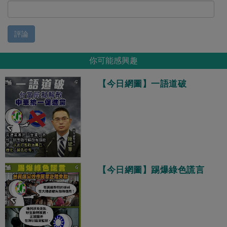
評論
你可能感興趣
【今日網圖】一語道破
【今日網圖】踢爆綠色謊言