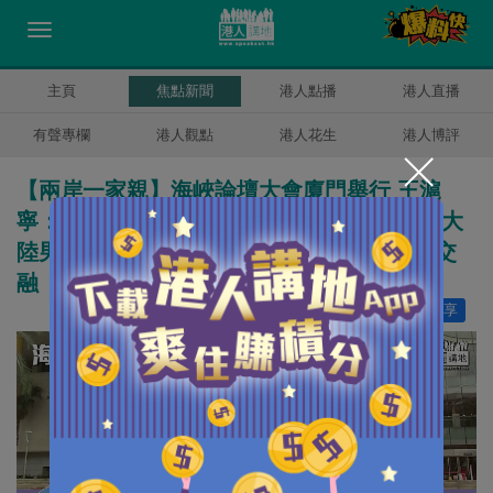
主頁
焦點新聞
港人點播
港人直播
有聲專欄
港人觀點
港人花生
港人博評
【兩岸一家親】海峽論壇大會廈門舉行 王滬
寧：願同廣大台灣同胞共享發展機遇和成果 大
陸男神張凌赫：冀兩岸青年有更多交流交往交
融
讚好
8
分享