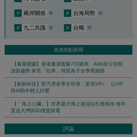
#
兩岸關係
#
台海局勢
#
九二共識
#
台獨
其他焦點新聞
【書展開鑼】香港書展匯聚770展商、AI科技引領閱
讀新趨勢 家長「拉車」掃貨為子女學業鋪路
【創新科技】聖方濟各學生研發「柔視VR+」 以VR
與AI助年輕人紓壓
【「海上心臟」】世界最大海上換流站扎根南海 每年
直送大灣區60億度綠電
評論