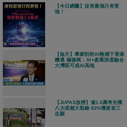
【今日網圖】沒有最強只有更
強！
【短片】專家剖析AI熱潮下香港
機遇 楊德斌：AI+產業深度融合
大灣區可成AI高地
【JUPAS放榜】逾1.5萬考生獲
八大或都大取錄 82%獲派首三
志願