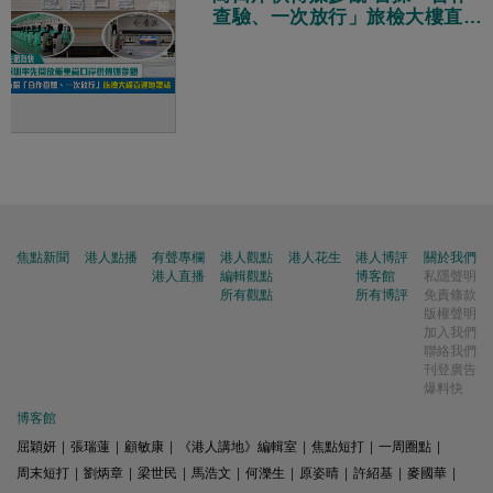
查驗、一次放行」旅檢大樓直連
地鐵站
焦點新聞
港人點播
有聲專欄
港人觀點
港人花生
港人博評
關於我們
港人直播
編輯觀點
博客館
私隱聲明
所有觀點
所有博評
免責條款
版權聲明
加入我們
聯絡我們
刊登廣告
爆料快
博客館
屈穎妍
|
張瑞蓮
|
顧敏康
|
《港人講地》編輯室
|
焦點短打
|
一周圈點
|
周末短打
|
劉炳章
|
梁世民
|
馬浩文
|
何濼生
|
原姿晴
|
許紹基
|
麥國華
|