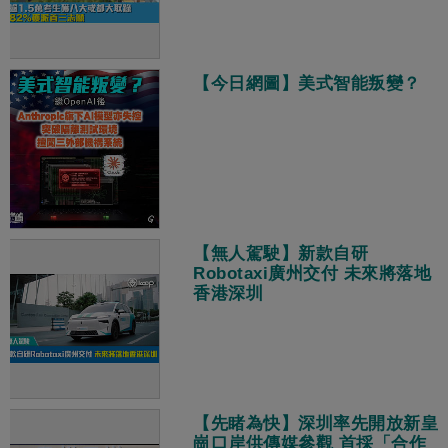
【今日網圖】美式智能叛變？
【無人駕駛】新款自研
Robotaxi廣州交付 未來將落地
香港深圳
【先睹為快】深圳率先開放新皇
崗口岸供傳媒參觀 首採「合作