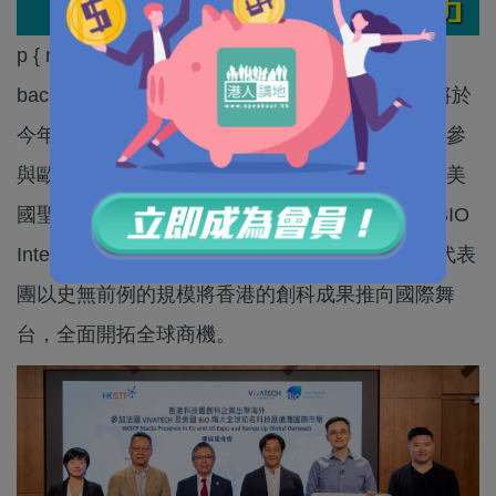
p { margin-bottom: 0.25cm; line-height: 115%;
background: transparent香港科技園公司宣布，將於
今年6月率領兩大創科代表團，分別前往法國巴黎參
與歐洲頂尖初創及科技展覽VivaTech 2026，以及美
國聖地牙哥的全球最大規模的生命健康科技盛事BIO
International Convention （BIO）2026。是次雙代表
團以史無前例的規模將香港的創科成果推向國際舞
台，全面開拓全球商機。