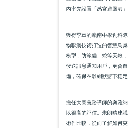
內率先設置「感官避風港」
獲得季軍的嶺南中學創科隊
物聯網技術打造的智慧鳥巢「愛
模型，防範貓、蛇等天敵，
發送訊息通知用戶，更會自
備，確保在離網狀態下穩定
擔任大賽義務導師的奧雅納工
以很高的評價。朱朗晴建議
術作比較，從而了解如何突