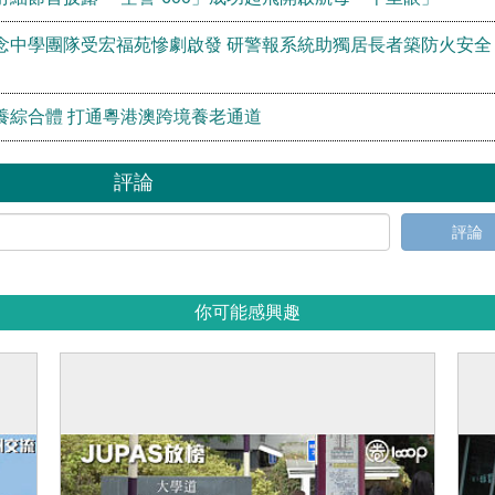
念中學團隊受宏福苑慘劇啟發 研警報系統助獨居長者築防火安全
養綜合體 打通粵港澳跨境養老通道
評論
評論
你可能感興趣