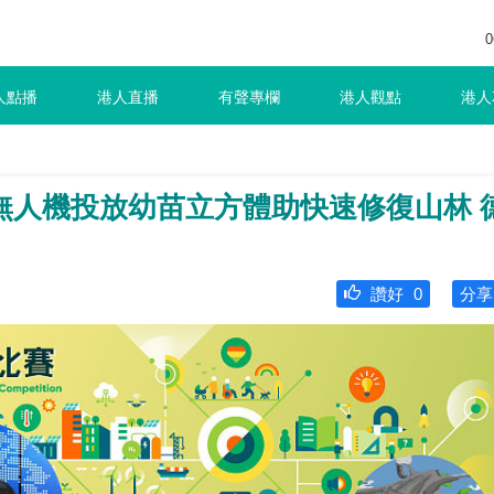
0
人點播
港人直播
有聲專欄
港人觀點
港人
無人機投放幼苗立方體助快速修復山林 
讚好
0
分享