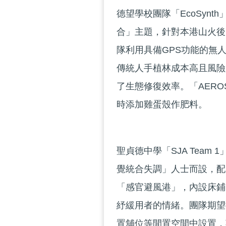
德望學校團隊「EcoSyn
合」主題，針對本港山火後
隊利用具備GPS功能的無
傳統人手植林成本高且風險
了生態修復效率。「AER
時添加雞蛋殼作肥料。
聖貞德中學「SJA Tea
覺統合失調」人士而設，配
「感官避風港」，內設床鋪
紓緩用者的情緒。團隊期望
置舖位等閒置空間中設置，