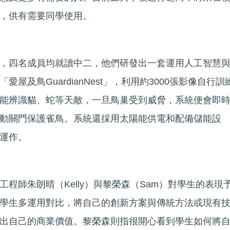
，供有需要同學使用。
，四名成員均就讀中二，他們研發出一套運用人工智慧
屋及鳥GuardianNest」，利用約3000張影像自行訓
能辨識貓、蛇等天敵，一旦鳥巢受到威脅，系統便會即
動關門保護雀鳥。系統還採用太陽能供電和配備儲能設
運作。
程師朱朗晴（Kelly）與黎榮森（Sam）對學生的表現
學生多運用對比，將自己的創新方案與傳統方法或現有
出自己的商業價值。黎榮森則指很開心看到學生如何將