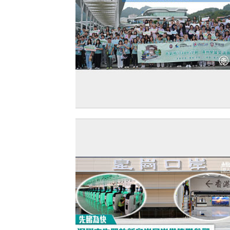
【增廣見聞】共創明Teen計劃100學員
州交流 馬會助力青年拓闊視野加深認識
發展