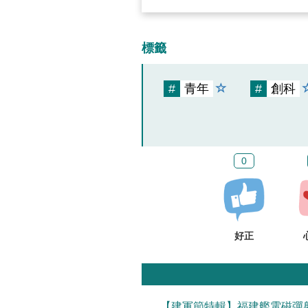
標籤
#
青年
#
創科
0
好正
【建軍節特輯】福建艦電磁彈射