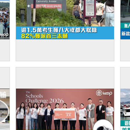
赴貴
【JUPAS放榜】逾1.5萬考生獲八大或都大
【
國家
取錄 82%獲派首三志願
來