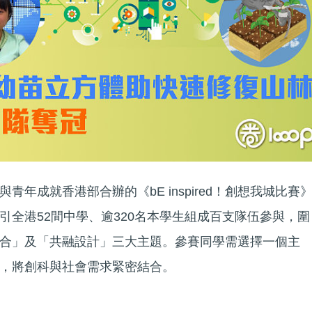
年成就香港部合辦的《bE inspired！創想我城比賽
引全港52間中學、逾320名本學生組成百支隊伍參與，圍
合」及「共融設計」三大主題。參賽同學需選擇一個主
，將創科與社會需求緊密結合。