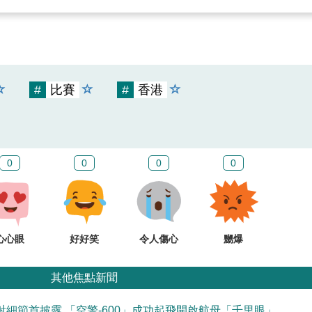
#
比賽
#
香港
0
0
0
0
心心眼
好好笑
令人傷心
嬲爆
其他焦點新聞
細節首披露 「空警-600」成功起飛開啟航母「千里眼」