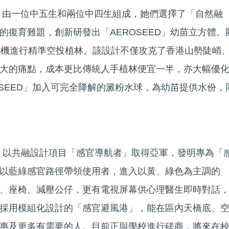
th」由一位中五生和兩位中四生組成，她們選擇了「自然融
的復育難題，創新研發出「AEROSEED」幼苗立方體。
人機進行精準空投植林。該設計不僅攻克了香港山勢陡峭
大的痛點，成本更比傳統人手植林便宜一半，亦大幅優
OSEED」加入可完全降解的澱粉水球，為幼苗提供水份，
m 1」以共融設計項目「感官導航者」取得亞軍，發明專為「
以藍綠感官路徑帶領使用者，進入以黃、綠色為主調的
、座椅、減壓公仔，更有電視屏幕供心理醫生即時對話
採用模組化設計的「感官避風港」，能在區內天橋底、
惠及更多有需要的人。目前正與學校進行磋商，將來在