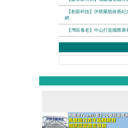
【創新科技】伊斯蘭脫維善紀
網
【灣區養老】中山打造國際康