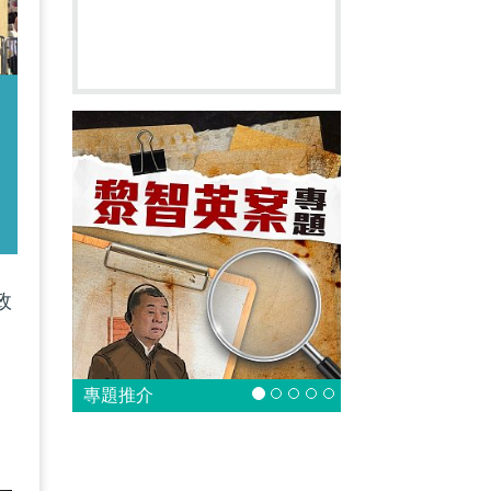
政
劉
。
專題推介