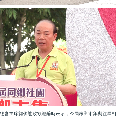
總會主席龔俊龍致歡迎辭時表示，今屆家鄉市集與往屆