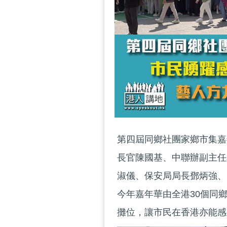
第四屆同鄉社團家鄉市集嘉
長官陳國基、中聯辦副主任
淑儀、保安局局長鄧炳強、
今年嘉年華由全港30個同鄉
攤位，讓市民在香港亦能感