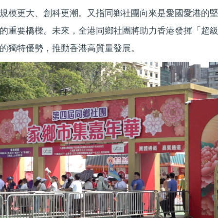
規模更大、創科更潮。又指同鄉社團向來是愛國愛港的
的重要橋樑。未來，全港同鄉社團將助力香港發揮「超
的獨特優勢，推動香港高質量發展。