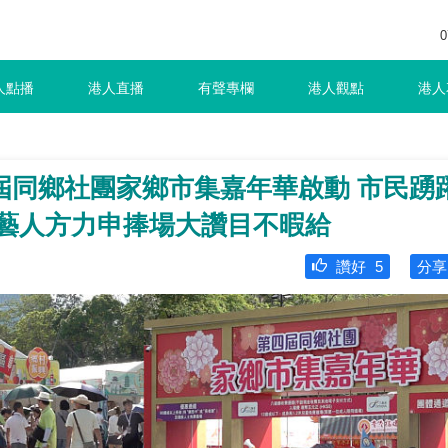
0
人點播
港人直播
有聲專欄
港人觀點
港人
屆同鄉社團家鄉市集嘉年華啟動 市民踴
 藝人方力申捧場大讚目不暇給
讚好
5
分享