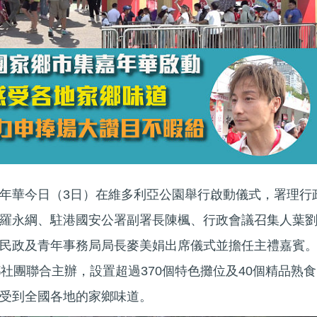
年華今日（3日）在維多利亞公園舉行啟動儀式，署理行
羅永綱、駐港國安公署副署長陳楓、行政會議召集人葉
民政及青年事務局局長麥美娟出席儀式並擔任主禮嘉賓
社團聯合主辦，設置超過370個特色攤位及40個精品熟食
受到全國各地的家鄉味道。