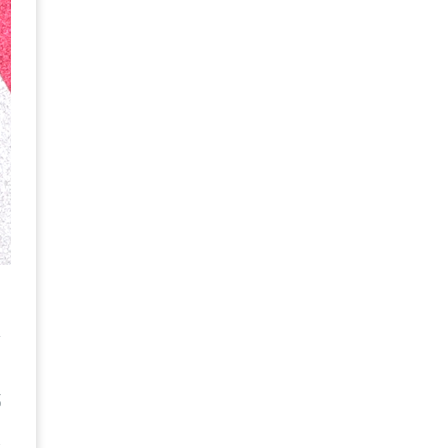
。
款
鄉
人