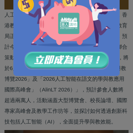
人工智能正以前所未有的速度重塑全球教育生態，香
港教育界正處於加速數字轉型的關鍵階段，香港教育
局正密鑼緊鼓制定《中小學數字教育發展藍圖》，預
計今年內正式發表。由香港教育局及香港教育城聯合
策動的年度教育科技界盛事「數字教育周2026」，將
於6月21日至27日舉行，結合兩大旗艦活動「學與教
博覽2026」及「2026人工智能在語文的學與教應用
國際高峰會」（AlinLT 2026）」，預計參會人數將
超過兩萬人，活動涵蓋大型博覽會、校長論壇、國際
專家高峰會及教學工作坊等，並探討如何透過創新科
技包括人工智能（AI），全面提升學與教效能。