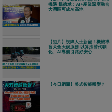
機遇 楊德斌：AI+產業深度融合
大灣區可成AI高地
【短片】視障人士新寵！機械導
盲犬全天候服務 以算法替代馴
化、AI導航引路好安心
【今日網圖】美式智能叛變？