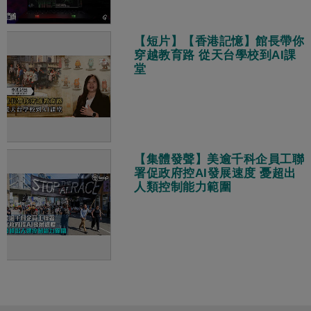
【短片】【香港記憶】館長帶你
穿越教育路 從天台學校到AI課
堂
【集體發聲】美逾千科企員工聯
署促政府控AI發展速度 憂超出
人類控制能力範圍