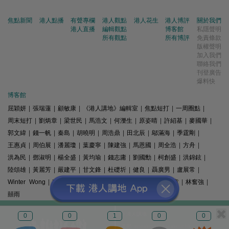
焦點新聞
港人點播
有聲專欄
港人觀點
港人花生
港人博評
關於我們
港人直播
編輯觀點
博客館
私隱聲明
所有觀點
所有博評
免責條款
版權聲明
加入我們
聯絡我們
刊登廣告
爆料快
博客館
屈穎妍
|
張瑞蓮
|
顧敏康
|
《港人講地》編輯室
|
焦點短打
|
一周圈點
|
周末短打
|
劉炳章
|
梁世民
|
馬浩文
|
何濼生
|
原姿晴
|
許紹基
|
麥國華
|
郭文緯
|
錢一帆
|
秦島
|
胡曉明
|
周浩鼎
|
田北辰
|
鄔滿海
|
季霆剛
|
王惠貞
|
周伯展
|
潘麗瓊
|
葉慶寧
|
陳建強
|
馬恩國
|
周全浩
|
方舟
|
洪為民
|
鄧淑明
|
楊全盛
|
黃均瑜
|
錢志庸
|
劉國勳
|
柯創盛
|
洪錦鉉
|
陸頌雄
|
黃麗芳
|
嚴建平
|
甘文鋒
|
杜礎圻
|
健良
|
聶廣男
|
盧展常
|
Winter Wong
|
K2
|
梁文新
|
羅崑
|
姚銘
|
陳志豪
|
精選文章
|
林奮強
|
囍雨
© 港人講地
0
0
1
0
0
電郵: speakout@speakout.hk