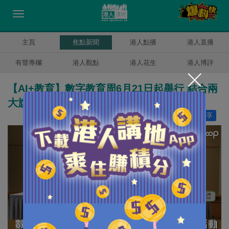
主頁
焦點新聞
港人點播
港人直播
有聲專欄
港人觀點
港人花生
港人博評
【AI+教育】數字教育周6月21日起舉行 結合兩
大旗艦活動 探討透過AI全面提升學與教效能
讚好
1
分享