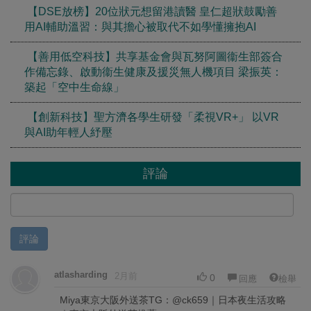
【DSE放榜】20位狀元想留港讀醫 皇仁超狀鼓勵善
用AI輔助溫習：與其擔心被取代不如學懂擁抱AI
【善用低空科技】共享基金會與瓦努阿圖衞生部簽合
作備忘錄、啟動衞生健康及援災無人機項目 梁振英：
築起「空中生命線」
【創新科技】聖方濟各學生研發「柔視VR+」 以VR
與AI助年輕人紓壓
評論
評論
atlasharding
2月前
0
回應
檢舉
Miya東京大阪外送茶TG：@ck659｜日本夜生活攻略