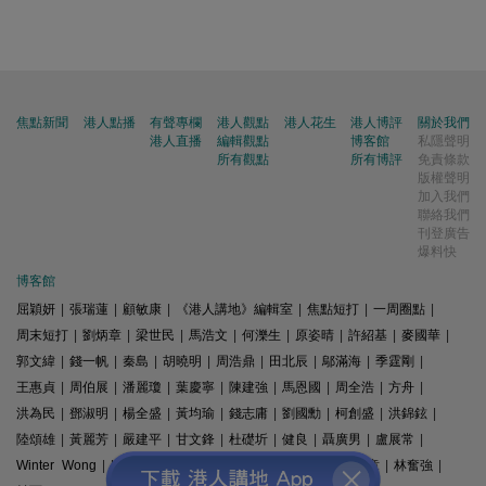
焦點新聞
港人點播
有聲專欄
港人觀點
港人花生
港人博評
關於我們
港人直播
編輯觀點
博客館
私隱聲明
所有觀點
所有博評
免責條款
版權聲明
加入我們
聯絡我們
刊登廣告
爆料快
博客館
屈穎妍
|
張瑞蓮
|
顧敏康
|
《港人講地》編輯室
|
焦點短打
|
一周圈點
|
周末短打
|
劉炳章
|
梁世民
|
馬浩文
|
何濼生
|
原姿晴
|
許紹基
|
麥國華
|
郭文緯
|
錢一帆
|
秦島
|
胡曉明
|
周浩鼎
|
田北辰
|
鄔滿海
|
季霆剛
|
王惠貞
|
周伯展
|
潘麗瓊
|
葉慶寧
|
陳建強
|
馬恩國
|
周全浩
|
方舟
|
洪為民
|
鄧淑明
|
楊全盛
|
黃均瑜
|
錢志庸
|
劉國勳
|
柯創盛
|
洪錦鉉
|
陸頌雄
|
黃麗芳
|
嚴建平
|
甘文鋒
|
杜礎圻
|
健良
|
聶廣男
|
盧展常
|
Winter Wong
|
K2
|
梁文新
|
羅崑
|
姚銘
|
陳志豪
|
精選文章
|
林奮強
|