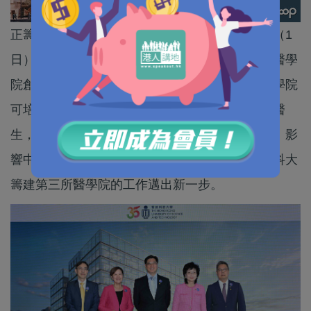
正籌建本港第三間醫學院的香港科技大學，今日（1
日）宣布委任國際知名臨床醫學科學家李競存為醫學
院創院院長，即日起生效。李競存表示第三所醫學院
可培養具備醫術、醫德、科技知識和創新能力的醫
生，以無縫參與創科經濟，貢獻香港以至大灣區、影
響中國以至全球。政府表示歡迎，指此舉標誌著科大
籌建第三所醫學院的工作邁出新一步。