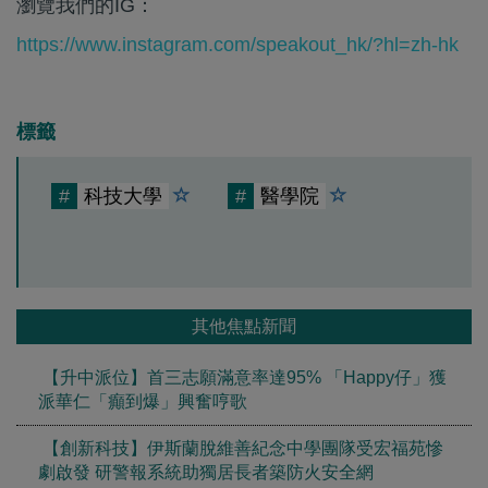
瀏覽我們的IG：
https://www.instagram.com/speakout_hk/?hl=zh-hk
標籤
#
科技大學
#
醫學院
其他焦點新聞
【升中派位】首三志願滿意率達95% 「Happy仔」獲
派華仁「癲到爆」興奮哼歌
【創新科技】伊斯蘭脫維善紀念中學團隊受宏福苑慘
劇啟發 研警報系統助獨居長者築防火安全網