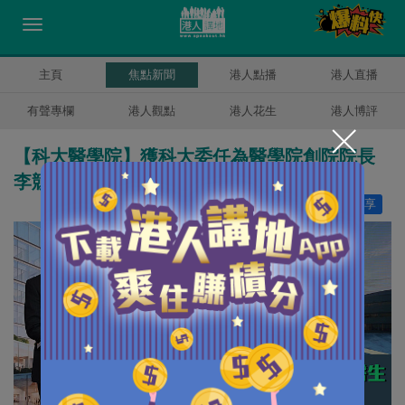
主頁
焦點新聞
港人點播
港人直播
有聲專欄
港人觀點
港人花生
港人博評
【科大醫學院】獲科大委任為醫學院創院院長
李競存：冀訓練具科技知識及創新想法醫生
讚好
0
分享