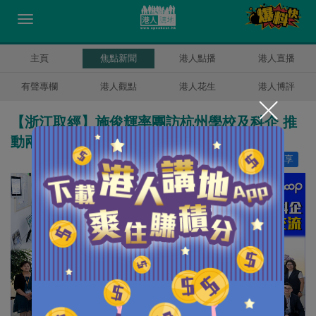
主頁
焦點新聞
港人點播
港人直播
有聲專欄
港人觀點
港人花生
港人博評
【浙江取經】施俊輝率團訪杭州學校及科企 推
動兩地人工智能教育交流
讚好
4
分享