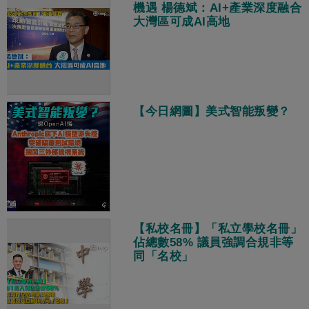
機遇 楊德斌：AI+產業深度融合
大灣區可成AI高地
【今日網圖】美式智能叛變？
【私校名冊】「私立學校名冊」
佔總數58% 議員強調合規非等
同「名校」