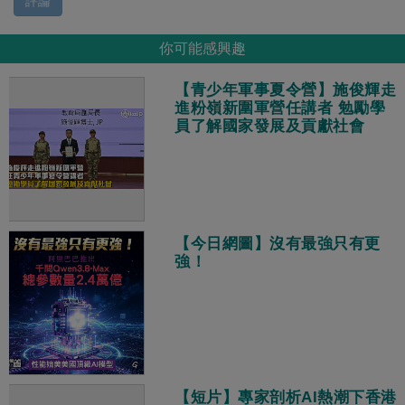
評論
你可能感興趣
【青少年軍事夏令營】施俊輝走
進粉嶺新圍軍營任講者 勉勵學
員了解國家發展及貢獻社會
【今日網圖】沒有最強只有更
強！
【短片】專家剖析AI熱潮下香港