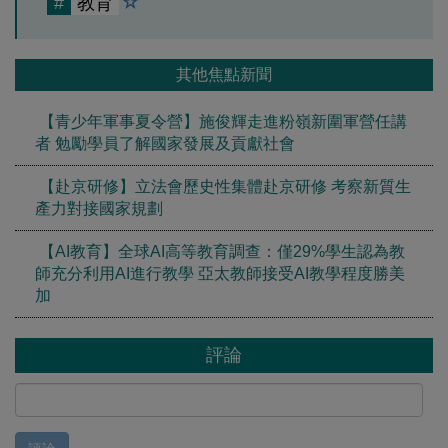
#
教育
其他焦點新聞
【青少年軍事夏令營】施俊輝走進粉嶺新圍軍營任講
者 勉勵學員了解國家發展及貢獻社會
【赴京研修】立法會歷史性集體赴京研修 考察新質生
產力對接國家規劃
【AI教育】全球AI高等教育調查：僅29%學生認為教
師充分利用AI進行教學 亞太教師接受AI教學程度勝美
加
評論