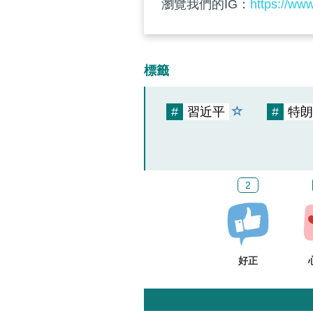
瀏覽我們的IG：
https://ww
標籤
#
習近平
#
特朗
2
好正