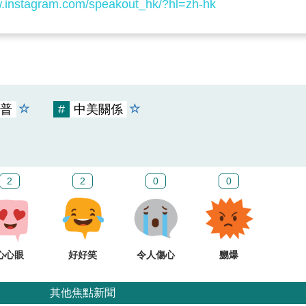
w.instagram.com/speakout_hk/?hl=zh-hk
普
#
中美關係
2
2
0
0
心心眼
好好笑
令人傷心
嬲爆
其他焦點新聞