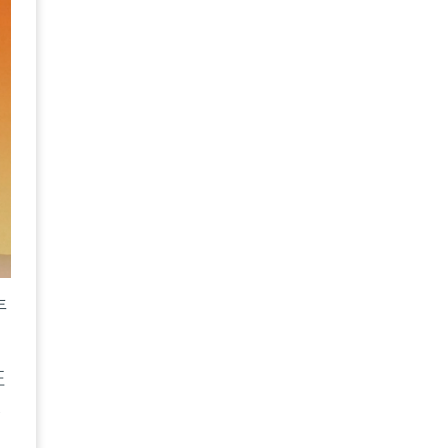
年
征
全