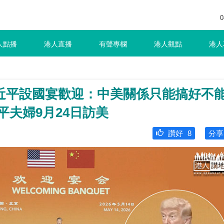
0
人點播
港人直播
有聲專欄
港人觀點
港人
近平設國宴歡迎：中美關係只能搞好不
平夫婦9月24日訪美
讚好
8
分享