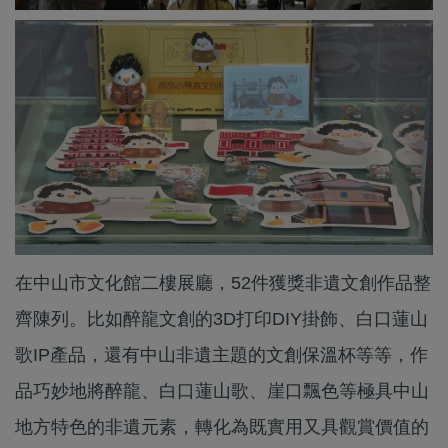
在中山市文化館二樓展廳，52件獲獎非遺文創作品整
齊陳列。比如醉龍文創的3D打印DIY掛飾、白口蓮山
歌IP產品，還有中山非遺主題的文創保溫杯等等，作
品巧妙地將醉龍、白口蓮山歌、崖口飄色等極具中山
地方特色的非遺元素，轉化為既實用又具觀賞價值的