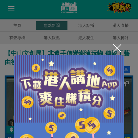
主頁
焦點新聞
港人點播
港人直播
有聲專欄
港人觀點
港人花生
港人博評
【中山文創展】非遺手信變潮流玩物 傳統工藝
由後生傳揚
讚好
5
分享