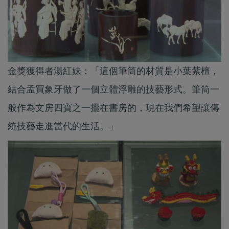
金獎獲得者湯紅妹：「這個筆筒的材質是小葉紫檀，
結合孟買象牙做了一個立體浮雕的技藝形式。筆筒一
般作為文房四寶之一擺在書房的，現在我們希望讓傳
統技藝走進當代的生活。」