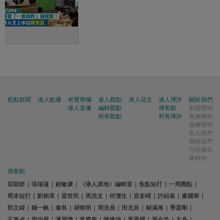
焦點新聞
港人點播
有聲專欄
港人觀點
港人花生
港人博評
關於我們
港人直播
編輯觀點
博客館
私隱聲明
所有觀點
所有博評
免責條款
版權聲明
加入我們
聯絡我們
刊登廣告
爆料快
博客館
屈穎妍
|
張瑞蓮
|
顧敏康
|
《港人講地》編輯室
|
焦點短打
|
一周圈點
|
周末短打
|
劉炳章
|
梁世民
|
馬浩文
|
何濼生
|
原姿晴
|
許紹基
|
麥國華
|
郭文緯
|
錢一帆
|
秦島
|
胡曉明
|
周浩鼎
|
田北辰
|
鄔滿海
|
季霆剛
|
王惠貞
|
周伯展
|
潘麗瓊
|
葉慶寧
|
陳建強
|
馬恩國
|
周全浩
|
方舟
|