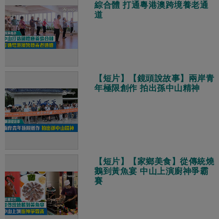
綜合體 打通粵港澳跨境養老通
道
【短片】【鏡頭說故事】兩岸青
年極限創作 拍出孫中山精神
【短片】【家鄉美食】從傳統燒
鵝到黃魚宴 中山上演廚神爭霸
賽