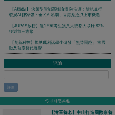
【AI熱點】 決策型智能高峰論壇 陳浩濂：雙軌並行
發展AI 陳家強：全民AI熱潮，香港應搶抓上市機遇
【JUPAS放榜】逾1.5萬考生獲八大或都大取錄 82%
獲派首三志願
【創新科技】觀塘瑪利諾學生研發「無聲鬧鐘」 靠震
動及熱度替代聲響
評論
評論
你可能感興趣
【灣區養老】中山打造國際康養