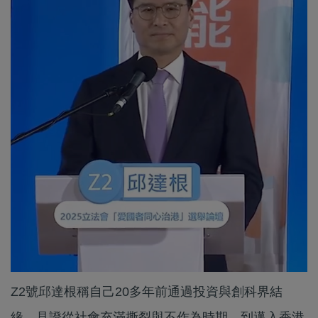
Z2號邱達根稱自己20多年前通過投資與創科界結
緣，見證從社會充滿撕裂與不作為時期，到邁入香港