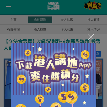
主頁
焦點新聞
港人點播
港人直播
有聲專欄
港人觀點
港人花生
港人博評
【立法會選舉】功能界別科技創新界論壇 候選
人倡助技術落地聚焦創科建設
讚好
4
分享