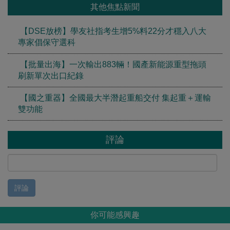
其他焦點新聞
【DSE放榜】學友社指考生增5%料22分才穩入八大
專家倡保守選科
【批量出海】一次輸出883輛！國產新能源重型拖頭
刷新單次出口紀錄
【國之重器】全國最大半潛起重船交付 集起重＋運輸
雙功能
評論
評論
你可能感興趣