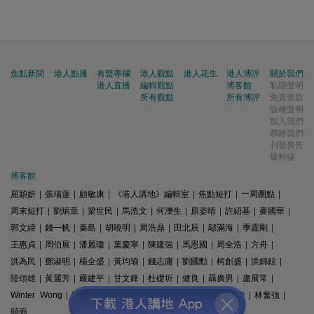
焦點新聞
港人點播
有聲專欄
港人觀點
港人花生
港人博評
關於我們
港人直播
編輯觀點
博客館
私隱聲明
所有觀點
所有博評
免責條款
版權聲明
加入我們
聯絡我們
刊登廣告
爆料快
博客館
屈穎妍
|
張瑞蓮
|
顧敏康
|
《港人講地》編輯室
|
焦點短打
|
一周圈點
|
周末短打
|
劉炳章
|
梁世民
|
馬浩文
|
何濼生
|
原姿晴
|
許紹基
|
麥國華
|
郭文緯
|
錢一帆
|
秦島
|
胡曉明
|
周浩鼎
|
田北辰
|
鄔滿海
|
季霆剛
|
王惠貞
|
周伯展
|
潘麗瓊
|
葉慶寧
|
陳建強
|
馬恩國
|
周全浩
|
方舟
|
洪為民
|
鄧淑明
|
楊全盛
|
黃均瑜
|
錢志庸
|
劉國勳
|
柯創盛
|
洪錦鉉
|
陸頌雄
|
黃麗芳
|
嚴建平
|
甘文鋒
|
杜礎圻
|
健良
|
聶廣男
|
盧展常
|
Winter Wong
|
K2
|
梁文新
|
羅崑
|
姚銘
|
陳志豪
|
精選文章
|
林奮強
|
囍雨