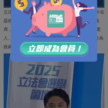
立法會功能界別科技創新界選舉論壇11月26日下午在
荔枝角政府合署禮堂舉行，兩位候選人爭奪一個議
席，分別為Z1號候選人、科學家麥騫譽及Z2號候選
人、商人邱達根，兩人均未報稱政治聯繫。論壇分為
政綱介紹、必答環節、抽籤回答及總結四個部分。